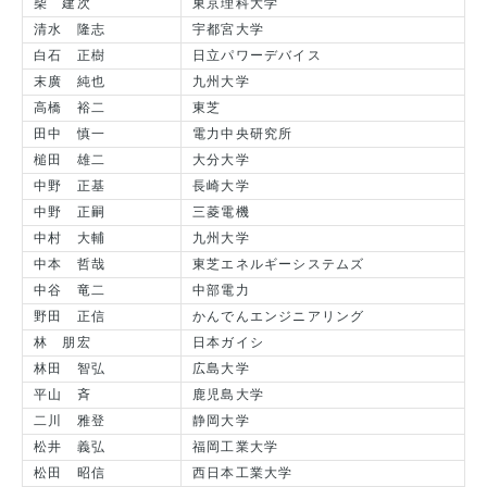
柴 建次
東京理科大学
清水 隆志
宇都宮大学
白石 正樹
日立パワーデバイス
末廣 純也
九州大学
高橋 裕二
東芝
田中 慎一
電力中央研究所
槌田 雄二
大分大学
中野 正基
長崎大学
中野 正嗣
三菱電機
中村 大輔
九州大学
中本 哲哉
東芝エネルギーシステムズ
中谷 竜二
中部電力
野田 正信
かんでんエンジニアリング
林 朋宏
日本ガイシ
林田 智弘
広島大学
平山 斉
鹿児島大学
二川 雅登
静岡大学
松井 義弘
福岡工業大学
松田 昭信
西日本工業大学