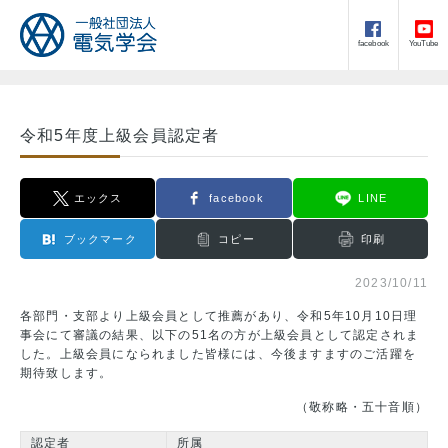
facebook
YouTube
令和5年度上級会員認定者
エックス
facebook
LINE
ブックマーク
コピー
印刷
2023/10/11
各部門・支部より上級会員として推薦があり、令和5年10月10日理
事会にて審議の結果、以下の51名の方が上級会員として認定されま
した。上級会員になられました皆様には、今後ますますのご活躍を
期待致します。
（敬称略・五十音順）
認定者
所属