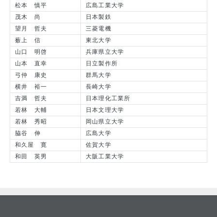
松本 慎平
広島工業大学
茂木 尚
日本製鉄
望月 哲夫
三菱電機
薮上 信
東北大学
山口 明啓
兵庫県立大学
山本 直幸
日立製作所
弓仲 康史
群馬大学
横井 裕一
長崎大学
吉満 哲夫
日本理化工業所
若林 大輔
日本文理大学
若林 秀昭
岡山県立大学
脇谷 伸
広島大学
和久屋 寛
佐賀大学
和田 英男
大阪工業大学