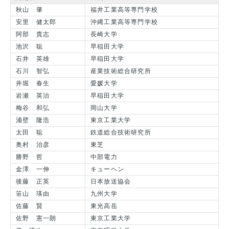
秋山 肇
福井工業高等専門学校
安里 健太郎
沖縄工業高等専門学校
阿部 貴志
長崎大学
池沢 聡
早稲田大学
石井 英雄
早稲田大学
石川 智弘
産業技術総合研究所
井堀 春生
愛媛大学
岩瀬 英治
早稲田大学
梅谷 和弘
岡山大学
浦壁 隆浩
東京工業大学
太田 聡
鉄道総合技術研究所
奥村 治彦
東芝
勝野 哲
中部電力
金澤 一伸
キューヘン
後藤 正英
日本放送協会
笹山 瑛由
九州大学
佐藤 賢
東光高岳
佐野 憲一朗
東京工業大学