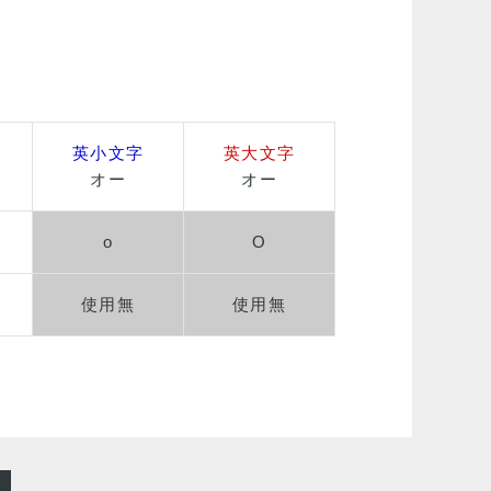
英小文字
英大文字
オー
オー
o
O
使用無
使用無