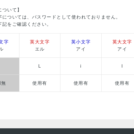
について】
字については、パスワードとして使われておりません。
下記をご確認ください。
文字
英大文字
英小文字
英大文字
ル
エル
アイ
アイ
ｌ
L
i
I
用無
使用有
使用有
使用有