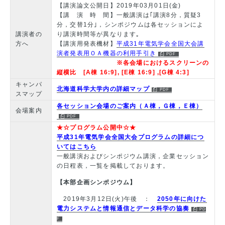
【講演論文公開日】2019年03月01日(金)
【講 演 時 間】一般講演は｢講演8分，質疑3
分，交替1分｣，シンポジウムは各セッションによ
講演者の
り講演時間等が異なります｡
方へ
【講演用発表機材】
平成31年電気学会全国大会講
演者発表用ＯＡ機器の利用手引き
※各会場におけるスクリーンの
縦横比 [A棟 16:9], [E棟 16:9] ,[G棟 4:3]
キャンパ
北海道科学大学内の詳細マップ
スマップ
各セッション会場のご案内（Ａ棟，Ｇ棟，Ｅ棟）
会場案内
★☆プログラム公開中☆★
平成31年電気学会全国大会プログラムの詳細につ
いてはこちら
一般講演およびシンポジウム講演，企業セッション
の日程表，一覧を掲載しております。
【本部企画シンポジウム】
2019年3月12日(火)午後 ：
2050年に向けた
電力システムと情報通信とデータ科学の協奏