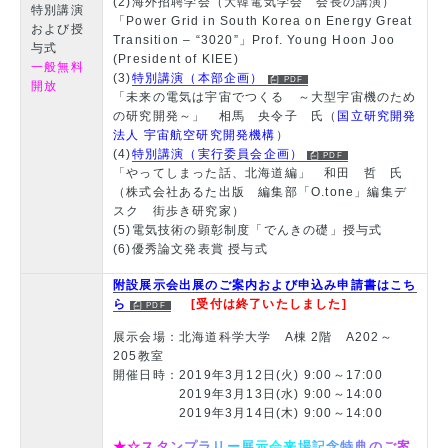
(2)海外招聘学会（大韓電気学会 会長の講演）
特別講演
「Power Grid in South Korea on Energy Great
および授
Transition – “3020”」Prof. Young Hoon Joo
与式
(President of KIEE)
一般無料
(3)
特別講演（本部企画）
開放
「未来の電気は宇宙でつくる ～大型宇宙機のため
の研究開発～」 相馬 央令子 氏（
国立研究開発
法人 宇宙航空研究開発機構
）
(4)
特別講演（実行委員会企画）
「やってしまった話、北海道編」 和田 哲 氏
（株式会社あるた出版 編集部「О.tone」編集デ
スク 街歩き研究家）
(5)電気技術の顕彰制度「でんきの礎」授与式
(6)優秀論文発表賞 授与式
附設展示会出展のご案内および申込み申請書はこち
ら
[受付は終了いたしました]
展示会場：北海道科学大学 A棟 2階 A202～
205教室
開催日時：2019年3月12日(火) 9:00～17:00
2019年3月13日(水) 9:00～14:00
2019年3月14日(木) 9:00～14:00
★
☆
ス
タ
ン
プ
ラ
リ
ー
展
示
会
来
場
記
念
特
典
の
ご
案