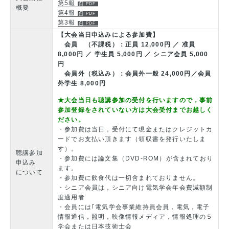
第5報
概要
第4報
第3報
【大会当日申込みによる参加費】
会員 （不課税）：正員 12,000円 ／ 准員
8,000円 ／ 学生員 5,000円 ／ シニア会員 5,000
円
会員外（税込み）：会員外一般 24,000円／会員
外学生 8,000円
★大会当日も聴講参加の受付を行いますので，事前
参加登録をされていない方は大会受付までお越しく
ださい。
・参加費は当日，受付にて現金またはクレジットカ
ードでお支払い頂きます（領収書を発行いたしま
す）。
聴講参加
・参加費には論文集（DVD-ROM）が含まれており
申込み
ます。
について
・参加費に飲食代は一切含まれておりません。
・シニア会員は，シニア向け電気学会年会費減額制
度適用者
・会員には｢電気学会事業維持員会員，電気，電子
情報通信，照明，映像情報メディア，情報処理の５
学会または日本技術士会