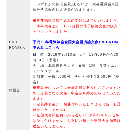
いずれかの個人会員｣あるいは，大会委員会が認
めた学協会の個人会員が含まれます。
※事前聴講参加申込みの受付は終了いたしました。
※本年大会より，1～7分冊の冊子版論文集の販売
を中止いたしました。
DVD-
平成31年電気学会全国大会講演論文集DVD-ROM
ROM購入
申込みはこちら
日 時：2019年3月13日（水） 18時00分から20
時00分（予定）
会 場：北海道科学大学 E棟 1階 食堂＋エン
トランスホール
参加費：一般4,000円、学生・同伴者2,000円（税
込）
※懇親会については会場定員に限りがございますた
懇親会
め，定員となり次第，申込みを締め切らせていただ
きます。
※定員締切後は一切受付をいたしません（当日も受
付をいたしません）。
※全国大会開催初日から遡り7日以降のキャンセル
は受け付けません。お支払い頂いた懇親会参加費は
返金いたしません。