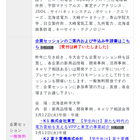
作所，宇部マテリアルズ，東芝ナノアナリシス，
JSOL，サイバネットシステム，ポケット・クエリ
ーズ，北海道電力，大崎データテック，青山学院大
学，日立製作所，大崎電気工業，九州電力，北海道
旅客鉄道，キーサイト・テクノロジー
企業セッションのご案内および申込み申請書はこち
ら
[受付は終了いたしました]
昨年に引き続き，今大会でも企業セッション枠を設
置し，各企業の新商品情報，開発事例，活用事例，
キャリア相談あるいは開発テクニック等について，
プレゼンテーションやプロモーションとして行うセ
ッションを開催いたします。一般無料開放ですの
で，企業セッションに参加希望の方は，直接，各会
場までお越し下さい。
会 場：北海道科学大学
内 容：新商品情報，開発事例，キャリア相談会等
3月12日(火)午前・午後
・K1 株式会社東芝
【学生向け】新たな時代の
企業セッ
電力需給を支えるVPPと東芝の事業紹介
ション
3月12日(火)午後
一般無料
・K2 富士電機株式会社
【学生向け】富士電機