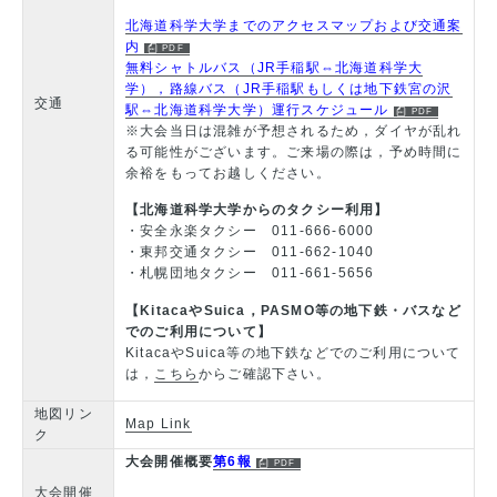
北海道科学大学までのアクセスマップおよび交通案
内
無料シャトルバス（JR手稲駅⇔北海道科学大
学），路線バス（JR手稲駅もしくは地下鉄宮の沢
交通
駅⇔北海道科学大学）運行スケジュール
※大会当日は混雑が予想されるため，ダイヤが乱れ
る可能性がございます。ご来場の際は，予め時間に
余裕をもってお越しください。
【北海道科学大学からのタクシー利用】
・安全永楽タクシー 011-666-6000
・東邦交通タクシー 011-662-1040
・札幌団地タクシー 011-661-5656
【KitacaやSuica，PASMO等の地下鉄・バスなど
でのご利用について】
KitacaやSuica等の地下鉄などでのご利用について
は，
こちら
からご確認下さい。
地図リン
Map Link
ク
大会開催概要
第6報
大会開催