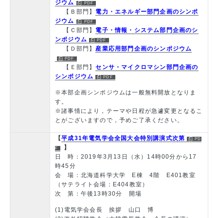
ジウム
【Ｂ部門】
電力・エネルギー部門企画のシンポ
ジウム
【Ｃ部門】
電子・情報・システム部門企画のシ
ンポジウム
【Ｄ部門】
産業応用部門企画のシンポジウム
【Ｅ部門】
センサ・マイクロマシン部門企画の
シンポジウム
※本部企画シンポジウムは一般無料開放となりま
す。
※諸事情により，テーマや日程が急遽変更となるこ
とがございますので，予めご了承ください。
【
平成31年電気学会全国大会特別講演式次第
】
日 時：2019年3月13日（水）14時00分から17
時45分
会 場：北海道科学大学 E棟 4階 E401教室
（サテライト会場：E404教室）
次 第：午後13時30分 開場
(1)電気学会会長 挨拶 山口 博