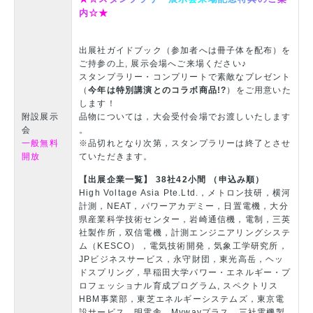
内
☆
★
出展社ガイドブック（参加者へは冊子体を配布）を
ご持参の上, 展示会場へご来場ください♪
スタンプラリー・コンプリートで素敵なプレゼント
（
今年は特別講演とのコラボ商品!?
）をご用意いた
します！
附設展示
品物については，大会受付会場でお渡しいたします
会
。
一般無料
※品切れとなり次第，スタンプラリーは終了とさせ
開放
ていただきます。
【出展企業一覧】 38社42小間 （申込み順）
High Voltage Asia Pte.Ltd.，メトロン技研，横河
計測，NEAT，パワーアカデミー，日置電機，大分
県産業科学技術センター，岩崎通信機，電制，三英
社製作所，双信電機，計測エンジニアリングシステ
ム（KESCO），電気技術開発，気象工学研究所，
JPビジネスサービス，永守財団，東光高岳，ヘッ
ドスプリング，早稲田大学パワー・エネルギー・プ
ロフェッショナル育成プログラム, スペクトリス
HBM事業部，東芝エネルギーシステムズ，東京電
設サービス，明電舎，Mywayプラス，三社電機製