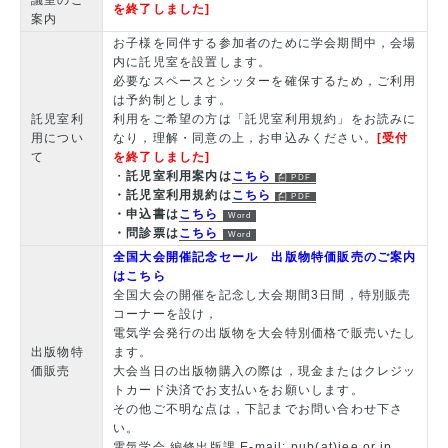
を終了しました]
案内
お子様を同伴する参加者のために学会期間中，会場
内に託児室を設置します。
必要なスペースとシッターを確保するため，ご利用
は予約制とします。
託児室利
利用をご希望の方は「託児室利用規約」をお読みに
用につい
なり，理解・同意の上，お申込みください。
[受付
て
を終了しました]
・
託児室利用案内は
こちら
・託児室利用規約は
こちら
・申込書は
こちら
・問診票は
こちら
全国大会開催記念セール 出版物特価販売のご案内
はこちら
全国大会の開催を記念し大会期間3日間，特別販売
コーナーを設け，
電気学会発行の出版物を大会特別価格で販売いたし
出版物特
ます。
価販売
大会当日の出版物購入の際は，現金またはクレジッ
トカード決済でお支払いをお願いします。
その他ご不明な点は，下記までお問い合わせ下さ
い。
電気学会 編修出版課 E-mail: pub(at)iee.or.jp