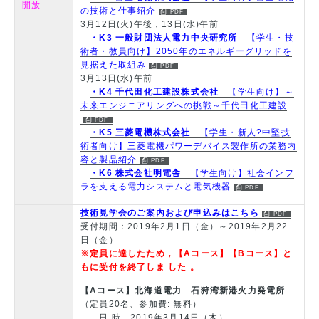
開放
の技術と仕事紹介
3月12日(火)午後，13日(水)午前
・K3 一般財団法人電力中央研究所
【学生・技
術者・教員向け】2050年のエネルギーグリッドを
見据えた取組み
3月13日(水)午前
・K4 千代田化工建設株式会社
【学生向け】～
未来エンジニアリングへの挑戦～千代田化工建設
・K5 三菱電機株式会社
【学生・新人?中堅技
術者向け】三菱電機パワーデバイス製作所の業務内
容と製品紹介
・K6 株式会社明電舎
【学生向け】社会インフ
ラを支える電力システムと電気機器
技術見学会のご案内および申込みはこちら
受付期間：2019年2月1日（金）～2019年2月22
日（金）
※定員に達したため，【Aコース】【Bコース】と
もに受付を終了しま した 。
【Aコース】北海道電力 石狩湾新港火力発電所
（定員20名、参加費: 無料）
日 時 2019年3月14日（木）