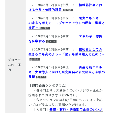
2019年3月12日(火)午後 ：
情報化社会にお
ける公益・倫理的課題
2019年3月13日(水)午前 ：
電力エネルギー
の未来を考える ～ブラックアウトの現象、影響と
提言～
2019年3月13日(水)午前 ：
エネルギー需要
を科学する
2019年3月13日(水)午前 ：
技術者としての
生きる力を高めよう－「壁」を乗り越えるために－
プログラ
ムのご案
2019年3月14日(木)午後 ：
再生可能エネル
内
ギー大量導入に向けた研究開発の研究成果と今後の
展望
【部門企画シンポジウム】
・各部門より，大変多くのシンポジウム企画が
提案されております（計26件）。
・各セッションの詳細な日程については，上記
のプログラムよりご確認いただけます。
【Ａ部門】
基礎・材料・共通部門企画のシンポ