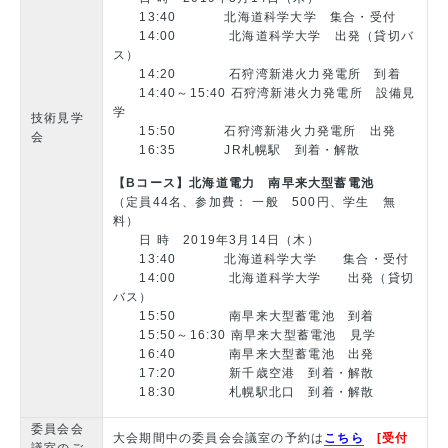
13:40 北海道科学大学 集合・受付
14:00 北海道科学大学 出発（貸切バ
ス）
14:20 石狩湾新港火力発電所 到着
14:40～15:40 石狩湾新港火力発電所 設備見
学
技術見学
15:50 石狩湾新港火力発電所 出発
会
16:35 JR札幌駅 到着・解散
【Bコース】北海道電力 南早来大型蓄電池
（定員44名、参加費： 一般 500円、学生 無
料）
日 時 2019年3月14日（木）
13:40 北海道科学大学 集合・受付
14:00 北海道科学大学 出発（貸切
バス）
15:50 南早来大型蓄電池 到着
15:50～16:30 南早来大型蓄電池 見学
16:40 南早来大型蓄電池 出発
17:20 新千歳空港 到着・解散
18:30 札幌駅北口 到着・解散
委員会会
大会期間中の委員会会議室の予約は
こちら
[受付
議室のご