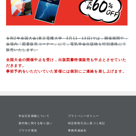
令和2年全国大会(東京電機大学 3月11～13日)では，開催期間中，
会場内「図書販売コーナー」にて，電気学会出版物を特別価格にて
販売いたします。
全国大会の開催中止を受け，出版図書特価販売も中止とさせていた
だきます。
事前予約をいただいていた皆様には個別にご連絡を差し上げます。
学会広告掲載について
プライバシーポリシー
著作権に関する取り扱い
特定商取引法に基づく表記
ブラウザ環境
事務局連絡先