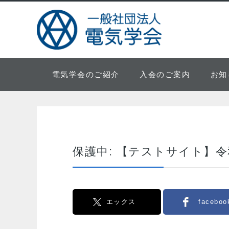
電気学会のご紹介
入会のご案内
お知
保護中: 【テストサイト】
エックス
faceboo