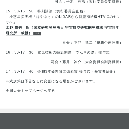
司会：平木 英治（実行委員会委員長）
15：50-16：50 特別講演（実行委員会企画）
「小惑星探査機「はやぶさ」のLIDARから新型補給機HTV-Xのセン
サへ」
水野 貴秀 氏（国立研究開発法人 宇宙航空研究開発機構 宇宙科学
研究所・教授）
司会：中谷 竜二（総務企画理事）
16：50-17：30 電気技術の顕彰制度「でんきの礎」授与式
司会：藤井 幹介（大会委員会副委員長）
17：30-17：40 令和3年優秀論文発表賞 授与式（受賞者紹介）
※式次第は予告なしに変更になる場合がございます。
全国大会トップページへ戻る