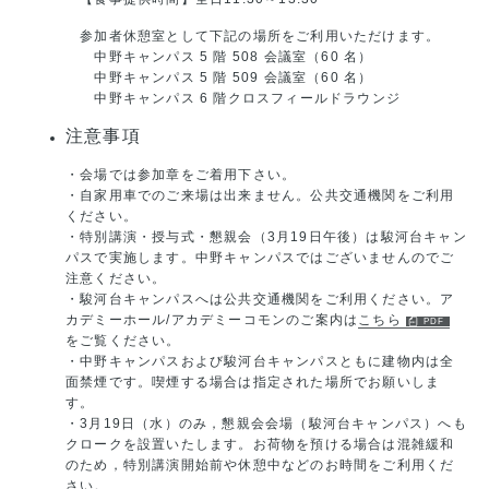
参加者休憩室として下記の場所をご利用いただけます。
中野キャンパス 5 階 508 会議室（60 名）
中野キャンパス 5 階 509 会議室（60 名）
中野キャンパス 6 階クロスフィールドラウンジ
注意事項
・会場では参加章をご着用下さい。
・自家用車でのご来場は出来ません。公共交通機関をご利用
ください。
・特別講演・授与式・懇親会（3月19日午後）は駿河台キャン
パスで実施します。中野キャンパスではございませんのでご
注意ください。
・駿河台キャンパスへは公共交通機関をご利用ください。ア
カデミーホール/アカデミーコモンのご案内は
こちら
をご覧ください。
・中野キャンパスおよび駿河台キャンパスともに建物内は全
面禁煙です。喫煙する場合は指定された場所でお願いしま
す。
・3月19日（水）のみ，懇親会会場（駿河台キャンパス）へも
クロークを設置いたします。お荷物を預ける場合は混雑緩和
のため，特別講演開始前や休憩中などのお時間をご利用くだ
さい。