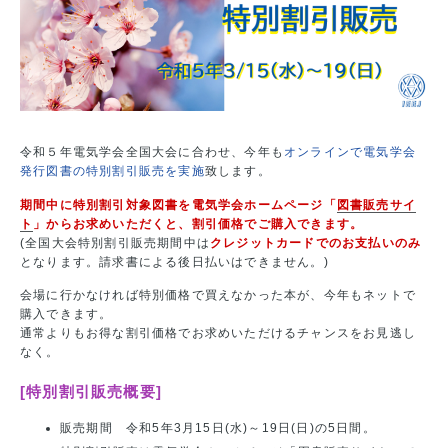
令和５年電気学会全国大会に合わせ、今年も
オンラインで電気学会
発行図書の特別割引販売を実施
致します。
期間中に特別割引対象図書を電気学会ホームページ「
図書販売サイ
ト
」からお求めいただくと、割引価格でご購入できます。
(全国大会特別割引販売期間中は
クレジットカードでのお支払いのみ
となります。請求書による後日払いはできません。)
会場に行かなければ特別価格で買えなかった本が、今年もネットで
購入できます。
通常よりもお得な割引価格でお求めいただけるチャンスをお見逃し
なく。
[特別割引販売概要]
販売期間 令和5年3月15日(水)～19日(日)の5日間。