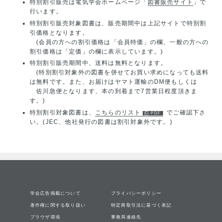
特別割引販売は電気学会ホームページ「
図書販売サイト
」で
行います。
特別割引販売対象図書は、販売期間中は上記サイトで特別割
引価格となります。
(会員の方への割引価格は「会員特価」の欄、一般の方への
割引価格は「定価」の欄に表示しています。)
特別割引販売期間中、送料は無料となります。
(特別割引対象外の図書を併せてお買い求めになっても送料
は無料です。また、お届けはヤマト運輸のDM便もしくは
佐川急便となります、本の到着まで7営業日程度頂きま
す。)
特別割引対象図書は、
こちらのリスト
でご確認下さ
い。(JEC、他社発行の図書は割引対象外です。)
学会広告掲載について
プライバシーポリシー
著作権に関する取り扱い
特定商取引法に基づく表記
ブラウザ環境
事務局連絡先