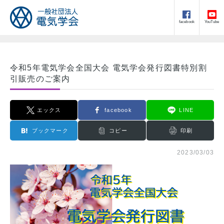
facebook
YouTube
令和5年電気学会全国大会 電気学会発行図書特別割
引販売のご案内
エックス
facebook
LINE
ブックマーク
コピー
印刷
2023/03/03