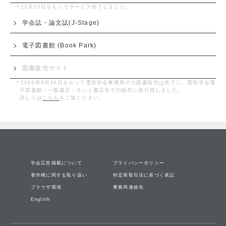
＊12月25日をもってサービス終了しました。
学会誌・論文誌(J-Stage)
電子図書館 (Book Park)
図書販売サイト
＊2025年9月30日をもって電気学会事務局での図書販売は終了し、電気学会電
子図書館・一般書店・ネット書店等での販売に移行致しました。
詳しくは
こちら
をご覧ください。
学会広告掲載について
プライバシーポリシー
著作権に関する取り扱い
特定商取引法に基づく表記
ブラウザ環境
事務局連絡先
English