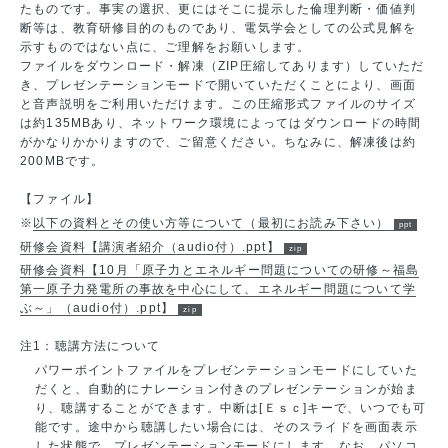
たものです。事実の選択、更にはそこに提示した倫理判断・価値判
断等は、教育研修目的のものであり、電気学会としての公式見解を
示すものではない点に、ご理解をお願いします。
ファイルをダウンロード・解凍（ZIP圧縮してあります）していただ
き、プレゼンテーションモードで開いていただくことにより、画面
と音声説明をご利用いただけます。この圧縮形式ファイルのサイズ
は約135MBあり、ネットワーク環境によってはダウンロードの時間
がかなりかかりますので、ご留意ください。ちなみに、解凍後は約
200MBです。
【ファイル】
※
以下の資料とその使い方等について（最初にお読み下さい）
研修会資料【講演者紹介（audio付）.ppt】
研修会資料【10月「原子力とエネルギー問題についての研修～福島
第一原子力発電所の事故を中心にして、エネルギー問題について学
ぶ～」（audio付）.ppt】
注1：聴講方法について
パワーポイントファイルをプレゼンテーションモードにしていた
だくと、自動的にナレーション付きのプレゼンテーションが始ま
り、聴講することができます。中断は[Ｅｓｃ]キーで、いつでも可
能です。途中から聴講したい場合には、そのスライドを画面表示
した状態で、プレゼンテーションモードにします。なお、パソコ