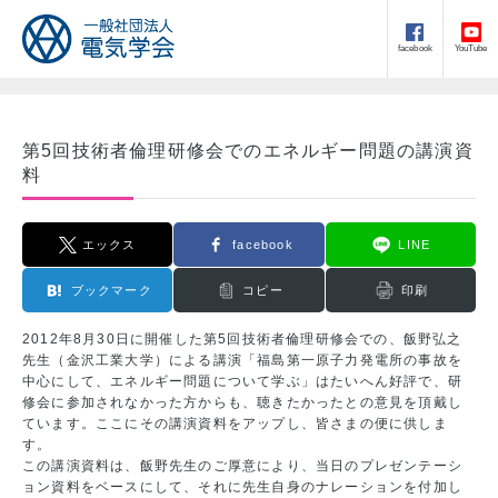
facebook
YouTube
第5回技術者倫理研修会でのエネルギー問題の講演資
料
エックス
facebook
LINE
ブックマーク
コピー
印刷
2012年8月30日に開催した第5回技術者倫理研修会での、飯野弘之
先生（金沢工業大学）による講演「福島第一原子力発電所の事故を
中心にして、エネルギー問題について学ぶ」はたいへん好評で、研
修会に参加されなかった方からも、聴きたかったとの意見を頂戴し
ています。ここにその講演資料をアップし、皆さまの便に供しま
す。
この講演資料は、飯野先生のご厚意により、当日のプレゼンテーシ
ョン資料をベースにして、それに先生自身のナレーションを付加し