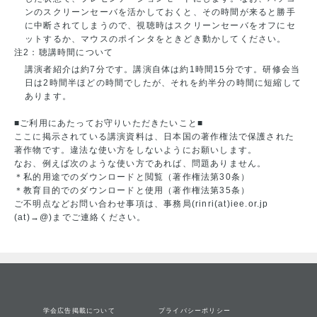
ンのスクリーンセーバを活かしておくと、その時間が来ると勝手
に中断されてしまうので、視聴時はスクリーンセーバをオフにセ
ットするか、マウスのポインタをときどき動かしてください。
注2：聴講時間について
講演者紹介は約7分です。講演自体は約1時間15分です。研修会当
日は2時間半ほどの時間でしたが、それを約半分の時間に短縮して
あります。
■ご利用にあたってお守りいただきたいこと■
ここに掲示されている講演資料は、日本国の著作権法で保護された
著作物です。違法な使い方をしないようにお願いします。
なお、例えば次のような使い方であれば、問題ありません。
＊私的用途でのダウンロードと閲覧（著作権法第30条）
＊教育目的でのダウンロードと使用（著作権法第35条）
ご不明点などお問い合わせ事項は、事務局(rinri(at)iee.or.jp
(at)→@)までご連絡ください。
学会広告掲載について
プライバシーポリシー