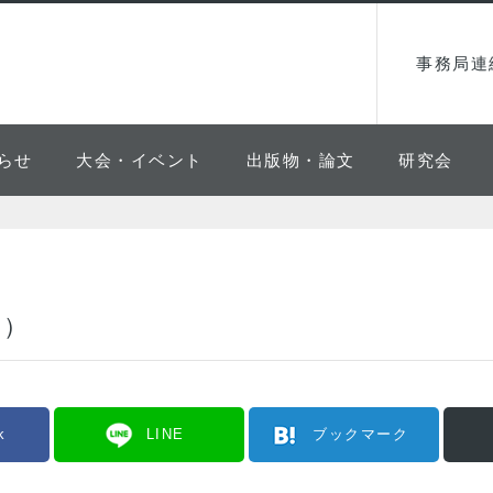
事務局連
らせ
大会・イベント
出版物・論文
研究会
～）
k
LINE
ブックマーク