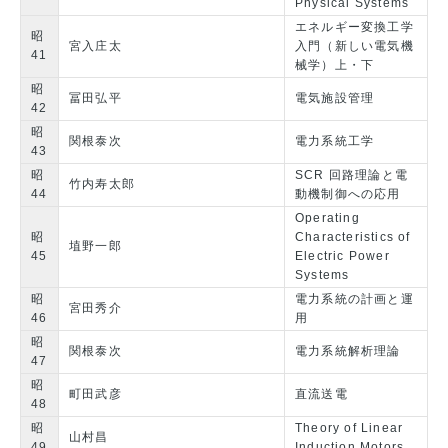
Physical Systems
エネルギー変換工学
昭
宮入庄太
入門（新しい電気機
41
械学）上・下
昭
冨田弘平
電気施設管理
42
昭
関根泰次
電力系統工学
43
昭
SCR 回路理論と電
竹内寿太郎
44
動機制御への応用
Operating
昭
Characteristics of
埴野一郎
45
Electric Power
Systems
昭
電力系統の計画と運
宮田秀介
46
用
昭
関根泰次
電力系統解析理論
47
昭
町田武彦
直流送電
48
昭
Theory of Linear
山村昌
49
Induction Motors