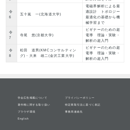
電磁界解析による最
令
適設計 トポロジー
五十嵐 一(北海道大学)
6
最適化の基礎から機
械学習まで
ビギナーのための超
令
寺尾 悠(京都大学)
電導 理論・実験・
7
解析の超入門
ビギナーのための超
令
松田 道男(KMCコンサルティン
電導 理論・実験・
8
グ)・大来 雄二(金沢工業大学)
解析の超入門
学会広告掲載について
プライバシーポリシー
著作権に関する取り扱い
特定商取引法に基づく表記
ブラウザ環境
事務局連絡先
English