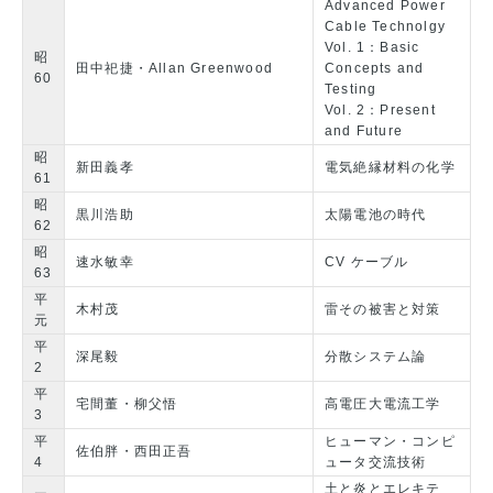
Advanced Power
Cable Technolgy
Vol. 1：Basic
昭
田中祀捷・Allan Greenwood
Concepts and
60
Testing
Vol. 2：Present
and Future
昭
新田義孝
電気絶縁材料の化学
61
昭
黒川浩助
太陽電池の時代
62
昭
速水敏幸
CV ケーブル
63
平
木村茂
雷その被害と対策
元
平
深尾毅
分散システム論
2
平
宅間董・柳父悟
高電圧大電流工学
3
平
ヒューマン・コンピ
佐伯胖・西田正吾
4
ュータ交流技術
土と炎とエレキテ