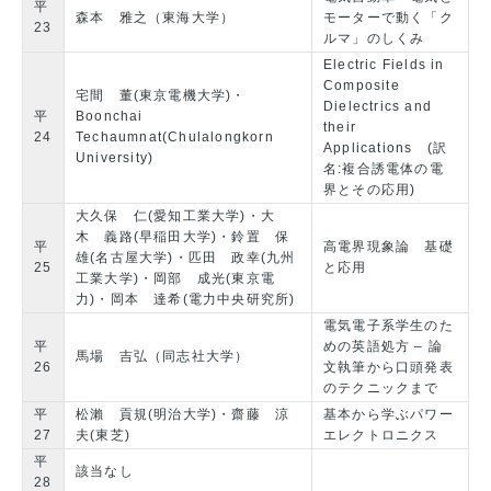
平
森本 雅之（東海大学）
モーターで動く「ク
23
ルマ」のしくみ
Electric Fields in
Composite
宅間 董(東京電機大学)・
Dielectrics and
平
Boonchai
their
24
Techaumnat(Chulalongkorn
Applications (訳
University)
名:複合誘電体の電
界とその応用)
大久保 仁(愛知工業大学)・大
木 義路(早稲田大学)・鈴置 保
平
高電界現象論 基礎
雄(名古屋大学)・匹田 政幸(九州
25
と応用
工業大学)・岡部 成光(東京電
力)・岡本 達希(電力中央研究所)
電気電子系学生のた
平
めの英語処方 – 論
馬場 吉弘（同志社大学）
26
文執筆から口頭発表
のテクニックまで
平
松瀨 貢規(明治大学)・齋藤 涼
基本から学ぶパワー
27
夫(東芝)
エレクトロニクス
平
該当なし
28