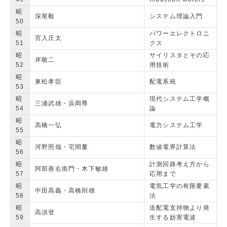
昭
深尾毅
システム理論入門
50
昭
パワーエレクトロニ
宮入庄太
51
クス
昭
サイリスタとその応
岸敬二
52
用技術
昭
東松孝臣
配電系統
53
昭
現代システム工学概
三浦武雄・浜岡尊
54
論
昭
高橋一弘
電力システム工学
55
昭
河野照哉・宅間董
数値電界計算法
56
昭
計測回路考え方から
阿部善右衛門・木下敏雄
57
応用まで
昭
電気工学の有限要素
中田高義・高橋則雄
58
法
昭
送配電支持物より発
高須登
59
生する妨害電波