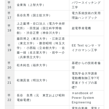
平
パワースイッチング
金東海（上智大学）
16
工学
平
電力系統技術の実用
長谷良秀（国士舘大学）
17
理論ハンドブック
上之薗博・谷口治人（電力中央研
平
究所）・田里誠（国立科学博物
超電導発電機
18
館）・渋谷正豊（神奈川大学）
藤田博之（東京大学）・江刺正喜
（東北大学）・勝部昭明（埼玉大
平
EE Text センサ・マ
学）・小西聡（立命館大学）・佐
19
イクロマシン工学
藤一雄（名古屋大学）・前中一介
（兵庫県立大学）
平
基礎からの技術者倫
松木純也（福井大学）
20
理
電気学会大学講座
平
電動機制御工学?可
松瀨貢規（明治大学）
21
変速ドライブの基
礎?
Ｈandbook of
平
長谷 良秀（元 東芝および昭和
Power System
22
電線電纜）
Engineering
電気自動車 電気と