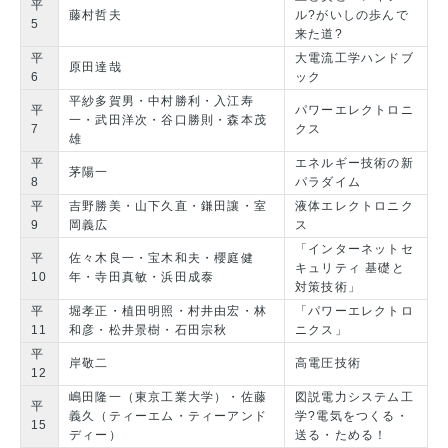
平
藤村哲夫
ル?がいしの歩んで
5
来た道?
平
大電流工学ハンドブ
原田達哉
6
ック
平紗多賀男・中村勝利・入江寿
平
パワーエレクトロニ
一・武田洋次・谷口勝則・森本茂
7
クス
雄
平
エネルギー技術の新
茅陽一
8
パラダイム
平
吉野勝美・山下久直・鎌田讓・室
液体エレクトロニク
9
岡義広
ス
「インターネットセ
平
佐々木良一・宝木和夫・櫻庭健
キュリティ 基礎と
10
年・寺田真敏・浜田成泰
対策技術」
平
堀孝正・植田明照・村井由宏・林
「パワーエレクトロ
11
和彦・松井景樹・石田宗秋
ニクス」
平
岸敬二
高電圧技術
12
嶋田隆一（東京工業大学）・佐藤
図説電力システム工
平
義久（ティーエム・ティーアンド
学?電気をつくる・
15
ディー）
送る・ためる！