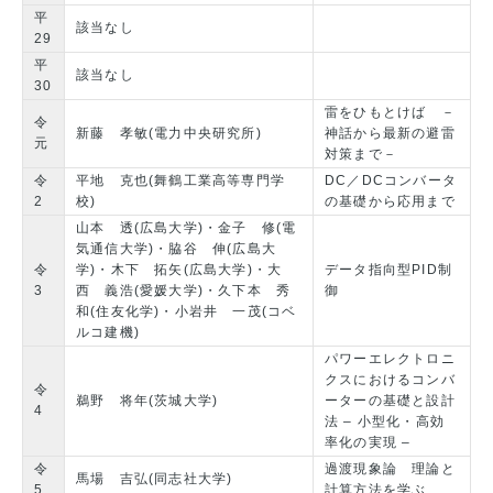
平
該当なし
29
平
該当なし
30
雷をひもとけば －
令
新藤 孝敏(電力中央研究所)
神話から最新の避雷
元
対策まで－
令
平地 克也(舞鶴工業高等専門学
DC／DCコンバータ
2
校)
の基礎から応用まで
山本 透(広島大学)・金子 修(電
気通信大学)・脇谷 伸(広島大
令
学)・木下 拓矢(広島大学)・大
データ指向型PID制
3
西 義浩(愛媛大学)・久下本 秀
御
和(住友化学)・小岩井 一茂(コベ
ルコ建機)
パワーエレクトロニ
クスにおけるコンバ
令
鵜野 将年(茨城大学)
ーターの基礎と設計
4
法 – 小型化・高効
率化の実現 –
令
過渡現象論 理論と
馬場 吉弘(同志社大学)
5
計算方法を学ぶ