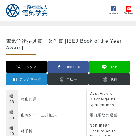
facebook
YouTube
電気学術振興賞 著作賞 [IEEJ Book of the Year
Award]
エックス
facebook
LINE
ブックマーク
コピー
印刷
Dust Figure
昭
鳥山四男
Discharge its
38
Applications
昭
山崎久一・三井恒夫
電力系統の運営
39
Nonlinear
昭
林千博
Oscillation in
40