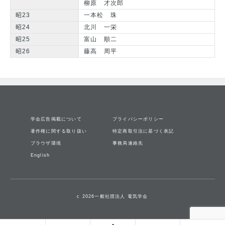
柳原 才次郎
昭23
一本松 珠
昭24
北川 一栄
昭25
富山 順二
昭26
藤高 周平
学会広告掲載について
プライバシーポリシー
著作権に関する取り扱い
特定商取引法に基づく表記
ブラウザ環境
事務局連絡先
English
c 2026一般社団法人 電気学会