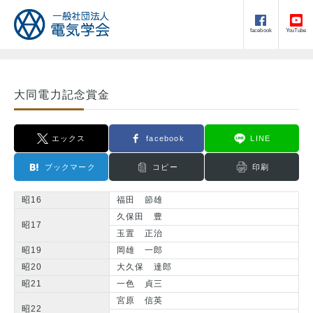
facebook
YouTube
大同電力記念賞金
エックス
facebook
LINE
ブックマーク
コピー
印刷
昭16
福田 節雄
久保田 豊
昭17
玉置 正治
昭19
岡雄 一郎
昭20
大久保 達郎
昭21
一色 貞三
宮原 信英
昭22