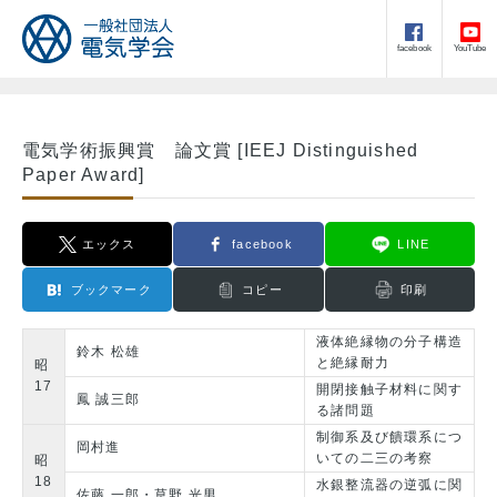
facebook
YouTube
電気学術振興賞 論文賞 [IEEJ Distinguished
Paper Award]
エックス
facebook
LINE
ブックマーク
コピー
印刷
液体絶縁物の分子構造
鈴木 松雄
と絶縁耐力
昭
17
開閉接触子材料に関す
鳳 誠三郎
る諸問題
制御系及び饋環系につ
岡村進
いての二三の考察
昭
18
水銀整流器の逆弧に関
佐藤 一郎・草野 光男