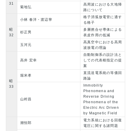
31
高周波における大地帰
菊地弘
路について
格子消弧放電管に適す
小林 春洋・渡辺寧
る格子
昭
多層撚合せ導体による
杉正男
32
表皮作用の低減
高真空中における高周
玉河元
波放電の理論
自動制御系の設計法と
高井 宏幸
しての代表根指定の提
案
直流送電系統の等価回
堀米孝
路論
昭
Immobility
33
Phenomena and
Reverse Driving
山村昌
Phenomena of the
Electric Arc Driven
by Magnetic Field
電力系統における回復
潮恒郎
電圧に関する諸問題