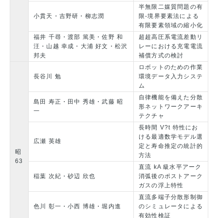
半無限二媒質問題の有
小貫天・吉野研・柳志潤
限-境界要素法による
有限要素領域の縮小化
福井 千尋・渡部 篤美・佐野 和
超超高圧系電流差動リ
汪・山越 幸成・大浦 好文・松沢
レーにおける充電電流
邦夫
補償方式の検討
ロボットのための作業
長谷川 勉
環境データ入力システ
ム
自律機能を備えた分散
島田 寿正・田中 秀雄・武藤 昭
形ネットワークアーキ
一
テクチャ
長時間 V?t 特性にお
ける最適数学モデル選
広瀬 英雄
定と寿命推定の統計的
昭
方法
63
直流 kA 級水平アーク
稲葉 次紀・砂辺 欣也
消弧後のポストアーク
ガスの浮上特性
直流多端子分散形制御
色川 彰一・小西 博雄・堀内進
のシミュレータによる
有効性検証