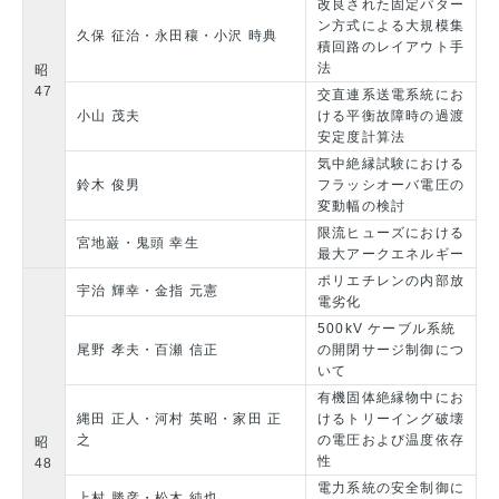
改良された固定パター
ン方式による大規模集
久保 征治・永田穰・小沢 時典
積回路のレイアウト手
法
昭
47
交直連系送電系統にお
小山 茂夫
ける平衡故障時の過渡
安定度計算法
気中絶縁試験における
鈴木 俊男
フラッシオーバ電圧の
変動幅の検討
限流ヒューズにおける
宮地巌・鬼頭 幸生
最大アークエネルギー
ポリエチレンの内部放
宇治 輝幸・金指 元憲
電劣化
500kV ケーブル系統
尾野 孝夫・百瀬 信正
の開閉サージ制御につ
いて
有機固体絶縁物中にお
縄田 正人・河村 英昭・家田 正
けるトリーイング破壊
之
の電圧および温度依存
昭
性
48
電力系統の安全制御に
上村 勝彦・松木 純也