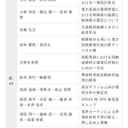
おける一潮流計算法
電力系統の運用問題に
小林 侔史・横山 隆一・田村 康
おける制御器の協調と
男
観測量の選定について
大規模回路網トポロジ
佐藤 弘之
処理手法
相乗積分を用いた電力
卯本 重郎・原武久
回路網進行波の新ディ
ジタル解
送配電線における混触
大野木幸男
故障時の過電圧抑制の
ための一方法
事故時系統自動操作論
鈴木 英行・幅敏明
昭
理の開発
49
高分子フィルム内の電
高田 達雄・堺孝夫・鳥山 四男
荷分布の推定法
新田 東平・渋谷 義一・藤原 幸
500kV 用 SF6 避雷器
雄・永井 信夫
ギャップ
電界カーテンによる帯
増田 閃一・藤林 宏一・石田 謙
電粉体粒子雲の阻止・
吾・稲葉 裕俊
閉じ込めと運搬