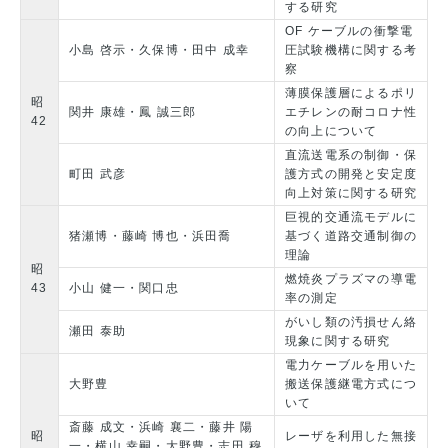
する研究
OF ケーブルの衝撃電
小島 啓示・久保博・田中 成幸
圧試験機構に関する考
察
薄膜保護層によるポリ
昭
関井 康雄・鳳 誠三郎
エチレンの耐コロナ性
42
の向上について
直流送電系の制御・保
町田 武彦
護方式の開発と安定度
向上対策に関する研究
巨視的交通流モデルに
猪瀬博・藤崎 博也・浜田喬
基づく道路交通制御の
理論
昭
燃焼炎プラズマの導電
43
小山 健一・関口忠
率の測定
がいし類の汚損せん絡
瀬田 泰助
現象に関する研究
電力ケーブルを用いた
大野豊
搬送保護継電方式につ
いて
斎藤 成文・浜崎 襄二・藤井 陽
昭
レーザを利用した無接
一・横山 幸嗣・大野豊・志田 穆