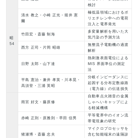
検討
極低温領域におけるポ
清水 教之・小崎 正光・堀井 憲
リエチレン中への電荷
爾
注入と電界発光
多変量解析を用いた大
竹田宏・斎藤 制海
気汚染の予測方法
昭
54
無整流子電動機の過渡
西方 正司・片岡 昭雄
解析
熱刺激表面電位による
日野 太郎・山下達
MIS 界面準位の測定
法
分岐インピーダンスに
平島 憲治・兼井 孝英・川本晃・
起因する分布定数線路
高須登・三浦 英昭
（電力線）の伝送損失
自動車点火雑音の金属
雨宮 好文・藤原修
しゃへいキャップによ
る軽減機構
平等電界中のイオン流
赤崎 正則・原雅則・早田 信男
帯電現象の研究
マイクロプロセッサを
猪瀬博・斎藤 忠夫
含む知能端末の遠隔診