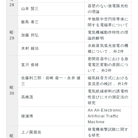
28
器壁のない放電陽光柱
山本 賢三
の理論
半無限中空円筒導体に
飯島 泰三
関する電磁界について
昭
電気機械動作特性の理
加藤 邦弘
29
論的解明
水銀蒸気弧光放電の機
木村 鐘治
構について， 外2件
密閉容器中における放
笈川 俊雄
電電圧変動の原因につ
いて， 外2件
佐藤利三郎・岩崎 俊一・永井 健
磁気録音方式における
三
直流歪の検討， 外1件
昭
電気絶縁材料の誘電特
30
高橋茂
性並びにその測定法の
研究
An All-Electronic
猪瀬博
Artificial Traffic
Machine
発電機衝撃試験に関す
上ノ園親佐
る研究
昭