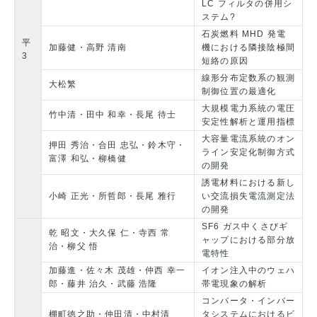
LC フィルタの併用シ
ステム?
石炭燃料 MHD 発電
平
加藤健・高野 清南
機における隣接陰極間
3
短絡の原因
線形分布定数系の観測
大松繁
制御位置の最適化
大規模電力系統の電圧
竹中清・田中 和幸・長尾 待士
安定性解析と運用指標
大容量電流系統のオン
押田 秀治・合田 忠弘・鈴木守・
ライン安定化制御方式
富澤 和弘・柳橋健
の開発
誘電材料における新し
小崎 正光・所哲郎・長尾 雅行
い交流損失電流測定法
の開発
SF6 ガス中くさびギ
乾 昭文・大久保 仁・寺西 常
ャップにおける部分放
治・柳父 悟
電特性
加藤進・佐々木 茂雄・仲西 幸一
イオン注入中のウェハ
郎・藤井 治久・武藤 浩隆
帯電現象の解析
コンバータ・インバー
棚町徳之助・仲田清・中村清
タシステムにおけるビ