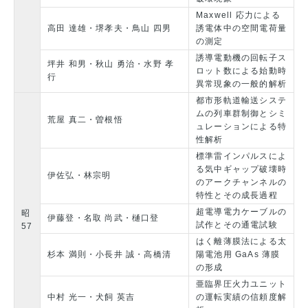
Maxwell 応力による
高田 達雄・堺孝夫・鳥山 四男
誘電体中の空間電荷量
の測定
誘導電動機の回転子ス
坪井 和男・秋山 勇治・水野 孝
ロット数による始動時
行
異常現象の一般的解析
都市形軌道輸送システ
ムの列車群制御とシミ
荒屋 真二・曽根悟
ュレーションによる特
性解析
標準雷インパルスによ
る気中ギャップ破壊時
伊佐弘・林宗明
のアークチャンネルの
特性とその成長過程
超電導電力ケーブルの
昭
伊藤登・名取 尚武・樋口登
試作とその通電試験
57
はく離薄膜法による太
杉本 満則・小長井 誠・高橋清
陽電池用 GaAs 薄膜
の形成
亜臨界圧火力ユニット
中村 光一・犬飼 英吉
の運転実績の信頼度解