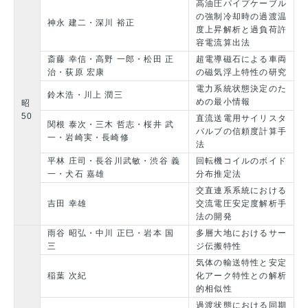
高油圧パイプケーブル
の強制冷却時の過渡温
神永 建二・深川 裕正
度上昇解析と過負荷許
容電流算出法
斎藤 幸信・高野 一郎・松田 正
超電導磁石による車両
治・荻原 宏康
の磁気浮上特性の研究
電力系統状態決定のた
鈴木浩・川上 潤三
めの最小情報
昭
50
直流送電用サイリスタ
関根 泰次・三木 哲志・桜井 武
バルブの信頼度計算手
一・岩崎実・長崎修
法
平林 庄司・長谷川武敏・渋谷 義
回転機コイルのボイド
一・犬石 嘉雄
分布推定法
交直連系系統における
吉田 幸雄
交流電圧安定度解析手
法の開発
雨谷 昭弘・中川 正巳・岩本 国
多層大地におけるサー
三
ジ伝搬特性
気体の輸送特性と安定
稲葉 次紀
化アーク特性との解析
的相似性
過渡状態における同期