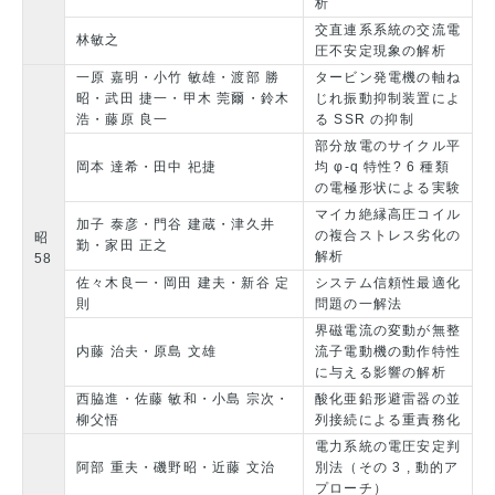
析
交直連系系統の交流電
林敏之
圧不安定現象の解析
一原 嘉明・小竹 敏雄・渡部 勝
タービン発電機の軸ね
昭・武田 捷一・甲木 莞爾・鈴木
じれ振動抑制装置によ
浩・藤原 良一
る SSR の抑制
部分放電のサイクル平
岡本 達希・田中 祀捷
均 φ-q 特性? 6 種類
の電極形状による実験
マイカ絶縁高圧コイル
加子 泰彦・門谷 建蔵・津久井
の複合ストレス劣化の
昭
勤・家田 正之
解析
58
佐々木良一・岡田 建夫・新谷 定
システム信頼性最適化
則
問題の一解法
界磁電流の変動が無整
内藤 治夫・原島 文雄
流子電動機の動作特性
に与える影響の解析
西脇進・佐藤 敏和・小島 宗次・
酸化亜鉛形避雷器の並
柳父悟
列接続による重責務化
電力系統の電圧安定判
阿部 重夫・磯野昭・近藤 文治
別法（その 3 , 動的ア
プローチ）