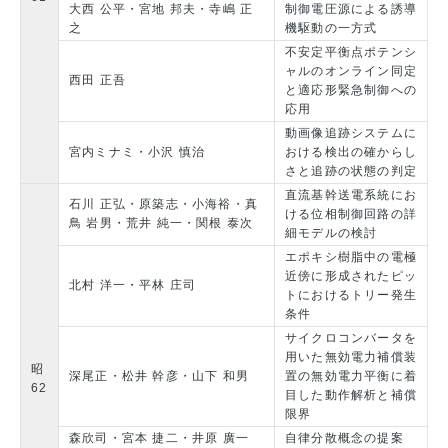
大西 公平・宮地 邦夫・寺嶋 正
制御電圧源による誘導
之
機駆動の一方式
不安定平衡点ポテンシ
ャルのオンライン同定
西田 正吾
と適応形緊急制御への
応用
動画像追跡システムに
宮内ミナミ・小沢 慎治
おける検出の確からし
さと追跡の状態の判定
直流基幹送電系統にお
石川 正弘・原築志・小海裕・真
ける位相制御回路の詳
鳥 岩男・荒井 純一・関根 泰次
細モデルの検討
エポキシ樹脂中の電極
近傍に形成されたピッ
北村 洋一・平林 庄司
トにおけるトリー発生
条件
サイクロコンバータを
用いた無効電力補償装
昭
深尾正・松井 幹彦・山下 和男
置の無効電力平衡に着
62
目した動作解析と補償
限界
森欣司・宮本 捷二・井原 廣一
自律分散概念の提案