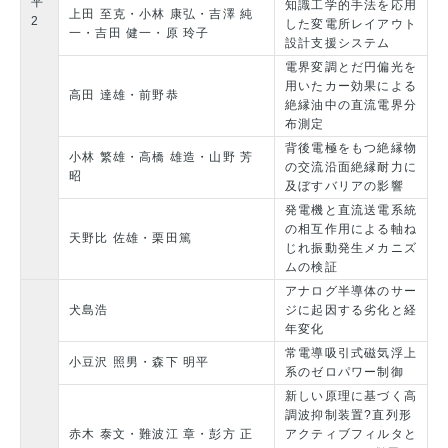
平
知識工学的手法を応用
上田 至克・小林 康弘・吉澤 純
2
した変電所レイアウト
一・吉田 健一・原 玲子
設計支援システム
電界変調とだ円偏光を
用いたカー効果による
高田 達雄・前野恭
絶縁油中の直流電界分
布測定
背後電極をもつ絶縁物
小林 繁雄・高橋 雄造・山野 芳
の交流沿面絶縁耐力に
昭
及ぼすバリアの影響
発電機と直流送電系統
の相互作用による軸ね
天野比 佐雄・栗田篤
じれ振動発生メカニズ
ムの検証
アナログ半導体のサー
犬島浩
ジに起因する劣化と経
年変化
常電導吸引式磁気浮上
小豆沢 照男・森下 明平
系のゼロパワー制御
新しい原理に基づく高
調波抑制装置?直列形
赤木 泰文・難波江 章・彭方 正
アクティブフィルタと