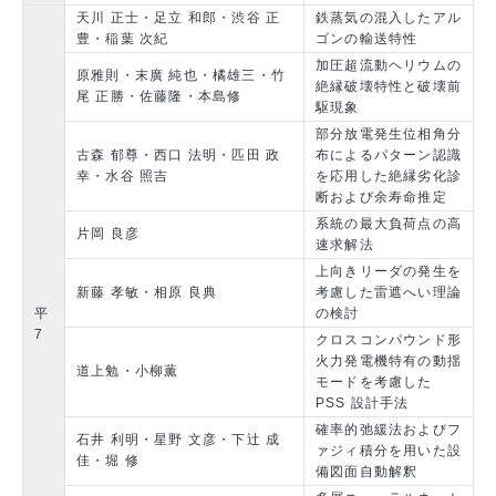
天川 正士・足立 和郎・渋谷 正
鉄蒸気の混入したアル
豊・稲葉 次紀
ゴンの輸送特性
加圧超流動ヘリウムの
原雅則・末廣 純也・橘雄三・竹
絶縁破壊特性と破壊前
尾 正勝・佐藤隆・本島修
駆現象
部分放電発生位相角分
古森 郁尊・西口 法明・匹田 政
布によるパターン認識
幸・水谷 照吉
を応用した絶縁劣化診
断および余寿命推定
系統の最大負荷点の高
片岡 良彦
速求解法
上向きリーダの発生を
新藤 孝敏・相原 良典
考慮した雷遮へい理論
平
の検討
7
クロスコンパウンド形
火力発電機特有の動揺
道上勉・小柳薫
モードを考慮した
PSS 設計手法
確率的弛緩法およびフ
石井 利明・星野 文彦・下辻 成
ァジィ積分を用いた設
佳・堀 修
備図面自動解釈