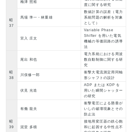
梅津 照裕
度に関する研究
数値計算の誤差（電力
馬場 準一・林重雄
系統問題の解析を対象
昭
として）
37
Variable Phase
Shifter を用いた電気
宮入 庄太
機械の等価回路の誘導
法
電力系統における周波
尾出 和也
数自動制御に関する研
究
昭
衝撃大電流測定用同軸
川俣修一郎
38
形シャフトの設計
ADP または KDP を
伏見 光造
用いた瞬間シャッター
の研究
衝撃電圧による懸垂が
有働 龍夫
いしの破壊現象とその
防止法
昭
接地用変圧器の鉄心飽
39
泥堂 多積
和に起因する中性点不