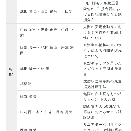
3相3脚モデル変圧器
鉄心の Ｔ 接合部にお
成田 賢仁・山口 俊尚・千田功
ける回転磁束分布と鉄
損分布
人間の安定化動作にお
伊藤 宏司・伊藤 正美・伊藤 正
ける学習過程と非線形
躬
性について
直流機の補極磁束のラ
阪部 茂一・野村 達衛・岩本 雅
イナによる時間的遅れ
民
について
真空ギャップを用いた
嶋田 隆一・林 泉
メガワット高周波発振
昭
器
53
放射状送電系統の最適
福留渥
拡充計画手法
無限の自由度をもつ相
細野 敏夫
反 n-ポートの合成
関西電力の 500kV 実
松村晋・木下 仁志・尾崎 勇造
系統におけるサージ試
験結果
リニアモータ用サイク
西條 隆繁
ロコンバータ制御系の