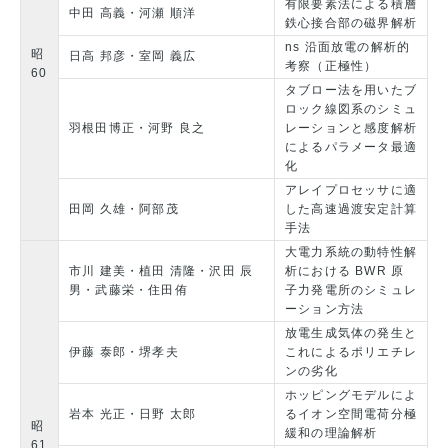
有限要素法による積層
中田 高義・河瀬 順洋
鉄心接合部の磁界解析
ns 沿面放電の解析的
昭
日高 邦彦・室岡 義広
考察（正極性）
60
タブロー法を用いたブ
ロック線図系のシミュ
羽根田博正・河野 良之
レーションと感度解析
によるパラメータ最適
化
アレイプロセッサに適
田岡 久雄・阿部茂
した高速過渡安定計算
手法
大電力系統の動特性解
市川 建美・植田 清隆・沢田 辰
析における BWR 原
男・武藤栄・住田侑
子力発電所のシミュレ
ーション方法
放電生成気体の発生と
伊藤 泰郎・堺孝夫
これによるポリエチレ
ンの劣化
ホッピングモデルによ
岩本 光正・日野 太郎
るイオン空間電荷分極
昭
緩和の理論解析
61