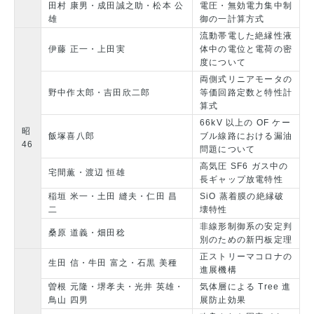
田村 康男・成田誠之助・松本 公
電圧・無効電力集中制
雄
御の一計算方式
流動帯電した絶縁性液
伊藤 正一・上田実
体中の電位と電荷の密
度について
両側式リニアモータの
野中作太郎・吉田欣二郎
等価回路定数と特性計
算式
66kV 以上の OF ケー
昭
飯塚喜八郎
ブル線路における漏油
46
問題について
高気圧 SF6 ガス中の
宅間薫・渡辺 恒雄
長ギャップ放電特性
稲垣 米一・土田 縫夫・仁田 昌
SiO 蒸着膜の絶縁破
二
壊特性
非線形制御系の安定判
桑原 道義・畑田稔
別のための新円板定理
正ストリーマコロナの
生田 信・牛田 富之・石黒 美種
進展機構
曽根 元隆・堺孝夫・光井 英雄・
気体層による Tree 進
鳥山 四男
展防止効果