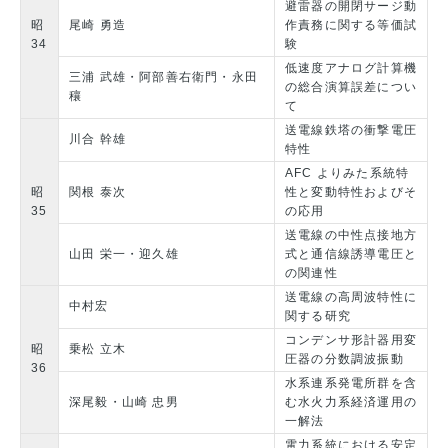
避雷器の開閉サージ動
昭
尾崎 勇造
作責務に関する等価試
34
験
低速度アナログ計算機
三浦 武雄・阿部善右衛門・永田
の総合演算誤差につい
穰
て
送電線鉄塔の衝撃電圧
川合 幹雄
特性
AFC よりみた系統特
昭
関根 泰次
性と変動特性およびそ
35
の応用
送電線の中性点接地方
山田 栄一・迎久雄
式と通信線誘導電圧と
の関連性
送電線の高周波特性に
中村宏
関する研究
コンデンサ形計器用変
昭
乗松 立木
圧器の分数調波振動
36
水系連系発電所群を含
深尾毅・山崎 忠男
む水火力系経済運用の
一解法
電力系統における安定