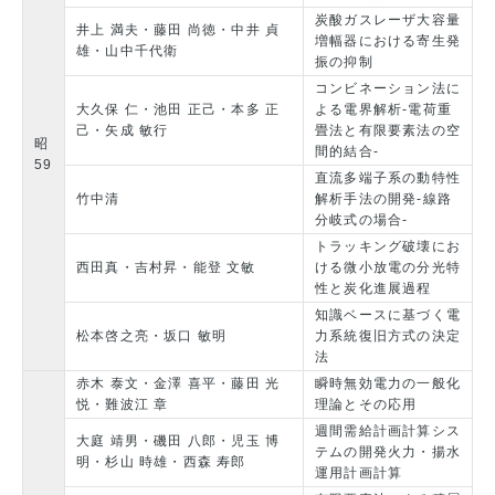
炭酸ガスレーザ大容量
井上 満夫・藤田 尚徳・中井 貞
増幅器における寄生発
雄・山中千代衛
振の抑制
コンビネーション法に
大久保 仁・池田 正己・本多 正
よる電界解析-電荷重
己・矢成 敏行
畳法と有限要素法の空
昭
間的結合-
59
直流多端子系の動特性
竹中清
解析手法の開発-線路
分岐式の場合-
トラッキング破壊にお
西田真・吉村昇・能登 文敏
ける微小放電の分光特
性と炭化進展過程
知識ベースに基づく電
松本啓之亮・坂口 敏明
力系統復旧方式の決定
法
赤木 泰文・金澤 喜平・藤田 光
瞬時無効電力の一般化
悦・難波江 章
理論とその応用
週間需給計画計算シス
大庭 靖男・磯田 八郎・児玉 博
テムの開発火力・揚水
明・杉山 時雄・西森 寿郎
運用計画計算