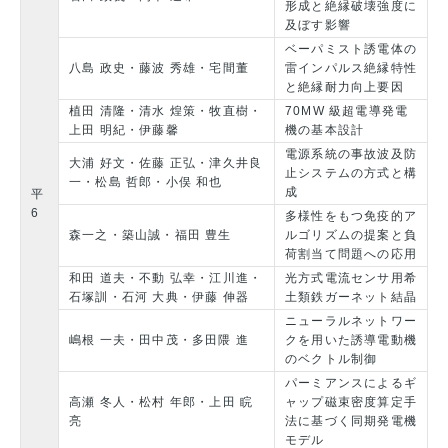
形成と絶縁破壊強度に
及ぼす影響
ベーパミスト誘電体の
八島 政史・藤波 秀雄・宅間董
雷インパルス絶縁特性
と絶縁耐力向上要因
植田 清隆・清水 煌策・牧直樹・
70MW 級超電導発電
上田 明紀・伊藤馨
機の基本設計
電源系統の事故波及防
大浦 好文・佐藤 正弘・津久井良
止システムの方式と構
一・松島 哲郎・小俣 和也
成
平
6
多様性をもつ免疫的ア
森一之・築山誠・福田 豊生
ルゴリズムの提案と負
荷割当て問題への応用
和田 道夫・不動 弘幸・江川進・
光方式電流センサ用希
石塚訓・石河 大典・伊藤 伸器
土類鉄ガーネット結晶
ニューラルネットワー
嶋根 一夫・田中茂・多田隈 進
クを用いた誘導電動機
のベクトル制御
パーミアンスによるギ
高瀬 冬人・松村 年郎・上田 睆
ャップ磁束密度算定手
亮
法に基づく同期発電機
モデル