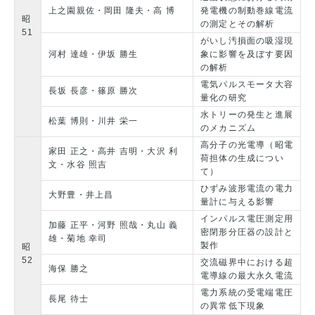
上之園親佐・岡田 隆夫・高 博
発電機の制動巻線電流
昭
の測定とその解析
51
がいし汚損面の吸湿現
河村 達雄・伊坂 勝生
象に影響を及ぼす要因
の解析
電気パルスモータ大容
長坂 長彦・篠原 勝次
量化の研究
水トリーの発生と進展
松葉 博則・川井 栄一
のメカニズム
高分子の光電導（昭電
家田 正之・高井 吉明・大沢 利
荷担体の生成につい
文・水谷 照吉
て）
ひずみ波形電流の電力
大野豊・井上昌
量計に与える影響
インパルス電圧測定用
加藤 正平・河野 照哉・丸山 義
密閉形分圧器の設計と
雄・菊地 幸司
製作
昭
52
交流磁界中における超
海保 勝之
電導線の最大永久電流
電力系統の受電端電圧
長尾 待士
の異常低下現象