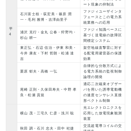
ート現象の抑制法
ファジィユーザインタ
石川富士枝・荻宏美・篠原 潤
フェースとこの電力系
一・毛利 雅博・吉澤由里子
統業務への応用
平
ファジィ知識ベースに
浦沢 克行・金丸 公春・狩野均・
4
基づく送電線の故障区
杉山 耕一
間標定システム
東正弘・石辺 信治・伊東 和美・
架空地線直撃雷に対す
今井 康友・下村 哲朗・松浦 達
る配電用避雷器の保護
吉
効果
自律的な分散方式によ
栗原 郁夫・高橋 一弘
る電力系統の監視制御
論理の開発
適応二次磁束オブザー
尾崎 正則・久保田寿夫・中野 孝
バを用いた誘導電動機
良・松瀬 貢規
の速度センサレス直接
形ベクトル制御
光エレクトロニクスを
横山 茂・三宅久 仁彦・浅川 聡
応用した放電現象観測
装置
交流超電導コイルの交
秋田 調・石川 忠夫・田中 祀捷