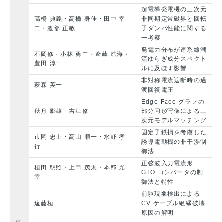
超電導発電機の三次元
高橋 典義・高橋 身佳・田中 幸
非同期定常磁界と回転
二・渡部 正敏
子ダンパ性能に関する
一考察
発電力分布が連系線潮
石岡修・小林 勇二・斎藤 浩海・
流ゆらぎ成分スペクト
豊田 淳一
ルに及ぼす影響
非対称電流遮断時の過
萩森 英一
渡回復電圧
Edge-Face グラフの
秋月 影雄・吉江修
部分同形写像による三
次元モデルマッチング
固定子鉄損を考慮した
市岡 忠士・高山 順一・水野 孝
誘導電動機の非干渉制
行
御法
正弦波入力電流形
植田 明照・上田 茂太・本部 光
GTO コンバータの制
幸
御法と特性
前駆現象検出による
遠藤桓
CV ケーブル絶縁破壊
原因の解明