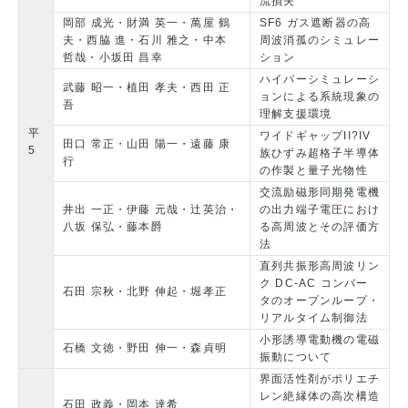
流損失
岡部 成光・財満 英一・萬屋 鶴
SF6 ガス遮断器の高
夫・西脇 進・石川 雅之・中本
周波消孤のシミュレー
哲哉・小坂田 昌幸
ション
ハイパーシミュレーシ
武藤 昭一・植田 孝夫・西田 正
ョンによる系統現象の
吾
理解支援環境
平
ワイドギャップII?IV
田口 常正・山田 陽一・遠藤 康
5
族ひずみ超格子半導体
行
の作製と量子光物性
交流励磁形同期発電機
井出 一正・伊藤 元哉・辻英治・
の出力端子電圧におけ
八坂 保弘・藤本爵
る高周波とその評価方
法
直列共振形高周波リン
ク DC-AC コンバー
石田 宗秋・北野 伸起・堀孝正
タのオープンループ・
リアルタイム制御法
小形誘導電動機の電磁
石橋 文徳・野田 伸一・森貞明
振動について
界面活性剤がポリエチ
レン絶縁体の高次構造
石田 政義・岡本 達希