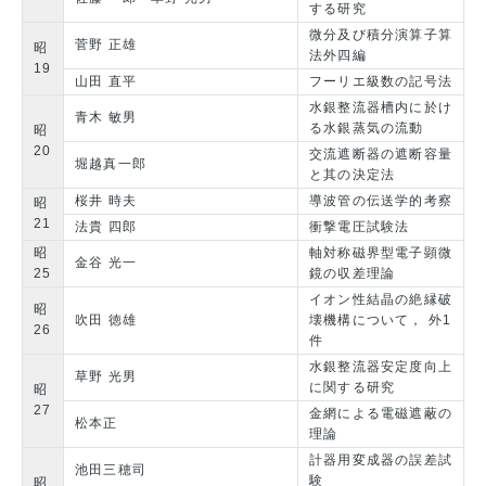
する研究
微分及び積分演算子算
菅野 正雄
昭
法外四編
19
山田 直平
フーリエ級数の記号法
水銀整流器槽内に於け
青木 敏男
る水銀蒸気の流動
昭
20
交流遮断器の遮断容量
堀越真一郎
と其の決定法
桜井 時夫
導波管の伝送学的考察
昭
21
法貴 四郎
衝撃電圧試験法
昭
軸対称磁界型電子顕微
金谷 光一
25
鏡の収差理論
イオン性結晶の絶縁破
昭
吹田 徳雄
壊機構について， 外1
26
件
水銀整流器安定度向上
草野 光男
に関する研究
昭
27
金網による電磁遮蔽の
松本正
理論
計器用変成器の誤差試
池田三穂司
験
昭