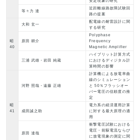
安定現象の研究
近距離線路故障試験回
等々力 達
路の提案
配電線の耐雷設計に関
大和 玄一
する研究
Polyphase
昭
原田 耕介
Frequency
40
Magnetic Amplifier
ハイブリット計算方式
三浦 武雄・岩田 純蔵
におけるディジタル計
算時間の影響
計算機による放電率曲
線のシミュレーション
河野 照哉・遠藤 正雄
と 50％フラッシオー
バー電圧の信頼度の推
定
昭
電力系の経済運用計算
41
成田誠之助
に対する最大原理の適
用
衝撃電圧試験における
電圧・前駆電流ならび
原田 達哉
に放電現象の測定に関