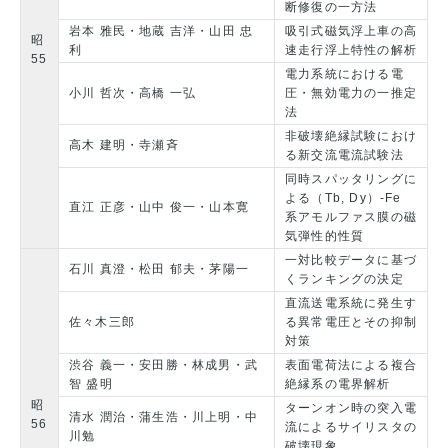
断修復の一方法
岩本 雅民・地蔵 吉洋・山田 忠
吸引式磁気浮上車の高
昭
利
速走行浮上特性の解析
55
電力系統における電
小川 哲次・高橋 一弘
圧・無効電力の一推定
法
非破壊絶縁試験におけ
高木 建明・寺瀬斉
る新交流電流試験法
同時スパッタリングに
よる（Tb, Dy）-Fe
直江 正彦・山中 俊一・山本寛
系アモルファス膜の磁
気弾性的性質
一対比較データに基づ
石川 真澄・松田 郁夫・茅陽一
くランキングの決定
直流送電系統に発生す
佐々木三郎
る異常電圧とその抑制
対策
渋谷 義一・安田勝・林成男・武
表面電荷法による複合
智 盛明
絶縁系の電界解析
昭
ターンオン時の突入電
清水 潤治・蒲生浩・川上明・中
56
流によるサイリスタの
川勉
破壊現象