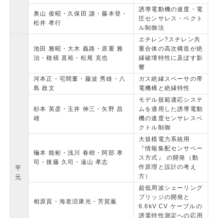
誘導電動機の速度・電
奥山 俊昭・久保田 譲・藤本登・
圧センサレス・ベクト
松井 孝行
ル制御法
エチレン?スチレン共
池田 雅昭・大木 義路・原重 雅
重合体の高次構造が絶
治・穂積 直裕・松尾 克也
縁破壊特性に及ぼす影
響
河本正・宅間董・藤波 秀雄・八
ガス絶縁スペーサの帯
島 政文
電機構と絶縁特性
モデル規範適応システ
杉本 英彦・玉井 伸三・矢野 昌
ムを適用した誘導電動
雄
機の速度センサレスベ
クトル制御
大規模電力系統用
『情報集配センサベー
龝本 能彬・浅川 春樹・阿部 孝
ス方式』 の開発（動
司・後藤 久司・遠山 孝志
作原理と設計の考え
平
方）
元
超低周波シェーリング
ブリッジの開発と
相原貢・海老沼康光・芳賀薫
6.6kV CV ケーブルの
誘電特性測定への応用