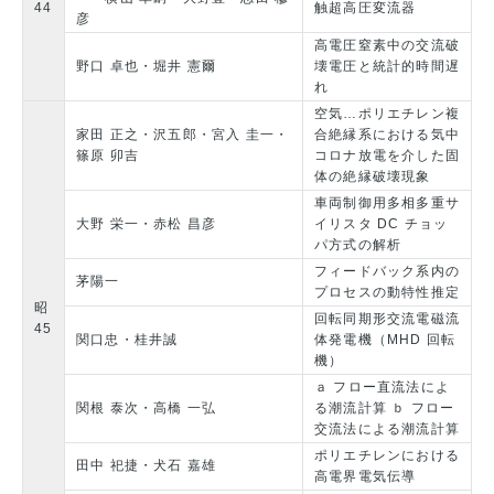
44
触超高圧変流器
彦
高電圧窒素中の交流破
野口 卓也・堀井 憲爾
壊電圧と統計的時間遅
れ
空気…ポリエチレン複
家田 正之・沢五郎・宮入 圭一・
合絶縁系における気中
篠原 卯吉
コロナ放電を介した固
体の絶縁破壊現象
車両制御用多相多重サ
大野 栄一・赤松 昌彦
イリスタ DC チョッ
パ方式の解析
フィードバック系内の
茅陽一
プロセスの動特性推定
昭
回転同期形交流電磁流
45
関口忠・桂井誠
体発電機（MHD 回転
機）
ａ フロー直流法によ
関根 泰次・高橋 一弘
る潮流計算 ｂ フロー
交流法による潮流計算
ポリエチレンにおける
田中 祀捷・犬石 嘉雄
高電界電気伝導