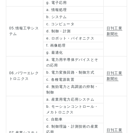
g. 電子応用
a. 情報処理
b. システム
c. コンピュータ
05.情報工学シス
日刊工業
d. 制御・計測
テム
新聞社
e. ロボット・バイオニクス
f. 画像処理
g. 最適化
a. 電力用半導体デバイスとそ
の応用
b. 電力変換回路・制御方式
06.パワーエレク
日刊工業
トロニクス
新聞社
c. 各種電源装置
d. 無効電力と高調波の抑制・
制御
a. 産業用電力応用システム
b. モーションコントロール・
メカトロニクス
c. 自動車
d. 制御理論・計測技術の産業
日刊工業
応用
07.産業システム