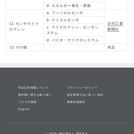
d. エネルギー発生・変換
a. フィジカルセンサ
b. ケミカルセンサ
11.センサマイク
日刊工業
c. マイクロマシン・センサシ
ロマシン
新聞社
ステム
d. バイオ・マイクロシステム
12.その他
未定
学会広告掲載について
プライバシーポリシー
著作権に関する取り扱い
特定商取引法に基づく表記
ブラウザ環境
事務局連絡先
English
c 2026一般社団法人 電気学会