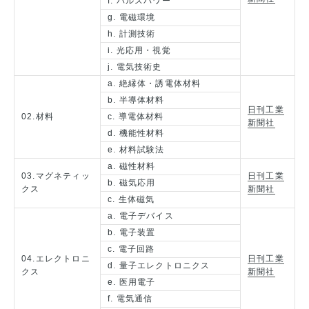
f. パルスパワー
g. 電磁環境
h. 計測技術
i. 光応用・視覚
j. 電気技術史
a. 絶縁体・誘電体材料
b. 半導体材料
日刊工業
02.材料
c. 導電体材料
新聞社
d. 機能性材料
e. 材料試験法
a. 磁性材料
03.マグネティッ
日刊工業
b. 磁気応用
クス
新聞社
c. 生体磁気
a. 電子デバイス
b. 電子装置
c. 電子回路
04.エレクトロニ
日刊工業
d. 量子エレクトロニクス
クス
新聞社
e. 医用電子
f. 電気通信