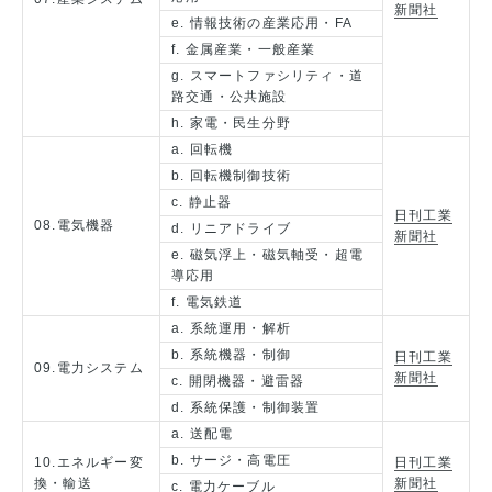
新聞社
e. 情報技術の産業応用・FA
f. 金属産業・一般産業
g. スマートファシリティ・道
路交通・公共施設
h. 家電・民生分野
a. 回転機
b. 回転機制御技術
c. 静止器
日刊工業
08.電気機器
d. リニアドライブ
新聞社
e. 磁気浮上・磁気軸受・超電
導応用
f. 電気鉄道
a. 系統運用・解析
b. 系統機器・制御
日刊工業
09.電力システム
新聞社
c. 開閉機器・避雷器
d. 系統保護・制御装置
a. 送配電
b. サージ・高電圧
10.エネルギー変
日刊工業
換・輸送
新聞社
c. 電力ケーブル