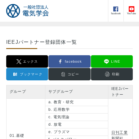
facebook
YouTube
IEEJパートナー登録団体一覧
エックス
facebook
LINE
ブックマーク
コピー
印刷
IEEJパー
グループ
サブグループ
トナー
a. 教育・研究
b. 応用数学
c. 電気理論
d. 放電
e. プラズマ
日刊工業
01.基礎
新聞社