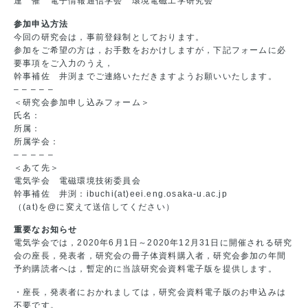
連 催 電子情報通信学会 環境電磁工学研究会
参加申込方法
今回の研究会は，事前登録制としております。
参加をご希望の方は，お手数をおかけしますが，下記フォームに必
要事項をご入力のうえ，
幹事補佐 井渕までご連絡いただきますようお願いいたします。
– – – – –
＜研究会参加申し込みフォーム＞
氏名：
所属：
所属学会：
– – – – –
＜あて先＞
電気学会 電磁環境技術委員会
幹事補佐 井渕：ibuchi(at)eei.eng.osaka-u.ac.jp
（(at)を@に変えて送信してください）
重要なお知らせ
電気学会では，2020年6月1日～2020年12月31日に開催される研究
会の座長，発表者，研究会の冊子体資料購入者，研究会参加の年間
予約購読者へは，暫定的に当該研究会資料電子版を提供します。
・座長，発表者におかれましては，研究会資料電子版のお申込みは
不要です。