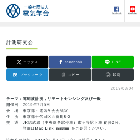
facebook
YouTube
計測研究会
エックス
facebook
LINE
ブックマーク
コピー
印刷
2019/03/04
テーマ：電磁波計測，リモートセンシング及び一般
開催日 2019年7月5日
会 場 東京都・電気学会会議室
住 所 東京都千代田区五番町6-2
交 通 JR総武線（中央線各駅停車）市ヶ谷駅下車 徒歩2分。
詳細は
Map Link
をご参照ください。