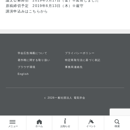
論文公募締切 2019年5月17日（金）※延長しました
原稿締切予定 2019年6月13日（木）※厳守
講演申込みは
こちら
から
学会広告掲載について
プライバシーポリシー
著作権に関する取り扱い
特定商取引法に基づく表記
ブラウザ環境
事務局連絡先
English
c 2026一般社団法人 電気学会
メニュー
ホーム
お知らせ
イベント
検索