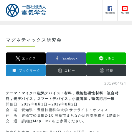
facebook
YouTube
マグネティックス研究会
エックス
facebook
LINE
ブックマーク
コピー
印刷
2019/04/24
テーマ：マイクロ磁気デバイス・材料，機能性磁性材料・複合材
料，光デバイス，スマートデバイス，小型電源，磁気応用一般
開催日 2019年8月1日～2019年8月2日
会 場 愛知県・豊橋技術科学大学 サテライト・オフィス
住 所 豊橋市松葉町2-10 豊橋市まちなか活性課事務所 1階部分
交 通 詳細は
Map Link
をご参照ください。