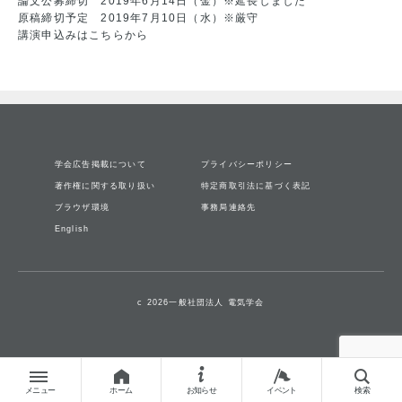
論文公募締切 2019年6月14日（金）※延長しました
原稿締切予定 2019年7月10日（水）※厳守
講演申込みは
こちら
から
学会広告掲載について
プライバシーポリシー
著作権に関する取り扱い
特定商取引法に基づく表記
ブラウザ環境
事務局連絡先
English
c 2026一般社団法人 電気学会
メニュー
ホーム
お知らせ
イベント
検索