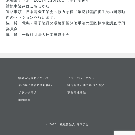
原稿締切予定 2019年12月20日（金）※厳守
講演申込みは
こちら
から
連絡事項 日本電機工業会の協力を得て環境影響評価手法の国際動
向のセッションを行います。
協 賛 電機・電子製品の環境影響評価手法の国際標準化調査専門
委員会
協 賛 一般社団法人日本経営士会
学会広告掲載について
プライバシーポリシー
著作権に関する取り扱い
特定商取引法に基づく表記
ブラウザ環境
事務局連絡先
English
c 2026一般社団法人 電気学会