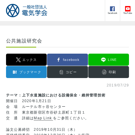
facebook
YouTube
公共施設研究会
エックス
facebook
LINE
ブックマーク
コピー
印刷
2019/07/29
テーマ：上下水道施設における設備保全・維持管理技術
開催日 2020年1月21日
会 場 ルーテル市ヶ谷センター
住 所 東京都新宿区市谷砂土原町１丁目１
交 通 詳細は
Map Link
をご参照ください。
論文公募締切 2019年10月31日（木）