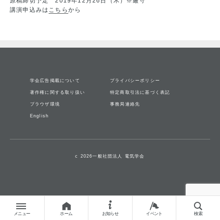
原稿締切予定 2019年12月26日（木）※厳守
講演申込みは
こちら
から
学会広告掲載について
プライバシーポリシー
著作権に関する取り扱い
特定商取引法に基づく表記
ブラウザ環境
事務局連絡先
English
c 2026一般社団法人 電気学会
メニュー
ホーム
お知らせ
イベント
検索