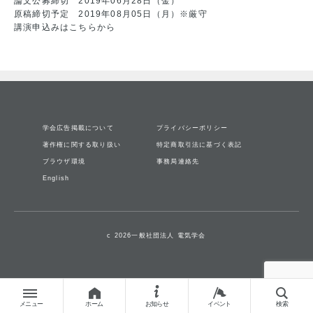
論文公募締切 2019年06月28日（金）
原稿締切予定 2019年08月05日（月）※厳守
講演申込みは
こちら
から
学会広告掲載について
プライバシーポリシー
著作権に関する取り扱い
特定商取引法に基づく表記
ブラウザ環境
事務局連絡先
English
c 2026一般社団法人 電気学会
メニュー
ホーム
お知らせ
イベント
検索