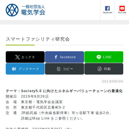
facebook
YouTube
スマートファシリティ研究会
エックス
facebook
LINE
ブックマーク
コピー
印刷
2019/06/04
テーマ：Society5.0 に向けたエネルギーバリューチェーンの最適化
開催日 2019年8月26日
会 場 東京都・電気学会会議室
住 所 東京都千代田区五番町6-2
交 通 JR総武線（中央線各駅停車）市ヶ谷駅下車 徒歩2分。
詳細は
Map Link
をご参照ください。