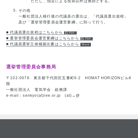
ただし、指定による投票以外は無効とする。
その他
一般社団法人移行後の代議員の選出は、「代議員選出規程」
及び「選挙管理委員会運営要綱」に則って行う。
■ 代議員選出規程はこちらから
■ 選挙管理委員会運営要綱はこちらから
■ 代議員選挙立候補届出書はこちらから
選挙管理委員会事務局
〒102-0076 東京都千代田区五番町6-2 HOMAT HORIZONビル8
階
一般社団法人 電気学会 総務課
e-mail：senkyo(at)iee.or.jp (at)→@