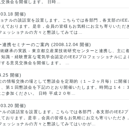
交換会を開催します。 日時…
3.18 開催)
ッショナルの談話室を設置します。こちらでは各部門，各支部のIE
考えております。是非，会員の皆様もお気軽にお立ち寄りいただ
ロフェッショナルの方々と懇談してみては…
ミナーのご案内 (2008.12.04 開催)
技術継承の実践 - 東京都立産業技術研究センターと連携し、主
知識・経験豊富な電気学会認定のIEEJプロフェッショナルに
する意見交換会を開催します。 …
.25 開催)
同士の情報交換の場として懇談会を定期的（１～２ヶ月毎）に開催
く、第１回懇談会を下記のとおり開催いたします。時間は１４：
ご参加ください。 日時 平成２０年…
3.20 開催)
ョナルの談話室を設置します。こちらでは各部門，各支部のIEEJ
えております。是非，会員の皆様もお気軽にお立ち寄りいただき
ロフェッショナルの方々と懇談してみてはいかが…