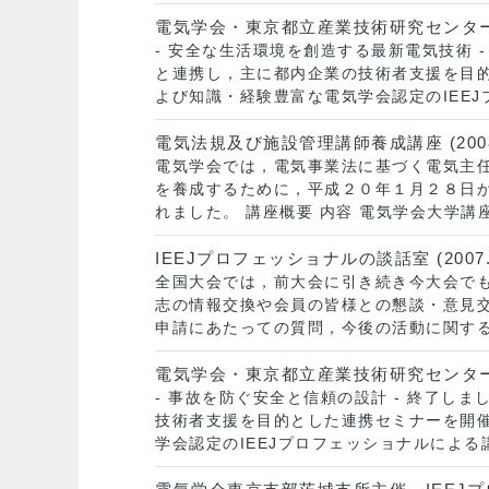
電気学会・東京都立産業技術研究センター連携セ
- 安全な生活環境を創造する最新電気技術 
と連携し，主に都内企業の技術者支援を目
よび知識・経験豊富な電気学会認定のIEE
電気法規及び施設管理講師養成講座 (2008.0
電気学会では，電気事業法に基づく電気主
を養成するために，平成２０年１月２８日
れました。 講座概要 内容 電気学会大学
IEEJプロフェッショナルの談話室 (2007.0
全国大会では，前大会に引き続き今大会でも
志の情報交換や会員の皆様との懇談・意見
申請にあたっての質問，今後の活動に関する
電気学会・東京都立産業技術研究センター連携セ
- 事故を防ぐ安全と信頼の設計 - 終了し
技術者支援を目的とした連携セミナーを開
学会認定のIEEJプロフェッショナルによ