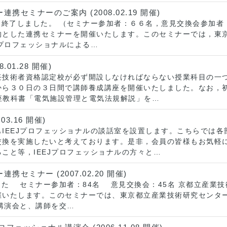
ミナーのご案内 (2008.02.19 開催)
- 終了しました。 （セミナー参加者：６６名，意見交換会参加
的とした連携セミナーを開催いたします。このセミナーでは，東
Jプロフェッショナルによる…
1.28 開催)
任技術者資格認定校が必ず開設しなければならない授業科目の一
から３０日の３日間で講師養成講座を開催いたしました。なお，
講座教科書「電気施設管理と電気法規解説」を…
3.16 開催)
IEEJプロフェッショナルの談話室を設置します。こちらでは各部
交換を実施したいと考えております。是非，会員の皆様もお気軽
こと等，IEEJプロフェッショナルの方々と…
ミナー (2007.02.20 開催)
ました セミナー参加者：84名 意見交換会：45名 京都立産
催いたします。このセミナーでは、東京都立産業技術研究センタ
る講演会と、講師を交…