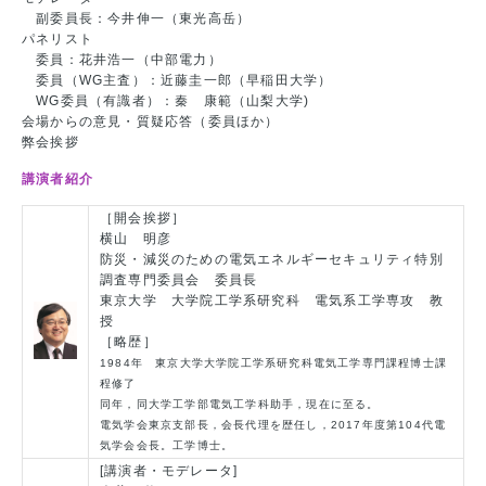
副委員長：今井伸一（東光高岳）
パネリスト
委員：花井浩一（中部電力）
委員（WG主査）：近藤圭一郎（早稲田大学）
WG委員（有識者）：秦 康範（山梨大学)
会場からの意見・質疑応答（委員ほか）
弊会挨拶
講演者紹介
［開会挨拶］
横山 明彦
防災・減災のための電気エネルギーセキュリティ特別
調査専門委員会 委員長
東京大学 大学院工学系研究科 電気系工学専攻 教
授
［略歴］
1984年 東京大学大学院工学系研究科電気工学専門課程博士課
程修了
同年，同大学工学部電気工学科助手，現在に至る。
電気学会東京支部長，会長代理を歴任し，2017年度第104代電
気学会会長。工学博士。
[講演者・モデレータ]