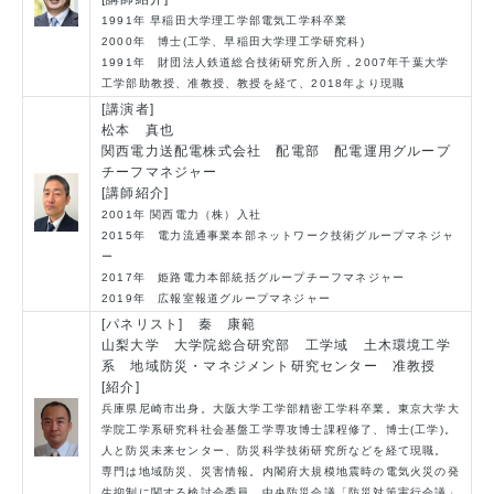
1991年 早稲田大学理工学部電気工学科卒業
2000年 博士(工学、早稲田大学理工学研究科)
1991年 財団法人鉄道総合技術研究所入所，2007年千葉大学
工学部助教授、准教授、教授を経て、2018年より現職
[講演者]
松本 真也
関西電力送配電株式会社 配電部 配電運用グループ
チーフマネジャー
[講師紹介]
2001年 関西電力（株）入社
2015年 電力流通事業本部ネットワーク技術グループマネジャ
ー
2017年 姫路電力本部統括グループチーフマネジャー
2019年 広報室報道グループマネジャー
[パネリスト] 秦 康範
山梨大学 大学院総合研究部 工学域 土木環境工学
系 地域防災・マネジメント研究センター 准教授
[紹介]
兵庫県尼崎市出身。大阪大学工学部精密工学科卒業。東京大学大
学院工学系研究科社会基盤工学専攻博士課程修了、博士(工学)。
人と防災未来センター、防災科学技術研究所などを経て現職。
専門は地域防災、災害情報。内閣府大規模地震時の電気火災の発
生抑制に関する検討会委員、中央防災会議「防災対策実行会議」