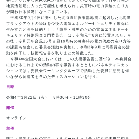
地震活動期に入った可能性も考えられ，災害時の電力供給の在り方
が問われる状況になってきている。
平成30年9月6日に発生した北海道胆振東部地震に起因した北海道
ブラックアウトの経験を今後の電気エネルギーセキュリティ確保に
生かすこと等を目的とし，「防災・減災のための電気エネルギーセ
キュリティ特別調査専門委員会」は，令和元年8月に設置された。そ
の後，令和元年台風15号台風19号時の災害時の電力供給の在り方等
の課題も包含した委員会活動を実施し，令和3年9月に同委員会の活
動を終了し，技術報告書を取りまとめ解散した。
令和4年全国大会においては，この技術報告書に基づき，本委員会
におけるこれまでの活動内容を報告するとともにパネルディスカッ
ションでは，委員会ワーキンググループで活動した委員に意見を伺
いながら聴講者を含めたディスカッションを行う。
日時
令和4年3月22日（火） 8時30分～11時30分
開催
オンライン
主催
防災・減災のための電気エネルギーセキュリティ特別調査専門委員