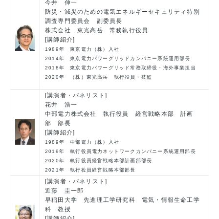
今井 伸一
防災・減災のための電気エネルギーセキュリティ特別
調査専門委員会 副委員長
株式会社 東光高岳 常務執行役員
[講師紹介]
1989年 東京電力（株）入社
2014年 東京電力パワーグリッドカンパニー系統運用部長
2018年 東京電力パワーグリッド常務取締役・海外事業担当
2020年 （株）東光高岳 執行役員・技監
[講演者・パネリスト]
花井 浩一
中部電力株式会社 執行役員 経営戦略本部 計画
部 部長
[講師紹介]
1989年 中部電力（株）入社
2019年 執行役員電力ネットワークカンパニー系統運用部長
2020年 執行役員経営戦略本部計画部部長
2021年 執行役員経営戦略本部部長
[講演者・パネリスト]
近藤 圭一郎
早稲田大学 先進理工学研究科 電気・情報生命工学
科 教授
[講師紹介]