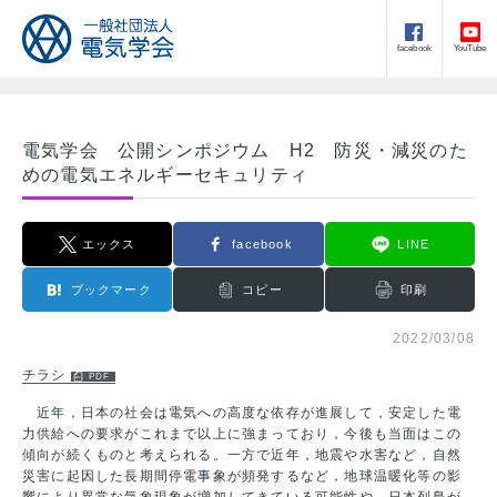
facebook
YouTube
電気学会 公開シンポジウム H2 防災・減災のた
めの電気エネルギーセキュリティ
エックス
facebook
LINE
ブックマーク
コピー
印刷
2022/03/08
チラシ
近年，日本の社会は電気への高度な依存が進展して，安定した電
力供給への要求がこれまで以上に強まっており，今後も当面はこの
傾向が続くものと考えられる。一方で近年，地震や水害など，自然
災害に起因した長期間停電事象が頻発するなど，地球温暖化等の影
響により異常な気象現象が増加してきている可能性や，日本列島が