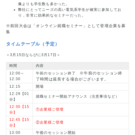
像よりも学生数も多かった。
弊社にとってニーズの高い電気系学生が確実に参加してお
り，非常に効果的なセミナーだった。
※前回大会は「オンライン就職セミナー」として登壇企業を募
集
タイムテーブル（予定）
＜3月15日ならびに3月17日＞
時間
内容
※午前のセッション終
12:00～
午前のセッション終了
12:30
了時間は延長する場合がございます。
12:15
開場
12:29【01
就職セミナー開始アナウンス（注意事項など）
分】
12:30【15
①企業様ご登壇
分】
12:45【15
②企業様ご登壇
分】
13:00
午後のセッション開始