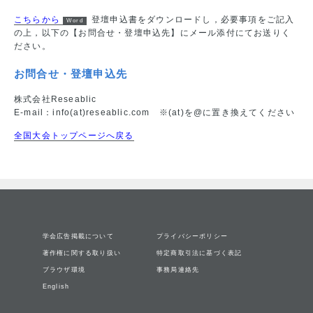
こちらから
登壇申込書をダウンロードし，必要事項をご記入
の上，以下の【お問合せ・登壇申込先】にメール添付にてお送りく
ださい。
お問合せ・登壇申込先
株式会社Reseablic
E-mail：info(at)reseablic.com ※(at)を@に置き換えてください
全国大会トップページへ戻る
学会広告掲載について
プライバシーポリシー
著作権に関する取り扱い
特定商取引法に基づく表記
ブラウザ環境
事務局連絡先
English