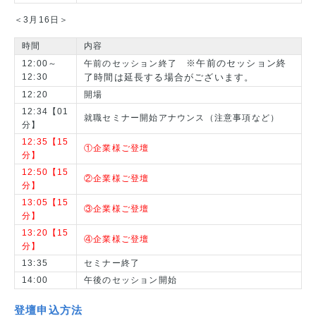
＜3月16日＞
時間
内容
※午前のセッション終
12:00～
午前のセッション終了
12:30
了時間は延長する場合がございます。
12:20
開場
12:34【01
就職セミナー開始アナウンス（注意事項など）
分】
12:35【15
①企業様ご登壇
分】
12:50【15
②企業様ご登壇
分】
13:05【15
③企業様ご登壇
分】
13:20【15
④企業様ご登壇
分】
13:35
セミナー終了
14:00
午後のセッション開始
登壇申込方法