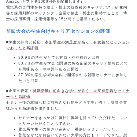
Amazonギフト券1000円分を配布します）。
電気系の専門性を持つ修士・博士の就職後のキャリアパス，研究内
容と採用判断のマッチング，企業が修士・博士に期待すること，博
士の採用事例，採用情報等を15分間でご講演ください。
前回大会の学生向けキャリアセッションの評価
■学生の傾向と反応：
参加学生の満足度が高く，有意義なセッション
であったと高評価
90.9％の学生がとても有益・やや有益と回答
83.7％の学生が学会に関連のある企業のキャリア情報にとて
も興味ある・やや興味あると回答
87.3%の学生学術大会内で開催される就職セミナーに参加し
たいと回答
■企業の反応：
就職活動に前向きな学生が多く，大変有意義なセミナ
ー※と高評価
セミナー後の就職活動に前向きな行動をとる学生が多く，登壇企業
様からも高評価を頂きました。
セミナーをきっかけに弊社に興味を持っていただけた。エン
トリーいただくこともできた。
電気系学生への刺さり込みが一番深いセミナーだった。
普段なかなかお会いできない大学の方にもリーチできた。想