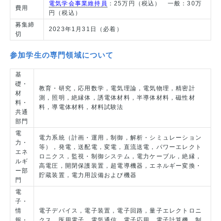
電気学会事業維持員
：25万円（税込） 一般：30万
費用
円（税込）
募集締
2023年1月31日（必着）
切
参加学生の専門領域について
基
礎・
教育・研究，応用数学，電気理論，電気物理，精密計
材
測，照明，絶縁体，誘電体材料，半導体材料，磁性材
料・
料，導電体材料，材料試験法
共通
部門
電
電力系統（計画・運用，制御，解析・シミュレーション
力・
等），発電，送配電，変電，直流送電，パワーエレクト
エネ
ロニクス，監視・制御システム，電力ケーブル，絶縁，
ルギ
高電圧，開閉保護装置，超電導機器，エネルギー変換・
ー部
貯蔵装置，電力用設備および機器
門
電
子・
情
電子デバイス，電子装置，電子回路，量子エレクトロニ
報・
クス，医用電子，電気通信，電子応用，電子計算機，制