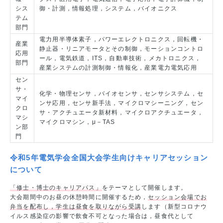
シス
御・計測，情報処理，システム，バイオニクス
テム
部門
電力用半導体素子，パワーエレクトロニクス，回転機・
産業
静止器・リニアモータとその制御，モーションコントロ
応用
ール，電気鉄道，ITS，自動車技術，メカトロニクス，
部門
産業システムの計測制御・情報化，産業電力電気応用
セン
サ・
化学・物理センサ，バイオセンサ，センサシステム，セ
マイ
ンサ応用，センサ新手法，マイクロマシーニング，セン
クロ
サ・アクチュエータ新材料，マイクロアクチュエータ，
マシ
マイクロマシン，μ－TAS
ン部
門
令和5年電気学会全国大会学生向けキャリアセッション
について
「修士・博士のキャリアパス」
をテーマとして開催します。
大会期間中のお昼の休憩時間に開催するため，
セッション会場でお
弁当を配布し，学生は昼食を取りながら受講
します（新型コロナウ
イルス感染症の影響で飲食不可となった場合は，昼食代として