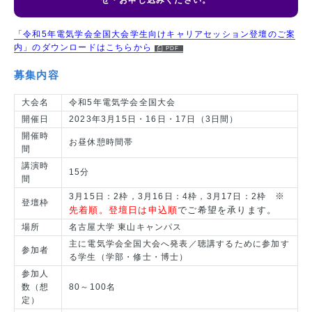
せ・お申し込みください。
「令和5年電気学会全国大会学生向けキャリアセッション登壇のご案
内」のダウンロードはこちらから
募集内容
大会名
令和5年電気学会全国大会
開催日
2023年3月15日・16日・17日（3日間）
開催時
お昼休憩時間帯
間
講演時
15分
間
※
3月15日：2枠，3月16日：4枠，3月17日：2枠
登壇枠
先着順。登壇日は申込順
でご希望を承ります。
場所
名古屋大学 東山キャンパス
主に電気学会全国大会へ発表／聴講するために参加す
参加者
る学生（学部・修士・博士）
参加人
数（想
80～100名
定）