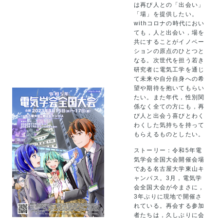
は再び人との「出会い」
「場」を提供したい。
withコロナの時代におい
ても，人と出会い，場を
共にすることがイノベー
ションの原点のひとつと
なる。次世代を担う若き
研究者に電気工学を通じ
て未来や自分自身への希
望や期待を抱いてもらい
たい。また年代，性別関
係なく全ての方にも，再
び人と出会う喜びとわく
わくした気持ちを持って
もらえるものとしたい。
ストーリー：令和5年電
気学会全国大会開催会場
である名古屋大学東山キ
ャンパス。3月，電気学
会全国大会が今まさに，
3年ぶりに現地で開催さ
れている。再会する参加
者たちは，久しぶりに会