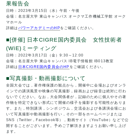
果報告会
日時：2023年3月15日（水）午前・午後
会場：名古屋大学 東山キャンパス オークマ工作機械工学館 オーク
マホール
詳細は
パワーアカデミーのHP
をご確認ください。
■[併催] 日本CIGRE国内委員会 女性技術者
(WiE)ミーティング
日時：2022年3月17日（金）9:30～12:00
会場：名古屋大学 東山キャンパス IB電子情報館 IB013教室
詳細は
日本CIGRE国内委員会のHP
をご確認ください。
■写真撮影・動画撮影について
全国大会では，著作権保護の観点から，開催中に会場およびオンラ
インでの講演風景や映像の写真撮影，録画および録音は絶対に行わ
ないでください。なお，大会関係者が，記録のために個人やその著
作物を特定できない形式にて開催の様子を撮影する可能性がありま
す。また，特別講演，シンポジウム，交流会および各講演会場にお
いて写真撮影や動画撮影を行い，その一部をホームページまたは
SNS（Twitter，Facebook等），動画サイト（YouTube）などで公
開することがございます。予めご了解頂きますようお願い申し上げ
ます。