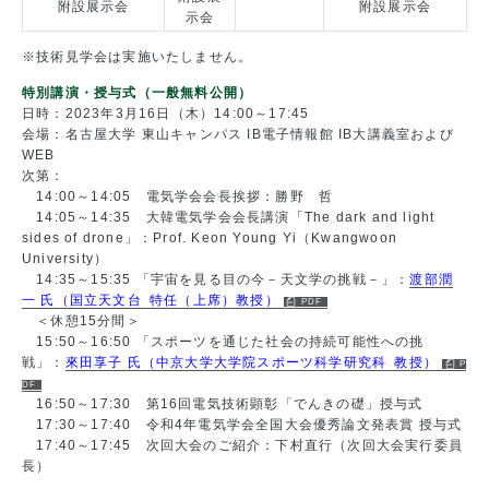
附設展示会
附設展示会
示会
※技術見学会は実施いたしません。
特別講演・授与式（一般無料公開）
日時：2023年3月16日（木）14:00～17:45
会場：名古屋大学 東山キャンパス IB電子情報館 IB大講義室および
WEB
次第：
14:00～14:05 電気学会会長挨拶：勝野 哲
14:05～14:35 大韓電気学会会長講演「The dark and light
sides of drone」：Prof. Keon Young Yi（Kwangwoon
University）
14:35～15:35 「宇宙を見る目の今－天文学の挑戦－」：
渡部潤
一 氏（国立天文台 特任（上席）教授）
＜休憩15分間＞
15:50～16:50 「スポーツを通じた社会の持続可能性への挑
戦」：
來田享子 氏（中京大学大学院スポーツ科学研究科 教授）
16:50～17:30 第16回電気技術顕彰「でんきの礎」授与式
17:30～17:40 令和4年電気学会全国大会優秀論文発表賞 授与式
17:40～17:45 次回大会のご紹介：下村直行（次回大会実行委員
長）