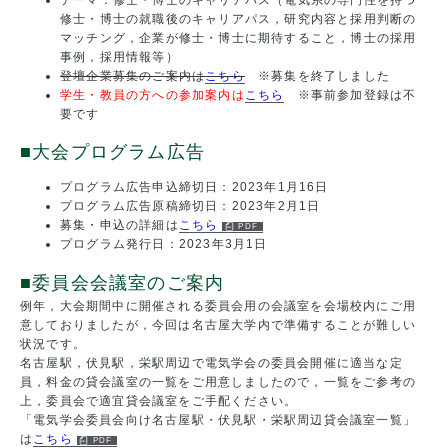
修士・博士の就職後のキャリアパス，研究内容と採用判断の
マッチング，企業が修士・博士に期待すること，博士の採用
事例，採用情報等）
登壇企業募集のご案内は
こちら
※募集を終了しました
学生・教員の方への参加案内は
こちら
※事前参加登録は不
要です
■大会プログラム広告
プログラム広告申込締切日：2023年1月16日
プログラム広告原稿締切日：2023年2月1日
募集・申込の詳細は
こちら
プログラム発行日：2023年3月1日
■委員会会議室のご案内
例年，大会期間中に開催される委員会用の会議室を会場校内にご用
意しておりましたが，今回は名古屋大学内で準備することが難しい
状況です。
名古屋駅，伏見駅，栄駅周辺で電気学会の委員会開催に適当な定
員，料金の貸会議室の一覧をご用意しましたので，一覧をご参考の
上，委員会で適宜貸会議室をご手配ください。
「電気学会委員会向け名古屋駅・伏見駅・栄駅周辺貸会議室一覧」
は
こちら