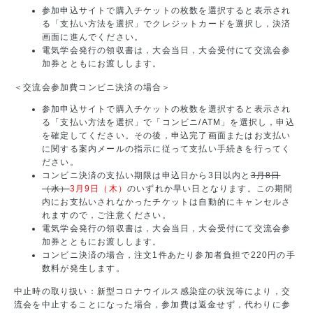
参加申込サイトで購入チケットの枚数を選択すると表示され
る「支払い方法を選択」でクレジットカードを選択し，決済
画面に進んでください。
電気学会発行の領収書は，大会当日，大会受付にて交流会参
加券とともにお渡しします。
＜交流会参加費コンビニ決済の場合＞
参加申込サイトで購入チケットの枚数を選択すると表示され
る「支払い方法を選択」で「コンビニ/ATM」を選択し，申込
を確定してください。その後，申込完了画面またはお支払い
に関する案内メールの指示に従って支払い手続きを行ってく
ださい。
コンビニ決済の支払い期限は申込日から3日以内と
3月8日
（水）
3月9日（木）
のいずれか早い日となります。この期間
内にお支払いされなかったチケットは自動的にキャンセルさ
れますので，ご注意ください。
電気学会発行の領収書は，大会当日，大会受付にて交流会参
加券とともにお渡しします。
コンビニ決済の場合，注文1件あたり参加者負担で220円の手
数料が発生します。
中止時の取り扱い：新型コロナウイルス感染症の状況等により，交
流会を中止することになった場合，参加費は返金せず，代わりに参