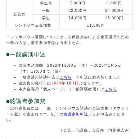
学生員
7,000円
8,000円
一般
22,000円
24,000円
会員外
学生
14,000円
16,000円
シンポジウム参加費
11,000円
＊シンポジウム講演については，関係委員会による企画講演のため
一般の方は，講演参加登録は出来ません。
■一般講演申込
講演申込期間：2022年11月3日（木）～2023年1月5日
（木）19:00まで（厳守）
一般講演の講演申込は
こちら
※申込は締め切りました
論文集の発行日は
2023年3月1日
となります。
本大会専用「個人ページ」（一般講演者用）は
こちら
■聴講者参加費
下記の参加費には，一般・シンポジウム講演の全論文集（ダウンロ
ード版）が含まれます。以下の
聴講参加申込
よりお申込みくださ
い。
（会員：不課税，会員外：消費税込み）