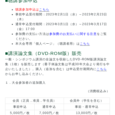
■聴講参加申込
聴講参加申込は
こちら
事前申込受付期間：2023年2月1日（水）～2023年2月23日
（木）
通常申込受付期間：2023年3月1日（水）～2023年3月17日
（金）17:00
参加費の支払い方法は
参加費のお支払いに関する注意
をご覧
ください。
本大会専用「個人ページ」（聴講者用）は
こちら
■講演論文集（DVD-ROM版）販売
一般・シンポジウム講演の全論文を収録したDVD-ROM版講演論文
集（1枚）を販売します（冊子体論文集は平成30年大会より発行を中
止いたしました）。購入（追加を含む）は申込受付期間内に
こちら
からお申し込みください。
１．大会参加者の追加購入
（消費税込み）
会員（正員，准員，学生員）
会員外（学生を含む）
事前申込
通常申込
事前・通常申込
5,000円／枚
7,000円／枚
13,000円／枚