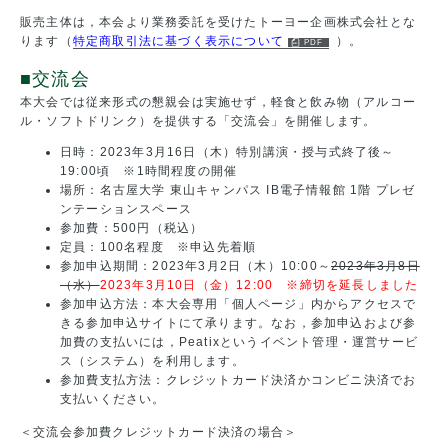
販売主体は，本会より業務委託を受けたトーヨー企画株式会社とな
ります（
特定商取引法に基づく表示について
）。
■交流会
本大会では従来形式の懇親会は実施せず，軽食と飲み物（アルコー
ル・ソフトドリンク）を提供する「交流会」を開催します。
日時：2023年3月16日（木）特別講演・授与式終了後～
19:00頃 ※1時間程度の開催
場所：名古屋大学 東山キャンパス IB電子情報館 1階 プレゼ
ンテーションスペース
参加費：500円（税込）
定員：100名程度 ※申込先着順
参加申込期間：2023年3月2日（木）10:00～
2023年3月8日
（水）
2023年3月10日（金）12:00 ※締切を延長しました
参加申込方法：本大会専用「個人ページ」内からアクセスで
きる参加申込サイトにて承ります。なお，参加申込および参
加費の支払いには，Peatixというイベント管理・運営サービ
ス（システム）を利用します。
参加費支払方法：クレジットカード決済かコンビニ決済でお
支払いください。
＜交流会参加費クレジットカード決済の場合＞