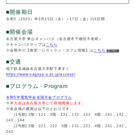
■開催期日
令和5（2023）年3月15日（水）～17日（金）の3日間
■開催会場
名古屋大学 東山キャンパス（名古屋市千種区不老町）
※キャンパスマップは
こちら
※会期中の【食堂・レストラン・カフェ情報】は
こちら
■交通
地下鉄名城線名古屋大学駅下車すぐ
https://www.nagoya-u.ac.jp/access/
■プログラム・Program
令和5年電気学会全国大会プログラム
※
本大会は名古屋大学にて現地開催します。
※各会場の建屋は以下のとおりです。
[1号館] 2階：121 3階：131，132，133 4階：141，142，
143，144
[2号館] 2階：221，222 3階：231，232 4階：241，242，
243