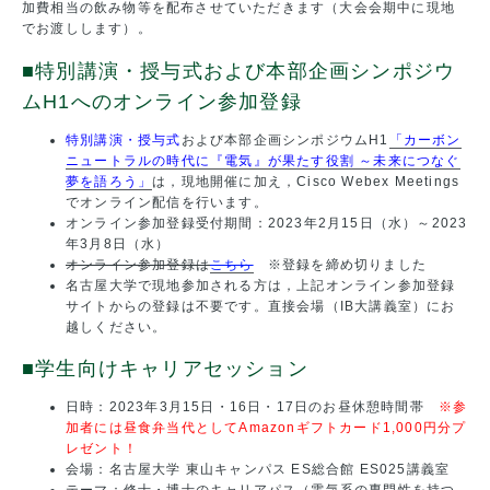
加費相当の飲み物等を配布させていただきます（大会会期中に現地
でお渡しします）。
■特別講演・授与式および本部企画シンポジウ
ムH1へのオンライン参加登録
特別講演・授与式
および本部企画シンポジウムH1
「カーボン
ニュートラルの時代に『電気』が果たす役割 ～未来につなぐ
夢を語ろう」
は，現地開催に加え，Cisco Webex Meetings
でオンライン配信を行います。
オンライン参加登録受付期間：2023年2月15日（水）～2023
年3月8日（水）
オンライン参加登録は
こちら
※登録を締め切りました
名古屋大学で現地参加される方は，上記オンライン参加登録
サイトからの登録は不要です。直接会場（IB大講義室）にお
越しください。
■学生向けキャリアセッション
日時：2023年3月15日・16日・17日のお昼休憩時間帯
※参
加者には昼食弁当代としてAmazonギフトカード1,000円分プ
レゼント！
会場：名古屋大学 東山キャンパス ES総合館 ES025講義室
テーマ：修士・博士のキャリアパス（電気系の専門性を持つ