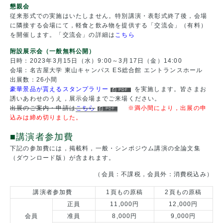
懇親会
従来形式での実施はいたしません。特別講演・表彰式終了後，会場
に隣接する会場にて，軽食と飲み物を提供する「交流会」（有料）
を開催します。「交流会」の詳細は
こちら
附設展示会（一般無料公開）
日時：2023年3月15日（水）9:00～3月17日（金）14:00
会場：名古屋大学 東山キャンパス ES総合館 エントランスホール
出展数：26小間
豪華景品が貰えるスタンプラリー
を実施します。皆さまお
誘いあわせのうえ，展示会場までご来場ください。
出展のご案内・申請は
こちら
※満小間により，出展の申
込みは締め切りました。
■講演者参加費
下記の参加費には，掲載料，一般・シンポジウム講演の全論文集
（ダウンロード版）が含まれます。
（会員：不課税，会員外：消費税込み）
講演者参加費
1頁もの原稿
2頁もの原稿
正員
11,000円
12,000円
会員
准員
8,000円
9,000円