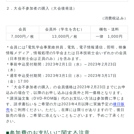
２．大会不参加者の購入（大会後発送）
（消費税込み）
会員
会員外（学生を含む）
梱包・送料
7,000円／枚
13,000円／枚
一律 1,000円
＊会員には｢電気学会事業維持員，電気，電子情報通信，照明，映像
情報メディア，情報処理の5学会または日本技術士会いずれかの会員
（日本技術士会は正員のみ）｣を含みます。
＊事前申込受付期間：2023年2月1日（水）～2023年2月23日
（木）
＊通常申込受付期間：2023年3月1日（水）～2023年3月17日
（金）17:00
＊「大会不参加者の購入」の会員価格は2023年2月23日までにお申
込みの場合で，以降のお申し込みは会員外と同一価格となります。
＊講演論文集（DVD-ROM版）代のお支払い方法は参加費に準じま
す。請求書払いをご希望の方は2023年4月以降に実施予定の
後日販
売
をご利用ください。ただし，在庫には限りがありますので，後日
販売の場合，ご希望に添えないこともございます。予めご了承くだ
さい。
■参加費のお支払いに関する注意