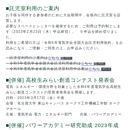
■託児室利用のご案内
お子様を同伴する参加者のために大会期間中，会場内に託児室を設
置します。
必要なスペースとシッターを確保するため，ご利用は予約制としま
す（2023年2月23日（木）申込締切）。 ※申込を締め切りまし
た。
利用をご希望の方は「令和5年電気学会全国大会託児利用規約」をお
読みになり，ご理解・ご同意の上，お申込みください。
・託児室利用のご案内は
こちら
・令和5年電気学会全国大会託児利用規約は
こちら
・令和5年電気学会全国大会託児室利用申込書は
こちら
■[併催] 高校生みらい創造コンテスト発表会
電気･エネルギー・環境分野を対象とした令和4年度電気学会高校生
みらい創造コンテストの受賞者発表会を開催します。
日時：2023年3月17日（金）午後
会場：名古屋大学 東山キャンパス オークマ工作機械工学館 オーク
マホール
主催：電気学会 電力・エネルギー部門 共催：パワーアカデミー
■[併催] パワーアカデミー研究助成 2023年成