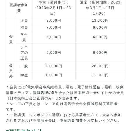
事前（受付期間：
通常（受付期間：2023
聴講者参加
2023年2月1日～23
年3月1日～17日
費
日）
17:00）
正員
9,000円
13,000円
准員
7,000円
9,000円
学生
会
5,000円
6,000円
員
員
シニ
アの
5,000円
6,000円
正員
会
一般
20,000円
26,000円
員
学生
10,000円
11,000円
外
＊会員には｢電気学会事業維持員，電気，電子情報通信，照明，映像
情報メディア，情報処理の5学会または日本技術士会いずれかの会員
（日本技術士会は正員のみ）｣を含みます。
＊シニアの正員とは「シニア向け電気学会年会費減額制度適用者」
です。
＊一般講演，シンポジウム講演における共著者の方で，大会へ参加
される方および各講演座長は，本聴講参加費をお支払いください。