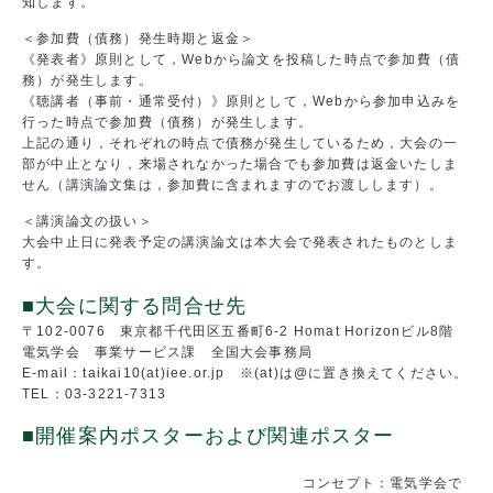
知します。
＜参加費（債務）発生時期と返金＞
《発表者》原則として，Webから論文を投稿した時点で参加費（債
務）が発生します。
《聴講者（事前・通常受付）》原則として，Webから参加申込みを
行った時点で参加費（債務）が発生します。
上記の通り，それぞれの時点で債務が発生しているため，大会の一
部が中止となり，来場されなかった場合でも参加費は返金いたしま
せん（講演論文集は，参加費に含まれますのでお渡しします）。
＜講演論文の扱い＞
大会中止日に発表予定の講演論文は本大会で発表されたものとしま
す。
■大会に関する問合せ先
〒102-0076 東京都千代田区五番町6-2 Homat Horizonビル8階
電気学会 事業サービス課 全国大会事務局
E-mail：taikai10(at)iee.or.jp ※(at)は@に置き換えてください。
TEL：03-3221-7313
■開催案内ポスターおよび関連ポスター
コンセプト：電気学会で