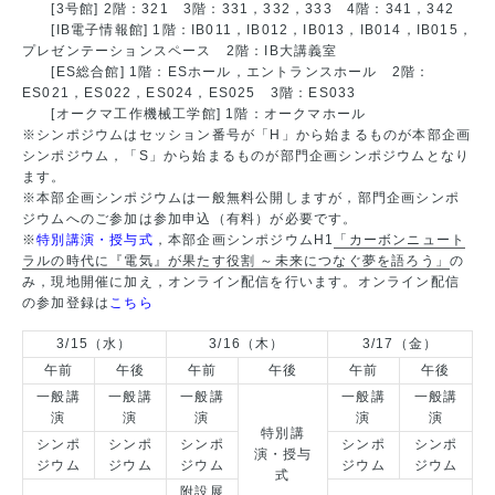
[3号館] 2階：321 3階：331，332，333 4階：341，342
[IB電子情報館] 1階：IB011，IB012，IB013，IB014，IB015，
プレゼンテーションスペース 2階：IB大講義室
[ES総合館] 1階：ESホール，エントランスホール 2階：
ES021，ES022，ES024，ES025 3階：ES033
[オークマ⼯作機械⼯学館] 1階：オークマホール
※シンポジウムはセッション番号が「H」から始まるものが本部企画
シンポジウム，「S」から始まるものが部門企画シンポジウムとなり
ます。
※本部企画シンポジウムは一般無料公開しますが，部門企画シンポ
ジウムへのご参加は参加申込（有料）が必要です。
※
特別講演・授与式
，本部企画シンポジウムH1
「カーボンニュート
ラルの時代に『電気』が果たす役割 ～未来につなぐ夢を語ろう」
の
み，現地開催に加え，オンライン配信を行います。オンライン配信
の参加登録は
こちら
3/15（水）
3/16（木）
3/17（金）
午前
午後
午前
午後
午前
午後
一般講
一般講
一般講
一般講
一般講
演
演
演
演
演
特別講
シンポ
シンポ
シンポ
シンポ
シンポ
演・授与
ジウム
ジウム
ジウム
ジウム
ジウム
式
附設展