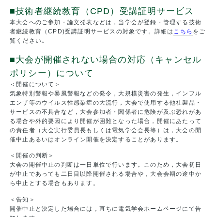
■技術者継続教育（CPD）受講証明サービス
本大会へのご参加・論文発表などは，当学会が登録・管理する技術
者継続教育（CPD)受講証明サービスの対象です。詳細は
こちら
をご
覧ください｡
■大会が開催されない場合の対応（キャンセル
ポリシー）について
＜開催について＞
気象特別警報や暴風警報などの発令，大規模災害の発生，インフル
エンザ等のウイルス性感染症の大流行，大会で使用する他社製品・
サービスの不具合など，大会参加者・関係者に危険が及ぶ恐れがあ
る場合や外的要因により開催が困難となった場合，開催にあたって
の責任者（大会実行委員長もしくは電気学会会長等）は，大会の開
催中止あるいはオンライン開催を決定することがあります。
＜開催の判断＞
大会の開催中止の判断は一日単位で行います。このため，大会初日
が中止であっても二日目以降開催される場合や，大会会期の途中か
ら中止とする場合もあります。
＜告知＞
開催中止と決定した場合には，直ちに電気学会ホームページにて告