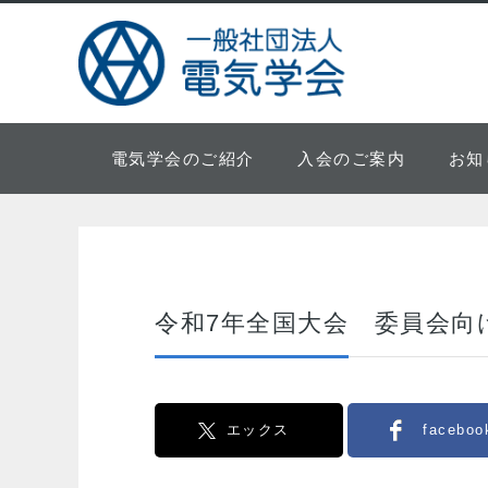
電気学会のご紹介
入会のご案内
お知
令和7年全国大会 委員会向
エックス
faceboo