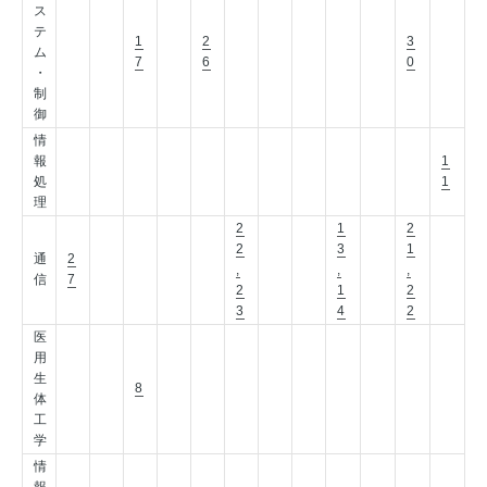
ス
テ
1
2
3
ム
7
6
0
・
制
御
情
報
1
処
1
理
2
1
2
2
3
1
通
2
,
,
,
信
7
2
1
2
3
4
2
医
用
生
8
体
工
学
情