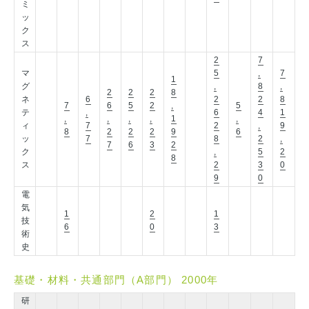
ミ
ッ
ク
ス
2
7
マ
5
,
7
1
グ
,
8
,
2
2
2
8
ネ
6
2
2
8
7
6
5
2
,
5
テ
,
6
4
1
,
,
,
,
1
,
ィ
7
2
,
9
8
2
2
2
9
6
ッ
7
8
2
,
7
6
3
2
ク
,
5
2
8
ス
2
3
0
9
0
電
気
1
2
1
技
6
0
3
術
史
基礎・材料・共通部門（A部門） 2000年
研