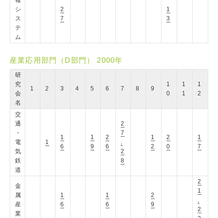
報
シ
2
1
ス
7
3
テ
ム
産業応用部門（D部門） 2000年
研
究
1
1
1
1
2
3
4
5
6
7
8
9
会
0
1
2
名
交
通
2
・
7
1
1
2
1
2
1
電
1
,
6
9
6
2
0
7
気
2
鉄
8
道
2
金
1
属
1
1
2
,
産
6
6
9
2
業