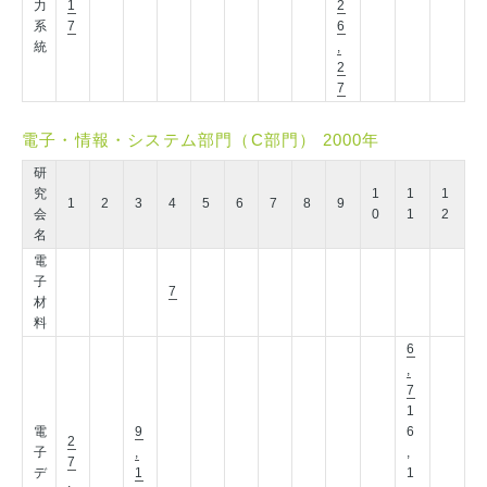
力
1
2
系
7
6
統
,
2
7
電子・情報・システム部門（C部門） 2000年
研
究
1
1
1
1
2
3
4
5
6
7
8
9
会
0
1
2
名
電
子
7
材
料
6
,
7
1
電
9
6
2
子
,
,
7
デ
1
1
,