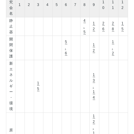
究
1
1
1
1
2
3
4
5
6
7
8
9
会
0
1
2
名
静
4
1
2
2
1
止
,
2
6
8
5
器
5
開
5
1
閉
1
,
,
保
2
6
2
護
新
エ
ネ
1
ル
3
1
ギ
,
5
ー
1
・
4
環
境
1
2
,
原
1