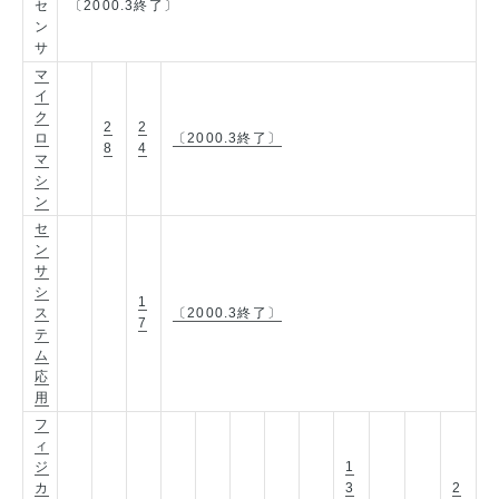
セ
〔2000.3終了〕
ン
サ
マ
イ
ク
2
2
ロ
〔2000.3終了〕
8
4
マ
シ
ン
セ
ン
サ
シ
1
ス
〔2000.3終了〕
7
テ
ム
応
用
フ
ィ
ジ
1
カ
3
2