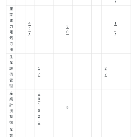
7
産
業
電
4
1
力
3
2
,
電
0
3
2
気
応
用
生
産
設
1
2
備
7
7
管
理
産
1
業
0
計
1
9
測
0
制
2
御
1
産
業