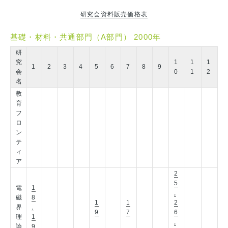
研究会資料販売価格表
基礎・材料・共通部門（A部門） 2000年
研
究
1
1
1
1
2
3
4
5
6
7
8
9
会
0
1
2
名
教
育
フ
ロ
ン
テ
ィ
ア
2
5
電
1
,
磁
8
1
1
2
界
,
9
7
6
理
1
,
論
9