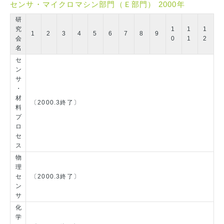
センサ・マイクロマシン部門（Ｅ部門） 2000年
研
究
1
1
1
1
2
3
4
5
6
7
8
9
会
0
1
2
名
セ
ン
サ
・
材
〔2000.3終了〕
料
プ
ロ
セ
ス
物
理
セ
〔2000.3終了〕
ン
サ
化
学