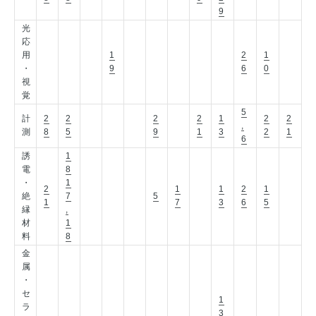
9
光
応
用
1
2
1
・
9
6
0
視
覚
5
計
2
2
2
2
1
2
2
,
測
8
5
9
1
3
2
1
6
誘
1
電
8
・
1
2
1
1
2
1
絶
7
5
1
7
3
6
5
縁
,
材
1
料
8
金
属
・
セ
1
ラ
3