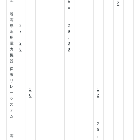
圧
2
2
1
超
電
導
2
2
応
7
9
用
,
,
電
2
3
力
8
0
機
器
保
護
リ
レ
1
1
ー
6
2
シ
ス
テ
ム
2
5
電
,