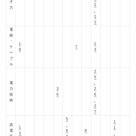
子
2
力
,
1
2
電
線
・
1
1
ケ
7
9
3
ー
ブ
ル
2
5
電
,
力
3
2
技
0
6
術
,
2
7
5
1
高
,
1
1
電
6
8
3
,