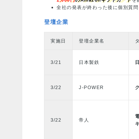
全社の発表が終わった後に個別質問
登壇企業
実施日
登壇企業名
3/21
日本製鉄
3/22
J-POWER
3/22
帝人