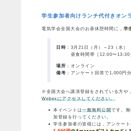
学生参加者向けランチ代付きオン
電気学会全国大会のお昼休憩時間に，
学
日時
：3月21日（月）～23（水）
昼食時間帯［12:00〜13:
場所
：オンライン
備考
：アンケート回答で1,000円
※全国大会へ講演登録をされている方や
Webexにアクセスしてください。
本イベントは
一般無料公開
です。無
加登録を行ってください。
学生参加者の皆様には，アンケート
1,000円
のAmazonギフトカード
を