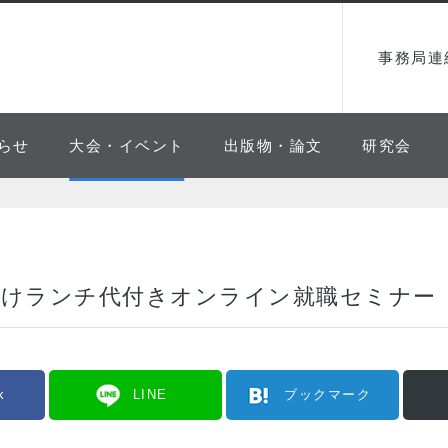
事務局連
らせ
大会・イベント
出版物・論文
研究会
向けランチ代付きオンライン就職セミナー
k
LINE
ブックマーク