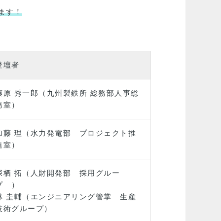
ます！
登壇者
藤原 秀一郎（九州製鉄所 総務部人事総
務室）
加藤 理（水力発電部 プロジェクト推
進室）
深栖 拓（人財開発部 採用グルー
プ ）
林 圭輔（エンジニアリング管掌 生産
技術グループ）