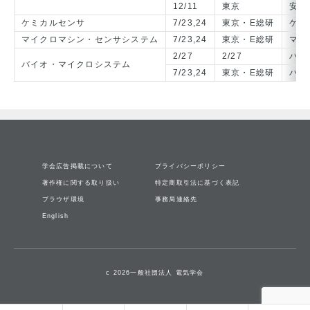
12/11
東京
安全
ケミカルセンサ
7/23,24
東京・E総研
ケミ
マイクロマシン・センサシステム
7/23,24
東京・E総研
マイ
2/27
2/27
バイ
バイオ・マイクロシステム
7/23,24
東京・E総研
バイ
学会広告掲載について
プライバシーポリシー
著作権に関する取り扱い
特定商取引法に基づく表記
ブラウザ環境
事務局連絡先
English
c 2026一般社団法人 電気学会