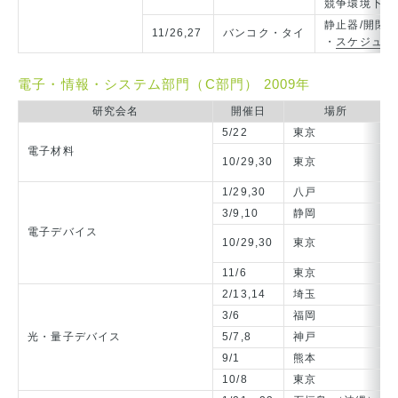
競争環境下の
静止器/開閉保護
11/26,27
バンコク・タイ
・
スケジュー
電子・情報・システム部門（C部門） 2009年
研究会名
開催日
場所
5/22
東京
電子材料
10/29,30
東京
1/29,30
八戸
3/9,10
静岡
電子デバイス
10/29,30
東京
11/6
東京
2/13,14
埼玉
3/6
福岡
光・量子デバイス
5/7,8
神戸
9/1
熊本
10/8
東京