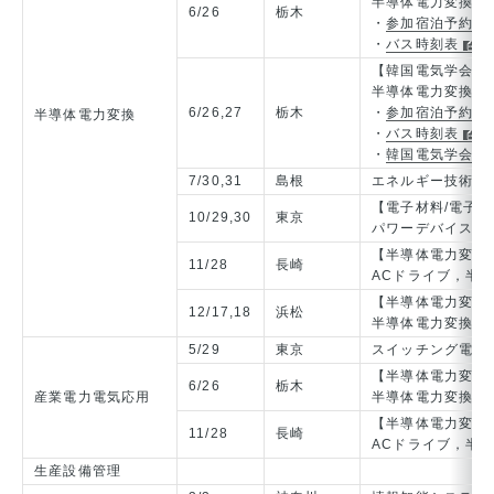
半導体電力変換，
6/26
栃木
・
参加宿泊予約フ
・
バス時刻表
【韓国電気学会と
半導体電力変換一
6/26,27
栃木
・
参加宿泊予約フ
半導体電力変換
・
バス時刻表
・
韓国電気学会側
7/30,31
島根
エネルギー技術お
【電子材料/電子
10/29,30
東京
パワーデバイス及
【半導体電力変換
11/28
長崎
ACドライブ，半
【半導体電力変換
12/17,18
浜松
半導体電力変換一
5/29
東京
スイッチング電源
【半導体電力変換
6/26
栃木
産業電力電気応用
半導体電力変換，
【半導体電力変換
11/28
長崎
ACドライブ，半
生産設備管理