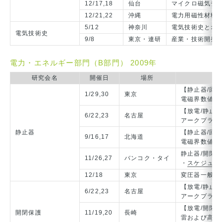
12/17,18
仙台
マイクロ磁気デ
12/21,22
沖縄
電力用磁性材料
5/12
神奈川
電気技術史とオ
電気技術史
9/8
東京・連研
産業・技術開発
電力・エネルギー部門（B部門） 2009年
研究会名
開催日
場所
【静止器/回
1/29,30
東京
電磁界数値計
【放電/静止
6/22,23
名古屋
アークプラズ
静止器
【静止器/回
9/16,17
北海道
電磁界数値計
静止器/開閉保護
11/26,27
バンコク・タイ
・
スケジュー
12/18
東京
変圧器一般
【放電/静止
6/22,23
名古屋
アークプラズ
【放電/開閉
開閉保護
11/19,20
長崎
雷および高電