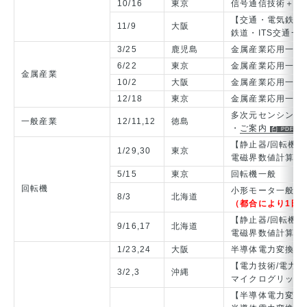
10/16
東京
信号通信技術＋鉄
【交通・電気鉄道/
11/9
大阪
鉄道・ITS交通一
3/25
鹿児島
金属産業応用一般
6/22
東京
金属産業応用一般
金属産業
10/2
大阪
金属産業応用一般
12/18
東京
金属産業応用一般
多次元センシング
一般産業
12/11,12
徳島
・
ご案内
【静止器/回転機
1/29,30
東京
電磁界数値計算技
5/15
東京
回転機一般
回転機
小形モータ一般
8/3
北海道
（都合により1日
【静止器/回転機
9/16,17
北海道
電磁界数値計算技
1/23,24
大阪
半導体電力変換一
【電力技術/電力
3/2,3
沖縄
マイクログリッド
【半導体電力変換