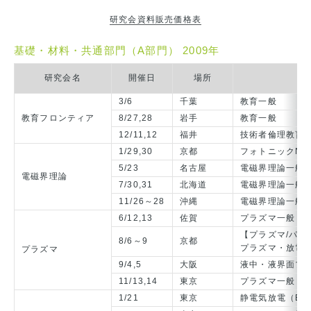
研究会資料販売価格表
基礎・材料・共通部門（A部門） 2009年
研究会名
開催日
場所
3/6
千葉
教育一般
教育フロンティア
8/27,28
岩手
教育一般
12/11,12
福井
技術者倫理教育
1/29,30
京都
フォトニックN
5/23
名古屋
電磁界理論一般
電磁界理論
7/30,31
北海道
電磁界理論一般
11/26～28
沖縄
電磁界理論一般
6/12,13
佐賀
プラズマ一般
【プラズマ/パル
8/6～9
京都
プラズマ・放電
プラズマ
9/4,5
大阪
液中・液界面プラ
11/13,14
東京
プラズマ一般
1/21
東京
静電気放電（ES