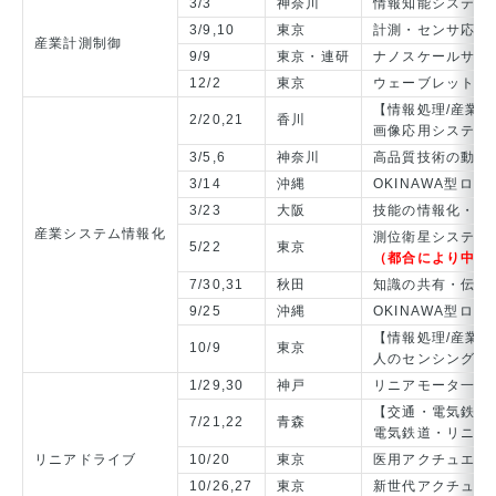
3/3
神奈川
情報知能システム
3/9,10
東京
計測・センサ応用
産業計測制御
9/9
東京・連研
ナノスケールサー
12/2
東京
ウェーブレットと
【情報処理/産業
2/20,21
香川
画像応用システム
3/5,6
神奈川
高品質技術の動向
3/14
沖縄
OKINAWA型ロ
3/23
大阪
技能の情報化・訓
産業システム情報化
測位衛星システム
5/22
東京
（都合により中止
7/30,31
秋田
知識の共有・伝承
9/25
沖縄
OKINAWA型ロ
【情報処理/産業
10/9
東京
人のセンシング・
1/29,30
神戸
リニアモータ一般
【交通・電気鉄道
7/21,22
青森
電気鉄道・リニア
リニアドライブ
10/20
東京
医用アクチュエー
10/26,27
東京
新世代アクチュエ