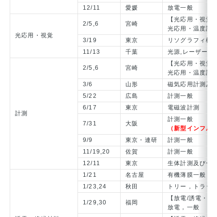
12/11
愛媛
放電一般
【光応用・視覚/
2/5,6
宮崎
光応用・温度計
光応用・視覚
3/19
東京
リソグラフィ極
11/13
千葉
光源,レーザー,
【光応用・視覚/
2/5,6
宮崎
光応用・温度計
3/6
山形
磁気応用計測及
5/22
広島
計測一般
6/17
東京
電磁波計測
計測
計測一般
7/31
大阪
（新型インフル
9/9
東京・連研
計測一般
11/19,20
佐賀
計測一般
12/11
東京
生体計測及び一
1/21
名古屋
有機薄膜一般
1/23,24
秋田
トリー，トラッ
【放電/誘電・絶
1/29,30
福岡
放電，一般