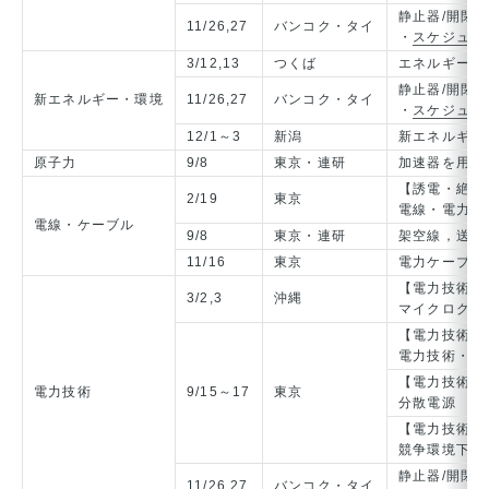
静止器/開閉保護
11/26,27
バンコク・タイ
・
スケジュー
3/12,13
つくば
エネルギー・
静止器/開閉保護
新エネルギー・環境
11/26,27
バンコク・タイ
・
スケジュー
12/1～3
新潟
新エネルギー
原子力
9/8
東京・連研
加速器を用い
【誘電・絶縁
2/19
東京
電線・電力ケ
電線・ケーブル
9/8
東京・連研
架空線，送配
11/16
東京
電力ケーブル
【電力技術/
3/2,3
沖縄
マイクログリ
【電力技術/
電力技術・電
【電力技術/
電力技術
9/15～17
東京
分散電源
【電力技術/
競争環境下の
静止器/開閉保護
11/26,27
バンコク・タイ