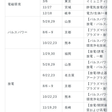
3/6
東京
イミュニティ規
電磁環境
11/27
宮城
静電気放電のEMC
12/18
岐阜
電力/生体/一般
【パルスパワー/
5/28,29
山形
放電・パルスパ
【プラズマ/パル
パルスパワー
8/6～9
京都
プラズマ・放電
【パルスパワー/
10/22,23
熊本
環境浄化技術,放
【放電/誘電・絶
1/29,30
福岡
放電，一般
【パルスパワー/
5/28,29
山形
放電・パルスパ
【放電/静止器/
6/22,23
名古屋
アークプラズマ
放電
【プラズマ/パル
8/6～9
京都
プラズマ・放電
【パルスパワー/
10/22,23
熊本
環境浄化技術,放
【放電/開閉保護
11/19,20
長崎
雷および高電圧