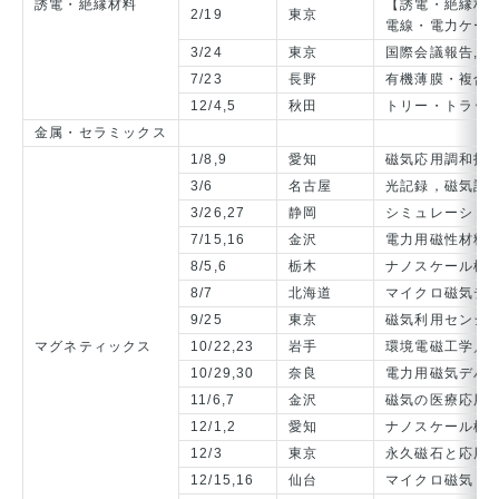
誘電・絶縁材料
【誘電・絶縁材料
2/19
東京
電線・電力ケー
3/24
東京
国際会議報告,学
7/23
長野
有機薄膜・複合
12/4,5
秋田
トリー・トラッ
金属・セラミックス
1/8,9
愛知
磁気応用調和技
3/6
名古屋
光記録，磁気記
3/26,27
静岡
シミュレーショ
7/15,16
金沢
電力用磁性材料
8/5,6
栃木
ナノスケール構造
8/7
北海道
マイクロ磁気デバ
9/25
東京
磁気利用センシ
マグネティックス
10/22,23
岩手
環境電磁工学／
10/29,30
奈良
電力用磁気デバイ
11/6,7
金沢
磁気の医療応用技
12/1,2
愛知
ナノスケール構造
12/3
東京
永久磁石と応用
12/15,16
仙台
マイクロ磁気ド