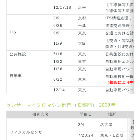
【半導体電力変換
12/17,18
浜松
半導体電力変換一
3/9
京都
ITS情報処理，一
6/26
千葉
道路交通管理・情
ITS
9/9
東京
交通における計測
【交通・電気鉄道/
11/9
大阪
鉄道・ITS交通一
公共施設
5/18
東京
公共施設における
1/22
東京
自動車用エネルギ
1/26
東京
自動車用パワーエ
自動車
自動車技術一般
6/22
東京
（都合により中止
12/14
東京
自動車用パワーエ
センサ・マイクロマシン部門（Ｅ部門） 2009年
研究会名
開催日
場所
【交
2/4
名古屋
鉄道
フィジカルセンサ
7/23,24
東京・E総研
フィ