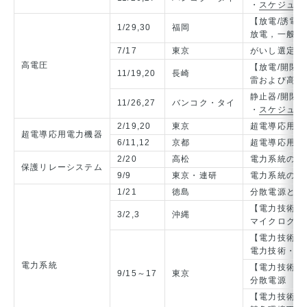
・
スケジュー
【放電/誘電
1/29,30
福岡
放電，一般
7/17
東京
がいし選定の
高電圧
【放電/開閉
11/19,20
長崎
雷および高電
静止器/開閉保護
11/26,27
バンコク・タイ
・
スケジュー
2/19,20
東京
超電導応用な
超電導応用電力機器
6/11,12
京都
超電導応用な
2/20
高松
電力系統の保
保護リレーシステム
9/9
東京・連研
電力系統の保
1/21
徳島
分散電源と電
【電力技術/
3/2,3
沖縄
マイクログリ
【電力技術/
電力技術・電
電力系統
【電力技術/
9/15～17
東京
分散電源
【電力技術/