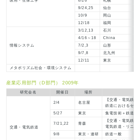
医用・生体工学
6/26
札幌
9/24,25
仙台
10/9
岡山
12/18
福岡
3/12,13
石川
4/16～18
China
情報システム
7/2,3
山形
9/7,8
北九州
12/11
東京
メタボリズム社会・環境システム
産業応用部門（D部門） 2009年
研究会名
開催日
場所
【交通・電気鉄道
2/4
名古屋
鉄道におけるセン
5/27
東京
集電技術＋鉄道一
【交通・電気鉄道
7/21,22
青森
電気鉄道・リニア
交通・電気鉄道
9/8
東京・連研
鉄道一般