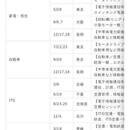
モータドライブ一般 
【電子情報通信学会
5/28
東京
スイッチング電源，
家電・民生
【回転機/リニアドラ
8/6,7
大阪
小形モータ一般・永
【半導体電力変換／
12/17,18
長岡
自動車など移動体お
【モータドライブ/回
7/22,23
東京
自動車用など用途指
【自動車／交通・電
自動車
9/28
東京
鉄道一般，エネルギ
【半導体電力変換／
12/17,18
長岡
自動車など移動体お
【電子情報通信学会
3/9
京都
通信，計測，ITS関
6/19
千葉
交通管理，情報提供シ
ITS
【電子情報通信学会
8/24,25
北海道
交通センシング，通
【ITS/交通・電気
11/4
石川
鉄道、ITS交通一般
【交通・電気鉄道／
3/18
豊橋