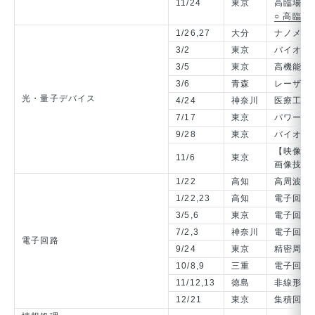
11/24
東京
高臨場感
○ 高臨
1/26,27
大分
ナノメデ
3/2
東京
バイオメ
3/5
東京
高機能光
3/6
青森
レーザプ
光・量子デバイス
4/24
神奈川
医療工学応
7/17
東京
パワー光
9/28
東京
バイオメ
【映像情
11/6
東京
画像技術
1/22
高知
高周波集
1/22,23
高知
電子回路
3/5,6
東京
電子回路
7/2,3
神奈川
電子回路
電子回路
9/24
東京
精密周波
10/8,9
三重
電子回路
11/12,13
徳島
非線形電
12/21
東京
集積回路