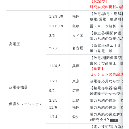
【お詫び】
研究会資料掲載の論文
【放電/誘電・絶縁材料
1/29,30
福岡
放電/誘電・絶縁材料/
2/18,19
島根
雷・サージ解析・高電
【静止器/開閉保護/新
3/6
タイ国
電力系統の新技術/Advance
高電圧
【高電圧/新エネルギ
5/7,8
名古屋
風力発電一般
【放電/開閉保護/高電
雷および高電圧・開閉
11/4,5
兵庫
【重要】
セッションの再編成を
1/21
東京
超電導応用ならびに材
超電導機器
【超電導機器/金属・
9/2
広島
超電導応用ならびに材
2/25
広島
電力系統の保護・監視
保護リレーシステム
11/6
福岡
電力系統の保護・監視
電力系統の需給解析技
1/14
愛知
○研究会HP
【電力技術/電力系統/