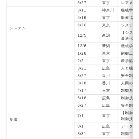
5/27
東京
レアメタ
3/11
神奈川
機械学習
5/16
東京
医療福祉
6/20
東京
システム
システム
【システ
12/5
新潟
最適化手
12/6
新潟
機械学習
1/28
東京
制御工学
2/2
東京
産学協同
3/21
広島
人と機械
3/27
香川
安全制御
3/28
香川
人間の技
4/17
三重
制御系設
5/16
広島
制御技術
6/27
広島
安全制御
【制御/
7/1
東京
制御技術
制御
8/1
広島
データに
8/31
東京
制御工学