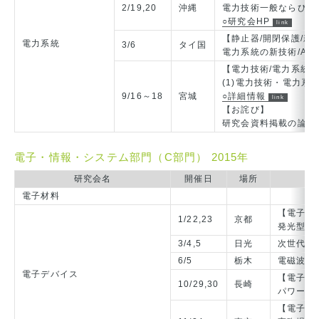
2/19,20
沖縄
電力技術一般ならびに
○研究会HP
【静止器/開閉保護/新
電力系統
3/6
タイ国
電力系統の新技術/Advance
【電力技術/電力系統
(1)電力技術・電力系
9/16～18
宮城
○詳細情報
【お詫び】
研究会資料掲載の論文
電子・情報・システム部門（C部門） 2015年
研究会名
開催日
場所
電子材料
【電子情
1/22,23
京都
発光型／
3/4,5
日光
次世代化
6/5
栃木
電磁波応
電子デバイス
【電子デ
10/29,30
長崎
パワーデ
【電子情