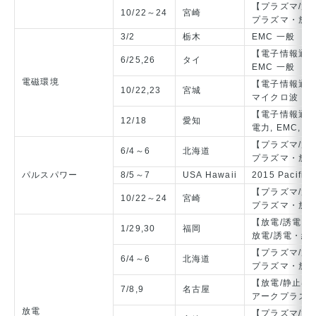
【プラズマ/放
10/22～24
宮崎
プラズマ・放
3/2
栃木
EMC 一般
【電子情報通
6/25,26
タイ
EMC 一般
電磁環境
【電子情報通
10/22,23
宮城
マイクロ波，電
【電子情報通
12/18
愛知
電力, EMC, 
【プラズマ/放
6/4～6
北海道
プラズマ・放
パルスパワー
8/5～7
USA Hawaii
2015 Pacific
【プラズマ/放
10/22～24
宮崎
プラズマ・放
【放電/誘電・
1/29,30
福岡
放電/誘電・絶
【プラズマ/放
6/4～6
北海道
プラズマ・放
【放電/静止器
7/8,9
名古屋
アークプラズ
放電
【プラズマ/放