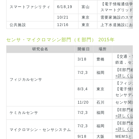
【電子情報通信学会
スマートファシリティ
6/18,19
富山
スマートグリッド，
10/21
東京
需要家施設のスマー
公共施設
12/16
東京
上下水道施設におけ
センサ・マイクロマシン部門（Ｅ部門） 2015年
研究会名
開催日
場所
【交通・電
3/18
豊橋
鉄道，セン
【E部門総
7/2,3
福岡
○詳しくは
フィジカルセンサ
【フィジカ
8/3,4
東京
【電子情報
センサデバイ
11/20
石川
センサ関連
【E部門総
ケミカルセンサ
7/2,3
福岡
○詳しくは
【E部門総
7/2,3
福岡
○詳しくは
マイクロマシン・センサシステム
9/18
大阪
MEMSとス