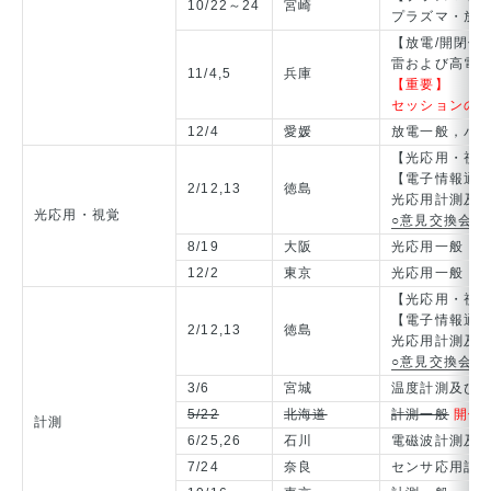
10/22～24
宮崎
プラズマ・放
【放電/開閉保
雷および高電
11/4,5
兵庫
【重要】
セッションの
12/4
愛媛
放電一般，バ
【光応用・視覚
【電子情報通
2/12,13
徳島
光応用計測及
光応用・視覚
○意見交換会の
8/19
大阪
光応用一般
12/2
東京
光応用一般
【光応用・視覚
【電子情報通
2/12,13
徳島
光応用計測及
○意見交換会の
3/6
宮城
温度計測及び
5/22
北海道
計測一般
開催
計測
6/25,26
石川
電磁波計測及
7/24
奈良
センサ応用計