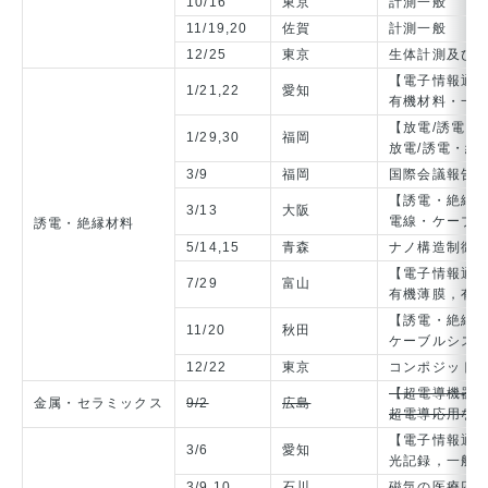
10/16
東京
計測一般
11/19,20
佐賀
計測一般
12/25
東京
生体計測及び
【電子情報通
1/21,22
愛知
有機材料・一
【放電/誘電・
1/29,30
福岡
放電/誘電・絶
3/9
福岡
国際会議報告
【誘電・絶縁材
3/13
大阪
電線・ケーブ
誘電・絶縁材料
5/14,15
青森
ナノ構造制御
【電子情報通
7/29
富山
有機薄膜，有
【誘電・絶縁材
11/20
秋田
ケーブルシステ
12/22
東京
コンポジット
【超電導機器/
金属・セラミックス
9/2
広島
超電導応用な
【電子情報通
3/6
愛知
光記録，一般
3/9,10
石川
磁気の医療応