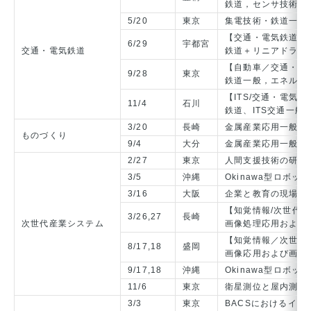
鉄道，センサ技術一
5/20
東京
集電技術・鉄道一般
【交通・電気鉄道/
6/29
宇都宮
交通・電気鉄道
鉄道＋リニアドライ
【自動車／交通・電
9/28
東京
鉄道一般，エネルギ
【ITS/交通・電気
11/4
石川
鉄道、ITS交通一般
3/20
長崎
金属産業応用一般
ものづくり
9/4
大分
金属産業応用一般
2/27
東京
人間支援技術の研究
3/5
沖縄
Okinawa型ロボ
3/16
大阪
企業と教育の現場に
【知覚情報/次世代
3/26,27
長崎
次世代産業システム
画像処理応用および
【知覚情報／次世代
8/17,18
盛岡
画像応用および画像
9/17,18
沖縄
Okinawa型ロボ
11/6
東京
衛星測位と屋内測位
3/3
東京
BACSにおけるイ