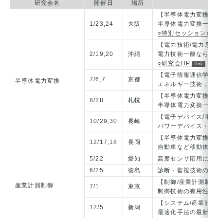
研究会名
開催日
場所
【半導体電力変換／
1/23,24
大阪
半導体電力変換一般
○特別セッションの
【電力技術/電力系統
2/19,20
沖縄
電力技術一般ならび
○研究会HP
【電子情報通信学会
7/6,7
京都
半導体電力変換
エネルギー技術，ワ
【半導体電力変換／
8/28
札幌
半導体電力変換一般
【電子デバイス/半
10/29,30
長崎
パワーデバイス・パ
【半導体電力変換／
12/17,18
長岡
自動車など移動体お
5/22
愛知
高度センサ応用によ
6/25
徳島
診断・監視技術の共
【制御/産業計測制
産業計測制御
7/1
東京
制御技術の有用性・
【システム/産業計
12/5
新潟
最適化手法の最新動