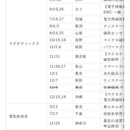
【電子情報通
6/25,26
タイ
EMC 一般
7/16,17
茨城
電力用磁性材
8/4,5
新潟
ナノスケール
9/24,25
山形
磁気センサ,高
10/15,16
長野
マイクロ磁気
マグネティックス
11/5,6
秋田
パワーマグネ
【マグネティ
11/21
鹿児島
磁性材料，モ
11/26,27
富山
スマートデバ
12/1
東京
永久磁石と応
12/7
秋田
ナノスケール
12/8
東京
生体磁気
中止
【マグネティ
12/15,16
沖縄
電力用磁性材
3/12
東京
新エネルギー
7/17
千葉
技術史研究と
電気技術史
最近の送変電
11/25
神奈川
申込締切 11