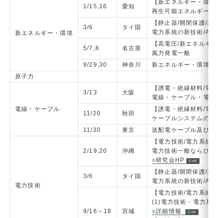
【新エネルギー・環境
1/15,16
愛知
再生可能エネルギーの
【静止器/開閉保護/新
3/6
タイ国
電力系統の新技術/Advance
新エネルギー・環境
【高電圧/新エネルギ
5/7,8
名古屋
風力発電一般
9/29,30
神奈川
新エネルギー・環境関
原子力
【誘電・絶縁材料/電
3/13
大阪
電線・ケーブル・電力
電線・ケーブル
【誘電・絶縁材料/電
11/20
秋田
ケーブルシステムの絶縁
11/30
東京
送配電ケーブル及び接
【電力技術/電力系統/
2/19,20
沖縄
電力技術一般ならびに
○研究会HP
【静止器/開閉保護/新
3/6
タイ国
電力系統の新技術/Advance
電力技術
【電力技術/電力系統
(1)電力技術・電力系
9/16～18
宮城
○詳細情報