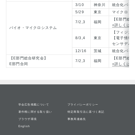
3/10
神奈川
統合化バイ
5/29
東京
マイクロ・
【E部門総
7/2,3
福岡
○詳しくは
バイオ・マイクロシステム
【フィジカ
8/3,4
東京
【電子情報
センサデバイ
12/16
茨城
統合化バイ
【E部門総合研究会】
【E部門総
7/2,3
福岡
E部門合同
○詳しくは
学会広告掲載について
プライバシーポリシー
著作権に関する取り扱い
特定商取引法に基づく表記
ブラウザ環境
事務局連絡先
English