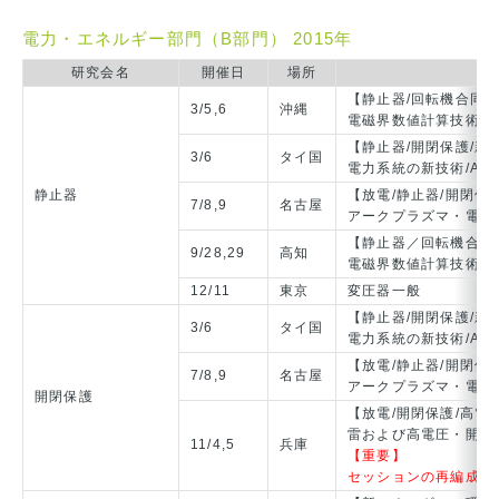
電力・エネルギー部門（B部門） 2015年
研究会名
開催日
場所
【静止器/回転機合同
3/5,6
沖縄
電磁界数値計算技術と
【静止器/開閉保護/新
3/6
タイ国
電力系統の新技術/Advance
静止器
【放電/静止器/開閉保
7/8,9
名古屋
アークプラズマ・電気
【静止器／回転機合同
9/28,29
高知
電磁界数値計算技術と
12/11
東京
変圧器一般
【静止器/開閉保護/新
3/6
タイ国
電力系統の新技術/Advance
【放電/静止器/開閉保
7/8,9
名古屋
アークプラズマ・電気
開閉保護
【放電/開閉保護/高電
雷および高電圧・開閉
11/4,5
兵庫
【重要】
セッションの再編成を