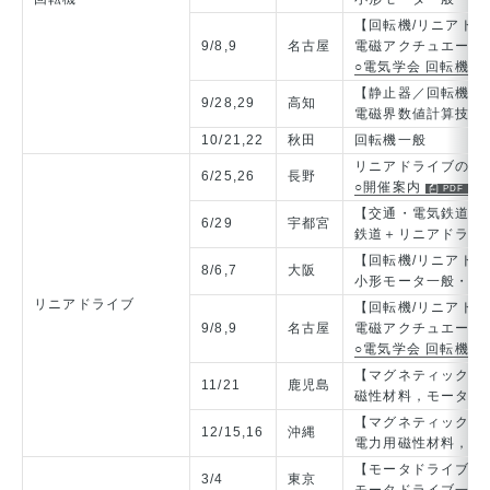
【回転機/リニアド
9/8,9
名古屋
電磁アクチュエータ
○電気学会 回転機 リ
【静止器／回転機合
9/28,29
高知
電磁界数値計算技術
10/21,22
秋田
回転機一般
リニアドライブの応
6/25,26
長野
○開催案内
【交通・電気鉄道/
6/29
宇都宮
鉄道＋リニアドライ
【回転機/リニアドラ
8/6,7
大阪
小形モータ一般・永
リニアドライブ
【回転機/リニアド
9/8,9
名古屋
電磁アクチュエータ
○電気学会 回転機 リ
【マグネティックス
11/21
鹿児島
磁性材料，モータド
【マグネティックス
12/15,16
沖縄
電力用磁性材料，電
【モータドライブ/
3/4
東京