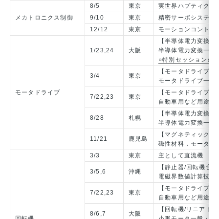
8/5
東京
実世界ハプティクス
メカトロニクス制御
9/10
東京
精密サーボシステム
12/12
東京
モーションコントロ
【半導体電力変換／
1/23,24
大阪
半導体電力変換一般
○特別セッションの
【モータドライブ/
3/4
東京
モータドライブ一般 
モータドライブ
【モータドライブ/回
7/22,23
東京
自動車用など用途指
【半導体電力変換／
8/28
札幌
半導体電力変換一般
【マグネティックス
11/21
鹿児島
磁性材料，モータド
3/3
東京
主として直流機
【静止器/回転機合同
3/5,6
沖縄
電磁界数値計算技術
【モータドライブ/回
7/22,23
東京
自動車用など用途指
【回転機/リニアドラ
8/6,7
大阪
回転機
小形モータ一般・永