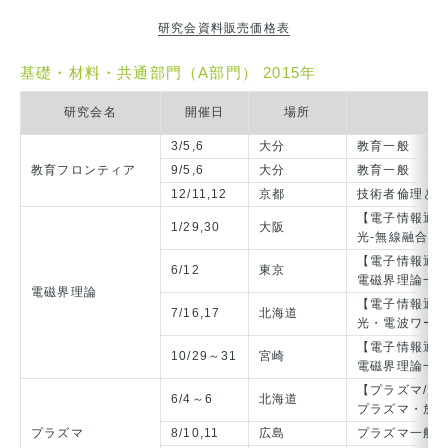
研究会資料販売価格表
基礎・材料・共通部門（A部門） 2015年
研究会名
開催日
場所
3/5,6
大分
教育一般
教育フロンティア
9/5,6
大分
教育一般
12/11,12
京都
技術者倫理と
【電子情報通
1/29,30
大阪
光-無線融合N
【電子情報通
6/12
東京
電磁界理論一
電磁界理論
【電子情報通
7/16,17
北海道
光・電波ワー
【電子情報通
10/29～31
宮崎
電磁界理論一
【プラズマ/放
6/4～6
北海道
プラズマ・放
プラズマ
8/10,11
広島
プラズマ一般