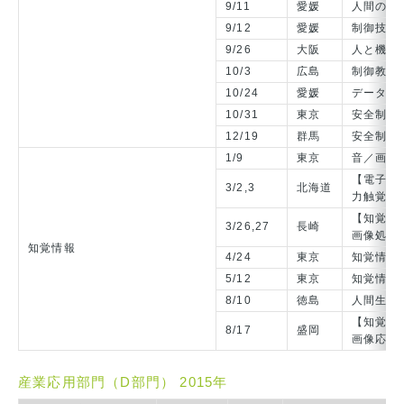
9/11
愛媛
人間の技
9/12
愛媛
制御技術
9/26
大阪
人と機械
10/3
広島
制御教育
10/24
愛媛
データに
10/31
東京
安全制御
12/19
群馬
安全制御
1/9
東京
音／画像
【電子情
3/2,3
北海道
力触覚提
【知覚情
3/26,27
長崎
画像処理
知覚情報
4/24
東京
知覚情報
5/12
東京
知覚情報
8/10
徳島
人間生活
【知覚情
8/17
盛岡
画像応用
産業応用部門（D部門） 2015年