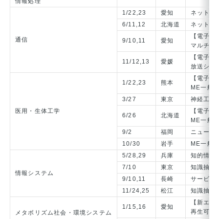
情報処理
1/22,23
愛知
ネットワ
6/11,12
北海道
ネットワ
【電子情
通信
9/10,11
愛知
マルチメ
【電子情
11/12,13
愛媛
放送シス
【電子情
1/22,23
熊本
ME一般
3/27
東京
神経工学
医用・生体工学
【電子情
6/26
北海道
ME一般
9/2
福岡
ニューロ
10/30
岩手
ME一般
5/28,29
兵庫
知的情報
7/10
東京
知識抽出
情報システム
9/10,11
長崎
サービス
11/24,25
松江
知識抽出
【新エネ
1/15,16
愛知
再生可能
メタボリズム社会・環境システム