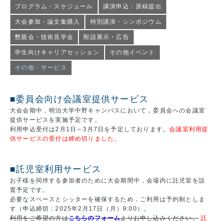
プログラム・スケジュール
講演申込・原稿提出
大会参加・論文集購入
特別講演・シンポジウム
懇親会・技術見学会
附設展示・広告
学生向けキャリアセッション
その他イベント
その他・サービス
■委員会向け会議室提供サービス
大会会期中，明治大学中野キャンパスにおいて，委員会への会議室
提供サービスを実施予定です。
利用申込受付は2月1日～3月7日を予定しております。
会議室利用提
供サービスの受付は締め切りました。
■託児室利用サービス
お子様を同伴する参加者のために大会期間中，会場内に託児室を設
置予定です。
必要なスペースとシッターを確保するため，ご利用は予約制としま
す（申込締切：2025年2月17日（月）9:00）。
利用をご希望の方は
こちらのフォーム
よりお申し込みください。
託