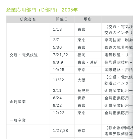
産業応用部門（D部門） 2005年
研究会名
開催日
場所
【交通・電気鉄道/
1/13
東京
交通のインテリジ
2/7
東京
車両技術・制御技
5/30
東京
鉄道の境界領域＋
交通・電気鉄道
7/21,22
福岡
電気鉄道・リニア
9/8,9
東京・連研
信号通信技術＋鉄
10/25
東京
国際規格・用語整
【交通・電気鉄道/
11/22
大阪
鉄道とインターネ
3/11
鹿児島
金属産業応用一般
6/24
青森
金属産業応用一般
金属産業
9/22
東京
金属産業応用一般
12/22
東京
金属産業応用一般
一般産業
【静止器/回転機
1/27,28
東京
電磁界数値計算技