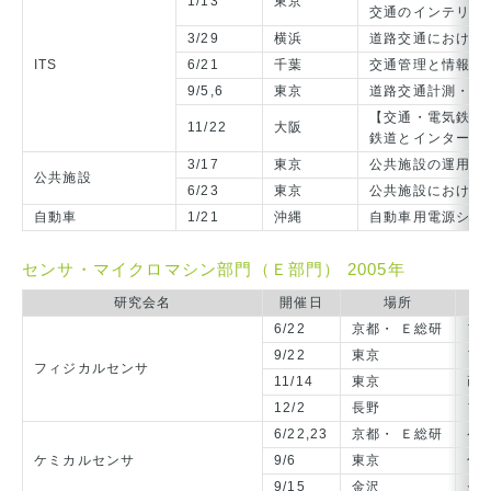
1/13
東京
交通のインテリジ
3/29
横浜
道路交通における
ITS
6/21
千葉
交通管理と情報シ
9/5,6
東京
道路交通計測・一
【交通・電気鉄道/
11/22
大阪
鉄道とインターネ
3/17
東京
公共施設の運用形
公共施設
6/23
東京
公共施設における
自動車
1/21
沖縄
自動車用電源シス
センサ・マイクロマシン部門（Ｅ部門） 2005年
研究会名
開催日
場所
6/22
京都・ Ｅ総研
フ
9/22
東京
フ
フィジカルセンサ
11/14
東京
画
12/2
長野
フ
6/22,23
京都・ Ｅ総研
ケ
ケミカルセンサ
9/6
東京
化
9/15
金沢
セ