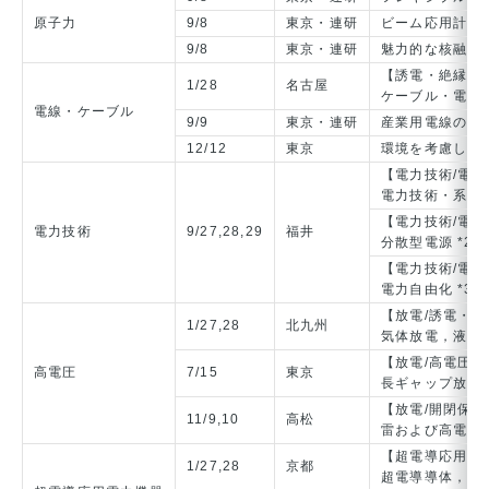
原子力
9/8
東京・連研
ビーム応用計測
9/8
東京・連研
魅力的な核融合
【誘電・絶縁材
1/28
名古屋
ケーブル・電気
電線・ケーブル
9/9
東京・連研
産業用電線の技
12/12
東京
環境を考慮した
【電力技術/電
電力技術・系統技
【電力技術/電
電力技術
9/27,28,29
福井
分散型電源 *2
【電力技術/電
電力自由化 *3
【放電/誘電・絶
1/27,28
北九州
気体放電，液体
【放電/高電圧合
高電圧
7/15
東京
長ギャップ放電
【放電/開閉保護
11/9,10
高松
雷および高電圧
【超電導応用電
1/27,28
京都
超電導導体，バ