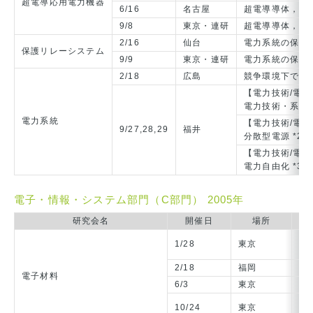
超電導応用電力機器
6/16
名古屋
超電導導体，バ
9/8
東京・連研
超電導導体，バ
2/16
仙台
電力系統の保護
保護リレーシステム
9/9
東京・連研
電力系統の保護
2/18
広島
競争環境下での
【電力技術/電
電力技術・系統技
電力系統
【電力技術/電
9/27,28,29
福井
分散型電源 *2
【電力技術/電
電力自由化 *3
電子・情報・システム部門（C部門） 2005年
研究会名
開催日
場所
【
1/28
東京
有
2/18
福岡
カ
電子材料
6/3
東京
誘
【
10/24
東京