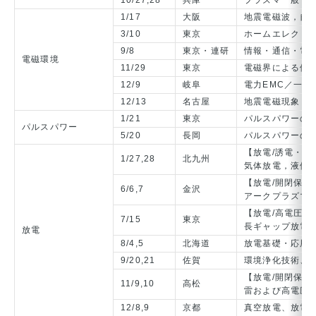
10/27,28
兵庫
プラズマ一般
1/17
大阪
地震電磁波，自然
3/10
東京
ホームエレクトロ
9/8
東京・連研
情報・通信・電
電磁環境
11/29
東京
電磁界による体
12/9
岐阜
電力EMC／一般
12/13
名古屋
地震電磁現象，
1/21
東京
パルスパワーの
パルスパワー
5/20
長岡
パルスパワーの
【放電/誘電・絶
1/27,28
北九州
気体放電，液体
【放電/開閉保護
6/6,7
金沢
アークプラズマ
【放電/高電圧合
7/15
東京
長ギャップ放電
放電
8/4,5
北海道
放電基礎・応用
9/20,21
佐賀
環境浄化技術、
【放電/開閉保護
11/9,10
高松
雷および高電圧
12/8,9
京都
真空放電、放電