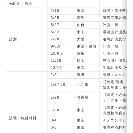
光応用・視覚
2/18
東京
時間・周波数計
3/25
広島
磁気応用計測お
5/27
仙台
計測一般
6/22
東京
電磁波計測及び
計測
7/28
大阪
遠隔計測及び一
9/8,9
東京・連研
計測一般
10/6,7
佐賀
計測一般
11/18
松山
光応用計測及び
12/16
東京
生体計測及び一
1/21
豊田
有機エレクトロ
【放電/誘電・絶
1/27,28
北九州
気体放電，液体
【誘電・絶縁材料
1/28
名古屋
ケーブル・電気
【誘電・絶縁材料
1/28
東京
有機超薄膜と有
誘電・絶縁材料
3/4
東京
ナノコンポジッ
6/3
東京
環境対応材料