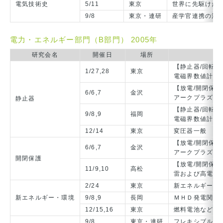
電気技術史
5/11
東京
世界に先駆けた
9/8
東京・連研
産学官連携の流
電力・エネルギー部門（B部門） 2005年
研究会名
開催日
場所
【静止器/回転
1/27,28
東京
電磁界数値計算
【放電/開閉保護
6/6,7
金沢
アークプラズマ
静止器
【静止器/回転
9/8,9
福岡
電磁界数値計算
12/14
東京
変圧器一般
【放電/開閉保護
6/6,7
金沢
アークプラズマ
開閉保護
【放電/開閉保護
11/9,10
高松
雷および高電圧
2/24
東京
新エネルギー・
新エネルギー・環境
9/8,9
長岡
ＭＨＤ発電関連
12/15,16
東京
燃料電池など新
9/8
東京・連研
フレキシブル保