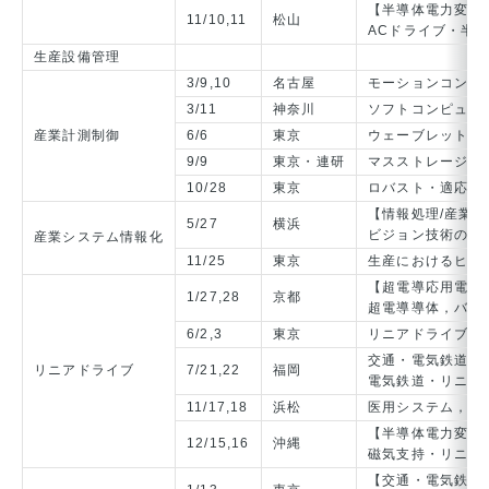
【半導体電力変換
11/10,11
松山
ACドライブ・半
生産設備管理
3/9,10
名古屋
モーションコント
3/11
神奈川
ソフトコンピュー
産業計測制御
6/6
東京
ウェーブレットの
9/9
東京・連研
マスストレージシ
10/28
東京
ロバスト・適応学
【情報処理/産業
5/27
横浜
ビジョン技術の特
産業システム情報化
11/25
東京
生産におけるヒュ
【超電導応用電力
1/27,28
京都
超電導導体，バル
6/2,3
東京
リニアドライブ一
交通・電気鉄道/
リニアドライブ
7/21,22
福岡
電気鉄道・リニア
11/17,18
浜松
医用システム，多
【半導体電力変換
12/15,16
沖縄
磁気支持・リニア
【交通・電気鉄道/