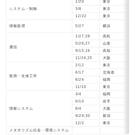
1/20
東京
シ
システム・制御
3/8
東京
シ
12/22
東京
シ
【
情報処理
5/27
横浜
ビ
1/27,28
高松
ネ
5/26,27
山形
ネ
通信
9/15,16
高知
マ
11/24,25
大阪
ア
2/12
東京
生
6/17
北海道
Ｍ
医用・生体工学
6/24
福岡
ニ
11/10
東京
医
3/4
福岡
情
6/10
岩手
情
情報システム
8/4
大阪
企
9/29,30
新潟
情
12/2
東京
情
メタボリズム社会・環境システム