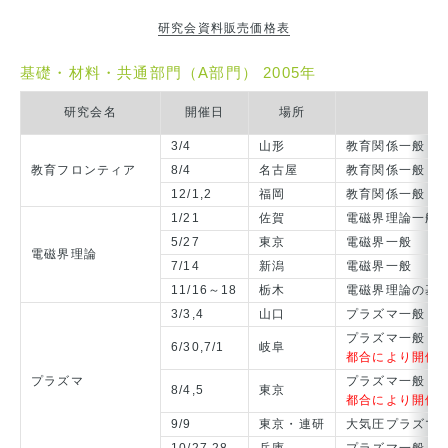
研究会資料販売価格表
基礎・材料・共通部門（A部門） 2005年
研究会名
開催日
場所
3/4
山形
教育関係一般
教育フロンティア
8/4
名古屋
教育関係一般
12/1,2
福岡
教育関係一般
1/21
佐賀
電磁界理論一般
5/27
東京
電磁界一般
電磁界理論
7/14
新潟
電磁界一般
11/16～18
栃木
電磁界理論の基
3/3,4
山口
プラズマ一般
プラズマ一般
6/30,7/1
岐阜
都合により開催日
プラズマ
プラズマ一般
8/4,5
東京
都合により開催日
9/9
東京・連研
大気圧プラズマ