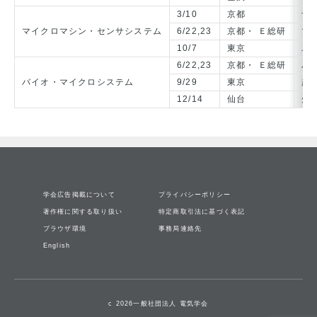
3/10
京都
ナ
マイクロマシン・センサシステム
6/22,23
京都・ Ｅ総研
マ
10/7
東京
ユ
6/22,23
京都・ Ｅ総研
バ
バイオ・マイクロシステム
9/29
東京
超
12/14
仙台
先
学会広告掲載について
プライバシーポリシー
著作権に関する取り扱い
特定商取引法に基づく表記
ブラウザ環境
事務局連絡先
English
c 2026一般社団法人 電気学会