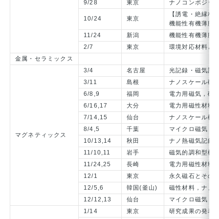
9/28
東京
ナノコンポジッ
【誘電・絶縁材料
10/24
東京
機能性有機薄膜
11/24
新潟
機能性有機薄膜
2/7
東京
環境対応材料と
金属・セラミックス
3/4
名古屋
光記録・磁気記
3/11
島根
ナノスケール磁
6/8,9
福岡
電力用磁気，磁
6/16,17
大分
電力用磁性材料
7/14,15
仙台
ナノスケール構
8/4,5
千葉
マイクロ磁気ド
マグネティックス
10/13,14
秋田
ナノ熱磁気記録
11/10,11
岩手
磁気的調和型機
11/24,25
長崎
電力用磁性材料
12/1
東京
永久磁石とその
12/5,6
韓国(釜山)
磁性材料，ナノ
12/12,13
仙台
マイクロ磁気ド
1/14
東京
研究成果の発表と