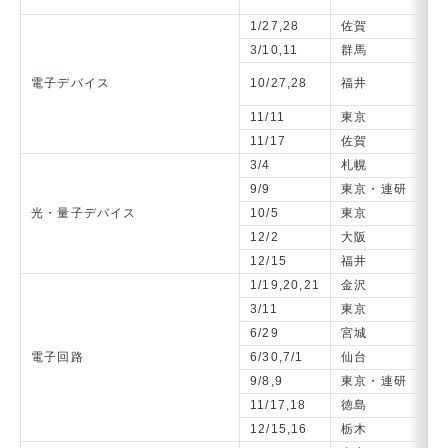
機
1/27,28
佐賀
デ
3/10,11
群馬
超
【
電子デバイス
10/27,28
福井
パ
11/11
東京
高
11/17
佐賀
ミ
3/4
札幌
レ
9/9
東京・連研
量
光・量子デバイス
10/5
東京
画
12/2
大阪
パ
12/15
福井
先
1/19,20,21
金沢
電
3/11
東京
電
6/29
宮城
ア
電子回路
6/30,7/1
仙台
電
9/8,9
東京・連研
精
11/17,18
徳島
電
12/15,16
栃木
高