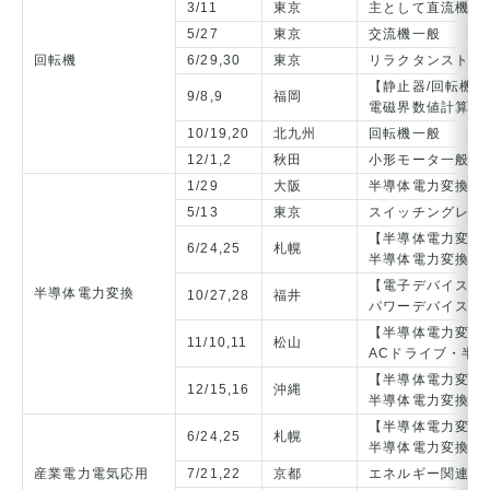
3/11
東京
主として直流機
5/27
東京
交流機一般
回転機
6/29,30
東京
リラクタンストル
【静止器/回転機
9/8,9
福岡
電磁界数値計算技
10/19,20
北九州
回転機一般
12/1,2
秋田
小形モータ一般，
1/29
大阪
半導体電力変換一
5/13
東京
スイッチングレギ
【半導体電力変換
6/24,25
札幌
半導体電力変換一
【電子デバイス／
半導体電力変換
10/27,28
福井
パワーデバイス及
【半導体電力変換
11/10,11
松山
ACドライブ・半
【半導体電力変換
12/15,16
沖縄
半導体電力変換一
【半導体電力変換
6/24,25
札幌
半導体電力変換一
産業電力電気応用
7/21,22
京都
エネルギー関連