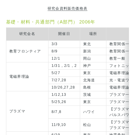
研究会資料販売価格表
基礎・材料・共通部門（A部門） 2006年
研究会名
開催日
場所
3/3
東北
教育関係一般
教育フロンティア
8/9
新潟
教育関係一般
12/1
岡山
教育一般
1/31，2/1，2
神戸
フォトニック
5/27
東京
電磁界理論一
電磁界理論
7/27,28
北海道
光・電波ワー
10/26,27,28
島根
電磁界理論一
1/12,13
茨城
プラズマ一般
5/25,26
東京
プラズマ一般
【プラズマ/
プラズマ
8/7,8
ハワイ
パルスパワー
【プラズマ/
11/9,10
松山
プラズマ一般