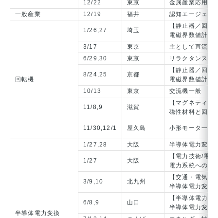
12/22
東京
金属産業応用一
一般産業
12/19
福井
認知エージェン
【静止器／回転
1/26,27
埼玉
電磁界数値計算
3/17
東京
主として直流機
6/29,30
東京
リラクタンスト
【静止器／回転
8/24,25
京都
回転機
電磁界数値計算
10/13
東京
交流機一般
【マグネティッ
11/8,9
滋賀
磁性材料と回転
11/30,12/1
屋久島
小形モータ一般
1/27,28
大阪
半導体電力変換
【電力技術/電力
1/27
大阪
電力系統へのパ
【交通・電気鉄
3/9,10
北九州
半導体電力変換
【半導体電力変
6/8,9
山口
半導体電力変換
半導体電力変換