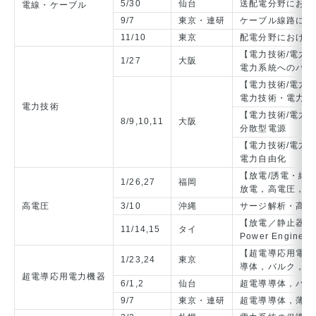
5/30
仙台
送配電分野におけ
電線・ケーブル
9/7
東京・連研
ケーブル線路にお
11/10
東京
配電分野における
【電力技術/電力
1/27
大阪
電力系統へのパワ
【電力技術/電力
電力技術・電力系
電力技術
【電力技術/電力
8/9,10,11
大阪
分散型電源
【電力技術/電力
電力自由化
【放電/誘電・絶
1/26,27
福岡
放電，高電圧，誘
高電圧
3/10
沖縄
サージ解析・高電
【放電／静止器／
11/14,15
タイ
Power Engineeri
【超電導応用電力
1/23,24
東京
導体，バルク，薄
超電導応用電力機器
6/1,2
仙台
超電導導体，バル
9/7
東京・連研
超電導導体，薄膜