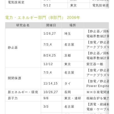
電気技術史
5/12
東京
電気技術史（
電力・エネルギー部門（B部門） 2006年
研究会名
開催日
場所
【静止器／回転機
1/26,27
埼玉
電磁界数値計算技
【放電／静止器／
7/3,4
名古屋
アークプラズマ，
静止器
【静止器／回転機
8/24,25
京都
電磁界数値計算技
12/12
東京
変圧器一般
【放電／静止器／
7/3,4
名古屋
アークプラズマ，
開閉保護
【放電／静止器／
11/14,15
タイ
Power Engineeri
新エネルギー・環境
10/26,27
長岡
ＭＨＤ発電関連
原子力
9/8
東京・連研
核融合炉を魅力的
【誘電・絶縁材料
3/3
名古屋
電線・ケーブル・