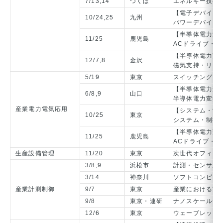
7/13,14
つくば
エネルギー技術
【電子デバイス
10/24,25
九州
パワーデバイス
【半導体電力変
11/25
鹿児島
ACドライブ・
【半導体電力変
12/7,8
金沢
磁気支持・リニ
5/19
東京
スイッチング電
【半導体電力変
6/8,9
山口
半導体電力変換
産業電力電気応用
【システム・制
10/25
東京
システム・制御
【半導体電力変
11/25
鹿児島
ACドライブ・
生産設備管理
11/20
東京
次世代オフィス
3/8,9
浜松市
計測・センサ応
3/14
神奈川
ソフトコンピュ
産業計測制御
9/7
東京
産業における実用
9/8
東京・連研
ナノスケールサ
12/6
東京
ウェーブレット