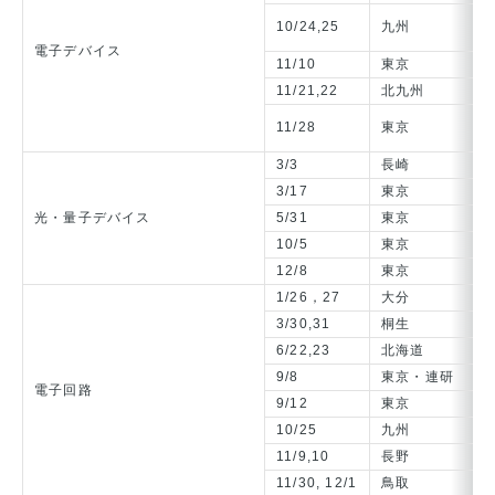
【
10/24,25
九州
パ
電子デバイス
11/10
東京
高
11/21,22
北九州
ミ
【
11/28
東京
「
3/3
長崎
レ
3/17
東京
高
光・量子デバイス
5/31
東京
フ
10/5
東京
画
12/8
東京
パ
1/26，27
大分
電
3/30,31
桐生
電
6/22,23
北海道
電
9/8
東京・連研
精
電子回路
9/12
東京
信
10/25
九州
電
11/9,10
長野
電
11/30, 12/1
鳥取
電