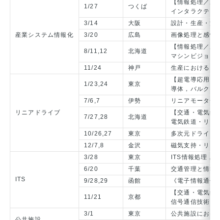
【情報処理／産
1/27
つくば
インタラクティ
3/14
大阪
設計・生産・流
産業システム情報化
3/20
広島
画像処理と感性
【情報処理／産
8/11,12
北海道
マシンビジョン
11/24
神戸
生産におけるヒ
【超電導応用電
1/23,24
東京
導体，バルク，
7/6,7
伊勢
リニアモータ一
リニアドライブ
【交通・電気鉄
7/27,28
北海道
電気鉄道・リニ
10/26,27
東京
多次元ドライブ
12/7,8
金沢
磁気支持・リニ
3/28
東京
ITS情報処理，
6/20
千葉
交通管理と情報
ITS
9/28,29
函館
《電子情報通信
【交通・電気鉄道
11/21
京都
信号通信技術＋
3/1
東京
公共施設におけ
公共施設