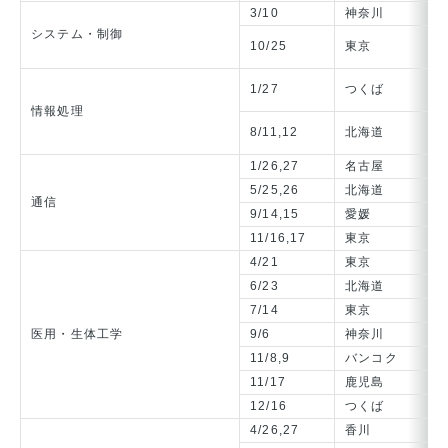
3/10
神奈川
シ
システム・制御
【
10/25
東京
シ
【
1/27
つくば
イ
情報処理
【
8/11,12
北海道
マ
1/26,27
名古屋
ネ
5/25,26
北海道
ネ
通信
9/14,15
愛媛
オ
11/16,17
東京
ア
4/21
東京
神
6/23
北海道
医
7/14
東京
人
医用・生体工学
9/6
神奈川
医
11/8,9
バンコク
Bi
11/17
鹿児島
ニ
12/16
つくば
超
4/26,27
香川
情