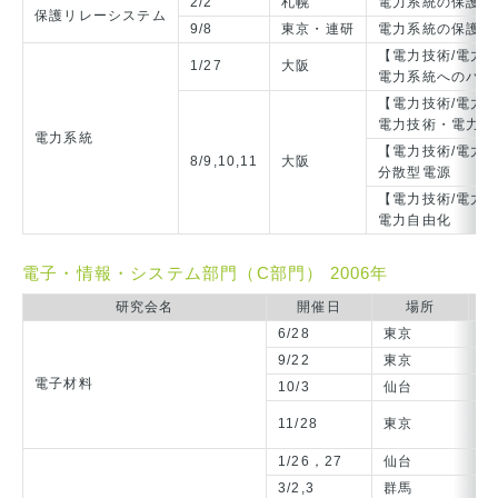
2/2
札幌
電力系統の保護・
保護リレーシステム
9/8
東京・連研
電力系統の保護・
【電力技術/電力
1/27
大阪
電力系統へのパワ
【電力技術/電力
電力技術・電力系
電力系統
【電力技術/電力
8/9,10,11
大阪
分散型電源
【電力技術/電力
電力自由化
電子・情報・システム部門（C部門） 2006年
研究会名
開催日
場所
6/28
東京
誘
9/22
東京
カ
電子材料
10/3
仙台
「
【
11/28
東京
「
1/26，27
仙台
デ
3/2,3
群馬
超