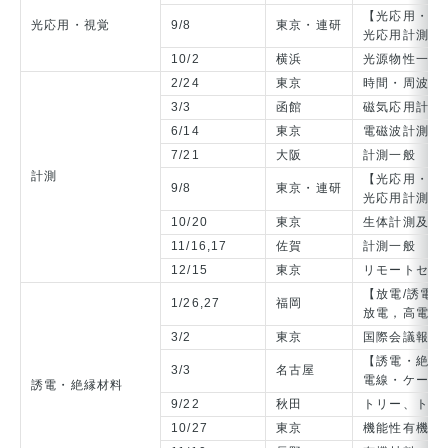
【光応用・視
光応用・視覚
9/8
東京・連研
光応用計測
10/2
横浜
光源物性一般
2/24
東京
時間・周波数
3/3
函館
磁気応用計測
6/14
東京
電磁波計測
7/21
大阪
計測一般
計測
【光応用・視
9/8
東京・連研
光応用計測
10/20
東京
生体計測及び
11/16,17
佐賀
計測一般
12/15
東京
リモートセン
【放電/誘電
1/26,27
福岡
放電，高電圧
3/2
東京
国際会議報告
【誘電・絶縁
3/3
名古屋
電線・ケーブ
誘電・絶縁材料
9/22
秋田
トリー、トラ
10/27
東京
機能性有機薄