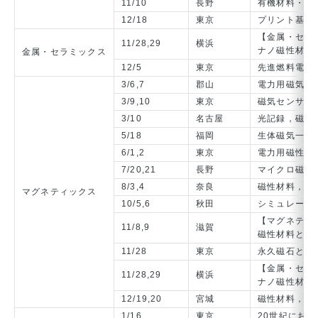
11/10
長野
有機材料・一
12/18
東京
プリント基板
【金属・セラ
11/28,29
横浜
ナノ磁性材料
金属・セラミックス
12/5
東京
先進燃料電池
3/6,7
郡山
電力用磁気お
3/9,10
東京
磁気センサ・
3/10
名古屋
光記録，磁気
5/18
福岡
生体磁気一般
6/1,2
東京
電力用磁性材
7/20,21
長野
マイクロ磁気
8/3,4
奈良
磁性材料，ナ
マグネティックス
10/5,6
秋田
シミュレーシ
【マグネティ
11/8,9
滋賀
磁性材料と回
11/28
東京
永久磁石とそ
【金属・セラ
11/28,29
横浜
ナノ磁性材料
12/19,20
宮城
磁性材料，ナ
1/16
東京
20世紀にお