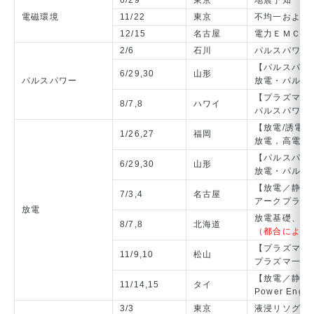
6/29
東京
地震予知
電磁環境
11/22
東京
不均一および
12/15
名古屋
電力ＥＭＣ/一
2/6
石川
パルスパワー
【パルスパワ
6/29,30
山形
パルスパワー
放電・パルス
【プラズマ/
8/7,8
ハワイ
パルスパワー
【放電/誘電
1/26,27
福岡
放電，高電圧
【パルスパワ
6/29,30
山形
放電・パルス
【放電／静止
7/3,4
名古屋
アークプラズ
放電
放電基礎、放
8/7,8
北海道
（都合により
【プラズマ/
11/9,10
松山
プラズマ一般
【放電／静止
11/14,15
タイ
Power Engin
3/3
東京
液浸リソグラ