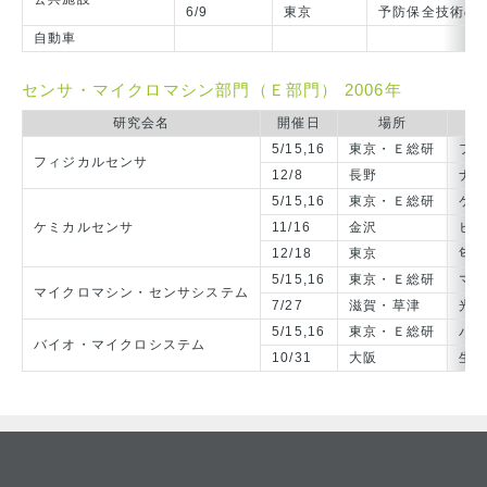
6/9
東京
予防保全技術の
自動車
センサ・マイクロマシン部門（Ｅ部門） 2006年
研究会名
開催日
場所
5/15,16
東京・Ｅ総研
フ
フィジカルセンサ
12/8
長野
ナ
5/15,16
東京・Ｅ総研
ケ
ケミカルセンサ
11/16
金沢
ヒ
12/18
東京
匂
5/15,16
東京・Ｅ総研
マ
マイクロマシン・センサシステム
7/27
滋賀・草津
光
5/15,16
東京・Ｅ総研
バ
バイオ・マイクロシステム
10/31
大阪
生