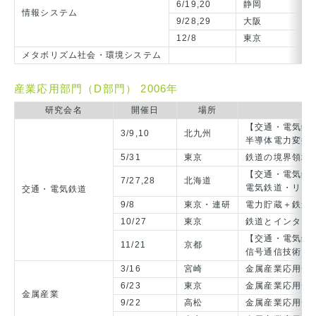
6/19,20
静岡
情
情報システム
9/28,29
大阪
サ
12/8
東京
情
メタボリズム社会・環境システム
産業応用部門（D部門） 2006年
研究会名
開催日
場所
【交通・電気鉄
3/9,10
北九州
半導体電力変換
5/31
東京
鉄道の境界領域
【交通・電気鉄
7/27,28
北海道
電気鉄道・リニ
交通・電気鉄道
9/8
東京・連研
電力貯蔵＋鉄道
10/27
東京
鉄道とインター
【交通・電気鉄道
11/21
京都
信号通信技術＋
3/16
宮崎
金属産業応用一
6/23
東京
金属産業応用一
金属産業
9/22
高松
金属産業応用一