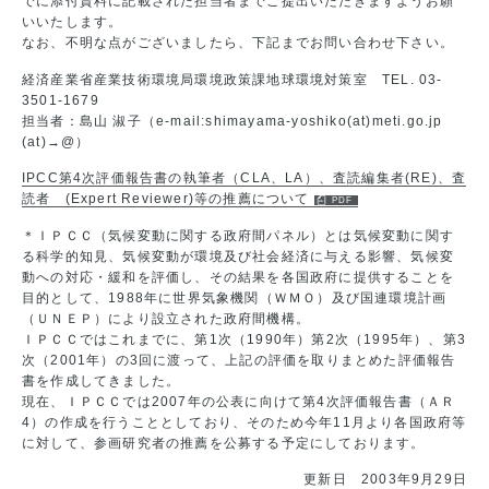
でに添付資料に記載された担当者までご提出いただきますようお願
いいたします。
なお、不明な点がございましたら、下記までお問い合わせ下さい。
経済産業省産業技術環境局環境政策課地球環境対策室 TEL. 03-
3501-1679
担当者：島山 淑子（e-mail:shimayama-yoshiko(at)meti.go.jp
(at)→@）
IPCC第4次評価報告書の執筆者（CLA、LA）、査読編集者(RE)、査
読者 (Expert Reviewer)等の推薦について
＊ＩＰＣＣ（気候変動に関する政府間パネル）とは気候変動に関す
る科学的知見、気候変動が環境及び社会経済に与える影響、気候変
動への対応・緩和を評価し、その結果を各国政府に提供することを
目的として、1988年に世界気象機関（ＷＭＯ）及び国連環境計画
（ＵＮＥＰ）により設立された政府間機構。
ＩＰＣＣではこれまでに、第1次（1990年）第2次（1995年）、第3
次（2001年）の3回に渡って、上記の評価を取りまとめた評価報告
書を作成してきました。
現在、ＩＰＣＣでは2007年の公表に向けて第4次評価報告書（ＡＲ
4）の作成を行うこととしており、そのため今年11月より各国政府等
に対して、参画研究者の推薦を公募する予定にしております。
更新日 2003年9月29日