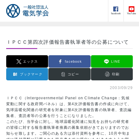
facebook
YouTube
ＩＰＣＣ第四次評価報告書執筆者等の公募について
エックス
facebook
LINE
ブックマーク
コピー
印刷
2003/09/29
ＩＰＣＣ（Intergovernmental Panel on Climate Change：気候
変動に関する政府間パネル）は、第4次評価報告書の作成に向けて、
気球温暖化関連の研究者を対象に第4次評価報告書の執筆者、査読編
集者、査読者等の公募を行うことになりました。
このたび、当学会に対し、地球温暖化関連に知見をお持ちの研究者
の皆様に対する報告書執筆者推薦の募集依頼がきておりますのでお
知らせ致します。ご関心のある方は添付資料を参考に、10月中旬ま