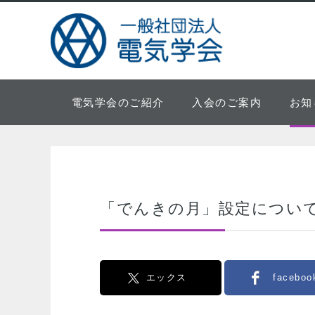
電気学会のご紹介
入会のご案内
お知
「でんきの月」設定につい
エックス
faceboo