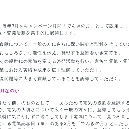
、毎年3月をキャンペーン月間「でんきの月」として設定しま
報・啓発活動を集中的に展開します。
貢献について、一般の方にさらに深い関心と理解を持ってい
おもしろさ、可能性を伝え、挑戦する意欲をかき立てる。
その親世代の意識を変える啓発活動を行い、家族で電気・電
業における実績や成果を広く理解していただく。
境問題等に大きく貢献していることを認識していただく。
3月なのか
当たり前」のものとして、「あらためて電気の役割を意識す
で、電気の大切さについて広く一般の方々に、意識してもら
頃特に気にかけずに過ごしてしまう電気について、見つめ直
ている電気記念日（※）のある3月を「でんきの月」といたし