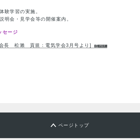
体験学習の実施。
説明会・見学会等の開催案内。
ッセージ
会長 松瀨 貢規：電気学会3月号より]
ページトップ