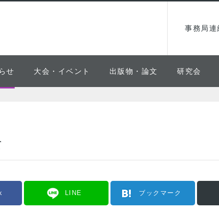
事務局連
らせ
大会・イベント
出版物・論文
研究会
て
k
LINE
ブックマーク