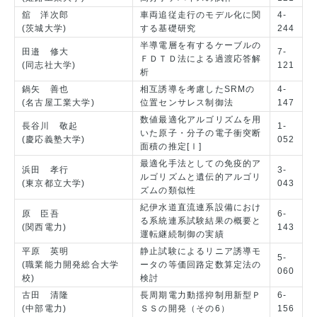
舘 洋次郎
車両追従走行のモデル化に関
4-
(茨城大学)
する基礎研究
244
半導電層を有するケーブルの
田邉 修大
7-
ＦＤＴＤ法による過渡応答解
(同志社大学)
121
析
鍋矢 善也
相互誘導を考慮したSRMの
4-
(名古屋工業大学)
位置センサレス制御法
147
数値最適化アルゴリズムを用
長谷川 敬起
1-
いた原子・分子の電子衝突断
(慶応義塾大学)
052
面積の推定[Ⅰ]
最適化手法としての免疫的ア
浜田 孝行
3-
ルゴリズムと遺伝的アルゴリ
(東京都立大学)
043
ズムの類似性
紀伊水道直流連系設備におけ
原 臣吾
6-
る系統連系試験結果の概要と
(関西電力)
143
運転継続制御の実績
平原 英明
静止試験によるリニア誘導モ
5-
(職業能力開発総合大学
ータの等価回路定数算定法の
060
校)
検討
古田 清隆
長周期電力動揺抑制用新型Ｐ
6-
(中部電力)
ＳＳの開発（その6）
156