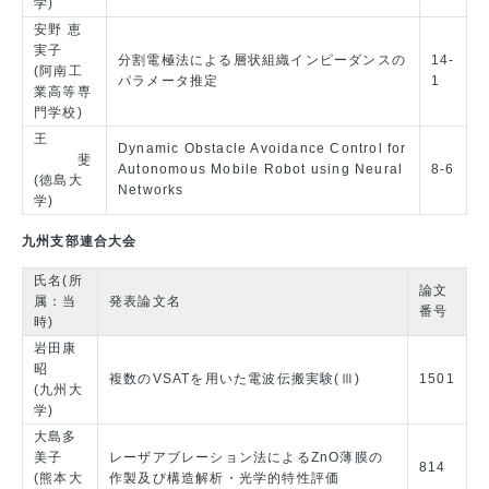
学)
安野 恵
実子
分割電極法による層状組織インピーダンスの
14-
(阿南工
パラメータ推定
1
業高等専
門学校)
王
Dynamic Obstacle Avoidance Control for
斐
Autonomous Mobile Robot using Neural
8-6
(徳島大
Networks
学)
九州支部連合大会
氏名(所
論文
属：当
発表論文名
番号
時)
岩田康
昭
複数のVSATを用いた電波伝搬実験(Ⅲ)
1501
(九州大
学)
大島多
美子
レーザアブレーション法によるZnO薄膜の
814
(熊本大
作製及び構造解析・光学的特性評価