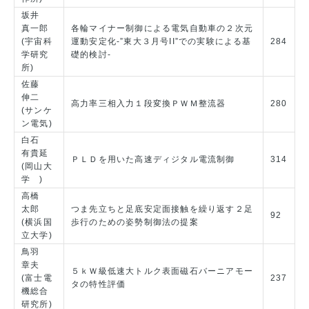
坂井
真一郎
各輪マイナー制御による電気自動車の２次元
(宇宙科
運動安定化-”東大３月号II”での実験による基
284
学研究
礎的検討-
所)
佐藤
伸二
高力率三相入力１段変換ＰＷＭ整流器
280
(サンケ
ン電気)
白石
有貴延
ＰＬＤを用いた高速ディジタル電流制御
314
(岡山大
学 )
高橋
太郎
つま先立ちと足底安定面接触を繰り返す２足
92
(横浜国
歩行のための姿勢制御法の提案
立大学)
鳥羽
章夫
５ｋＷ級低速大トルク表面磁石バーニアモー
(富士電
237
タの特性評価
機総合
研究所)