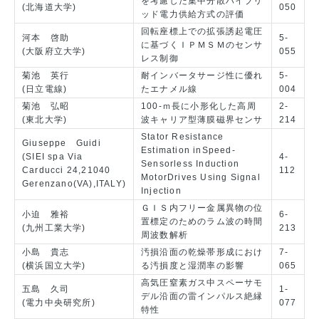
を考慮した集中分散ハイブリ
(北海道大学)
050
ッド電力供給方式の評価
回転座標上での拡張誘起電圧
河本 啓助
5-
に基づくＩＰＭＳＭのセンサ
(大阪府立大学)
055
レス制御
菊池 英行
耐インバータサージ性に優れ
5-
(日立電線)
たエナメル線
004
菊池 弘昭
100-ｍ長に小形化した高周
2-
(東北大学)
波キャリア型薄膜磁界センサ
214
Stator Resistance
Giuseppe Guidi
Estimation inSpeed-
(SIEI spa Via
4-
Sensorless Induction
Carducci 24,21040
112
MotorDrives Using Signal
Gerenzano(VA),ITALY)
Injection
ＧＩＳ内フリー金属異物の位
小迫 雅裕
6-
置標定のためのラム波の時間
(九州工業大学)
213
周波数解析
小島 貴志
汚損沿面の乾燥帯形成におけ
7-
(横浜国立大学)
る汚損度と湿潤率の影響
065
高気圧窒素ガス中スペーサモ
五島 久司
1-
デル沿面の雷インパルス絶縁
(電力中央研究所)
077
特性