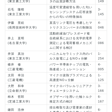
(東京農工大学)
タの品質診断方法
149
温度可変濃縮管を用いた匂い
石毛 隆晴
3-
センシングシステム応答波形
(東京工業大学)
145
からの匂いの特徴抽出
伊藤 里絵
直流リンク電圧を考慮したマ
4-
(長岡技術科学大学)
トリクスコンバータの制御法
046
流動絶縁油/プレスボード複
井上 直明
合絶縁系における光学的電界
2-
(名古屋大学)
測定による電荷蓄積メカニズ
086
ムに関する検討
井深 真治
ハニカムセラミックス内のパ
1-
(東京工業大学)
ルス放電によるNOｘ分解
254
碓井 修
パワー半導体チップの電気・
4-
(三菱電機)
熱連成シミュレーション
005
太田 幸治
マイクロ波熱プラズマによる
1-
(三菱電機)
高濃度NOｘ分解
125
大野 和幸
マイクロパラレルリニアアク
3-
(立命館大学)
チュエータシステム
166
柿木 哲郎
オブザーバを用いた軸トルク
6-
(芝浦工業大学)
推定方式の検討
167
排出権取引及び需要家の選好
鎌田 浩伸
6-