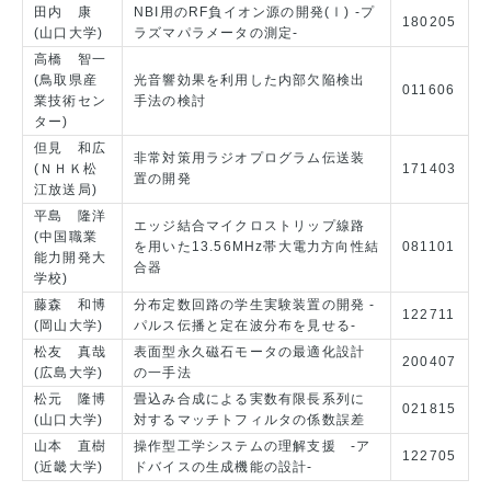
田内 康
NBI用のRF負イオン源の開発(Ⅰ) -プ
180205
(山口大学)
ラズマパラメータの測定-
高橋 智一
(鳥取県産
光音響効果を利用した内部欠陥検出
011606
業技術セン
手法の検討
ター)
但見 和広
非常対策用ラジオプログラム伝送装
(ＮＨＫ松
171403
置の開発
江放送局)
平島 隆洋
エッジ結合マイクロストリップ線路
(中国職業
を用いた13.56MHz帯大電力方向性結
081101
能力開発大
合器
学校)
藤森 和博
分布定数回路の学生実験装置の開発 -
122711
(岡山大学)
パルス伝播と定在波分布を見せる-
松友 真哉
表面型永久磁石モータの最適化設計
200407
(広島大学)
の一手法
松元 隆博
畳込み合成による実数有限長系列に
021815
(山口大学)
対するマッチトフィルタの係数誤差
山本 直樹
操作型工学システムの理解支援 -ア
122705
(近畿大学)
ドバイスの生成機能の設計-