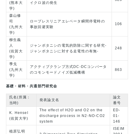
(熊本大
イクロ波の発生
学)
森山修
司
ロープレスリニアエレベータ瞬間停電時の
106
(九州大
事故回避実験
学)
柳生義
人
ジャンボタニシの電気的防除に関する研究-
248
(佐賀大
ジャンボタニシに対する走電性の有無-
学)
季戈
アクティブクランプ方式DC-DCコンバータ
(九州大
863
のコモンモードノイズ低減機構
学)
基礎・材料・共通部門研究会
氏名(所属：
論文
発表論文名
当時)
番号
The effect of H2O and O2 on the
ED-
K. Hensel
discharge process in N2-NO-CO2
01-
(佐賀大学)
system
146
ISEIM
植原弘明