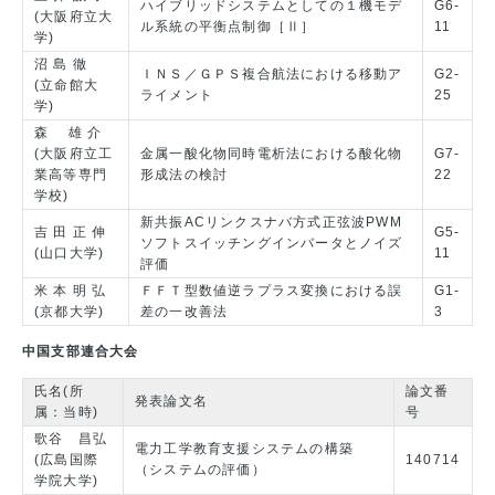
ハイブリッドシステムとしての１機モデ
G6-
(大阪府立大
ル系統の平衡点制御［Ⅱ］
11
学)
沼 島 徹
ＩＮＳ／ＧＰＳ複合航法における移動ア
G2-
(立命館大
ライメント
25
学)
森 雄 介
(大阪府立工
金属一酸化物同時電析法における酸化物
G7-
業高等専門
形成法の検討
22
学校)
新共振ACリンクスナバ方式正弦波PWM
吉 田 正 伸
G5-
ソフトスイッチングインバータとノイズ
(山口大学)
11
評価
米 本 明 弘
ＦＦＴ型数値逆ラプラス変換における誤
G1-
(京都大学)
差の一改善法
3
中国支部連合大会
氏名(所
論文番
発表論文名
属：当時)
号
歌谷 昌弘
電力工学教育支援システムの構築
(広島国際
140714
（システムの評価）
学院大学)