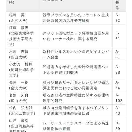
時)
番
号
稲崎 晃
誘導プラズマを用いたフラーレン生成
A-
(金沢大学)
用反応器内の温度分布解析
72
江藤 康隆
(北陸先端科学
スリット回転型エッジ特徴抽出器を用
F-
技術大学院大
いたコーナー検出に関する研究
61
学)
河原 吉博
双極性パルスを用いた高純度イオンビ
A-
(富山大学)
ーム発生
81
小太刀 博和
逆起電力を考慮した瞬時空間電流ベク
A-
(長岡技術科学
トル高速追従制御法
38
大学)
長原 一樹
積分型最適サーボを用いた反発型磁気
A-
(金沢大学)
浮上天秤における微小質量測定
64
名畑 久典
明るさ順応の空間特性に関する心理物
A-
(富山大学)
理学的研究
102
松内 弘太郎
軸方向分割回転子を有するハイブリッ
A-
(金沢工業大学)
ド励磁形同期機の等価回路
43
山岸 栄次
レーザーストロボスコープによる高速
D-
(富山商船高等
移動物体の観測
39
専門学校)