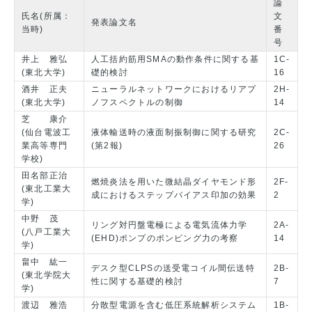
論
氏名(所属：
文
発表論文名
当時)
番
号
井上 雅弘
人工括約筋用SMAの動作条件に関する基
1C-
(東北大学)
礎的検討
16
酒井 正夫
ニューラルネットワークにおけるリアプ
2H-
(東北大学)
ノフスペクトルの制御
14
芝 康介
(仙台電波工
液体輸送時の液面制振制御に関する研究
2C-
業高等専門
(第2報)
26
学校)
田名部正治
燃焼炎法を用いた微結晶ダイヤモンド形
2F-
(東北工業大
成におけるステップバイアス印加の効果
2
学)
中野 茂
リング対円盤電極による電気流体力学
2A-
(八戸工業大
(EHD)ポンプのポンピング力の考察
14
学)
畠中 紘一
デスク型CLPSの送受電コイル間伝送特
2B-
(東北学院大
性に関する基礎的検討
7
学)
渡辺 雅浩
分散型電源を含む低圧系統解析システム
1B-