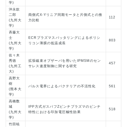
学)
沖永欽
二郎
両側式X-Yリニア同期モータと片側式との推
112
(九州大
力比較
学)
斉藤大
士
ECRプラズマスパッタリングによるポリシ
803
(九州大
リコン薄膜の低温成長
学)
佐々木
秀徳
拡張磁束オブザーバを用いたIPMSMのセン
457
(九州工
サレス速度制御に関する研究
大)
高野大
樹
パルス電界によるバクテリアの不活性化
561
(熊本大
学)
高橋数
城
IPP方式ガスパフZピンチプラズマのピンチ
518
(九州大
特性における印加電圧極性効果
学)
竹田暁