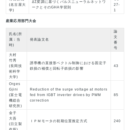
ΔΣ変調に基づくパルスニューラルネットワ
(名古屋大
27-
ークとそのGHA学習則
学)
1
産業応用部門大会
論
氏名(所
文
属：当
発表論文名
番
時)
号
大村
竹秀
誘導機の直接形ベクトル制御における固定子
(長岡技
43
鉄損の補償と回転子鉄損の影響
術科学
大学)
Orges
Gjini
Reduction of the surge voltage at motors
(富士電
fed from IGBT inverter drives by PWM
85
機総合
correction
研究所)
金子
大吾
ＩＰＭモータの初期位置推定方式
240
(日立製
作所)