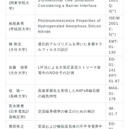
3-Dimensinal Tree Simulation
2001
(関東学院大
Considering a Barrier Interface
Q-
学)
3(*)
ISEIM
Photoluminescence Properties of
柏尾典秀
2001
Hydrogenated Amorphous Silicon
(早稲田大学)
C-
Nitride
5(*)
EMT-
楠 敦志
遺伝的アルゴリズムを用いた多層キラ
01-
(大分大学)
ルフィルタの設計
130
ED-
01-
佐藤 徳章
LIF法による大気圧直流ストリーマ放
141
(大分大学)
電中のNO分子の計測
PPT-
01-87
MAG-
堤 慎一
高速厚膜化を実現したNdFeB磁石膜
01-
(長崎大学)
の磁気特性
179
富永琢麿
IM-
(日本電気計
交流磁界標準の確立のための検討
01-7
器検定所)
ED-
豊田裕之
室温および極低温気体の不平等電界中