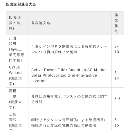
四国支部連合大会
論
氏名(所
文
属：当
発表論文名
番
時)
号
川田
和男
可変ゲイン型ＰＤ制御法による移動式クレー
8-
(高松工
ンのつり荷の振れ止め制御
13
業高等専
門学校)
Cyrus
Active Power Filter Based on AC Module
Wekesa
5-
Solar Photovoltaic Grid-Interactive
(徳島大
14
Inverter
学)
高橋
一史
昇降圧兼用形電子バラストの自励方式に関す
6-5
(愛媛大
る検討
学)
三島
智和
瞬時リアクタンス電圧補償による整流回路に
5-
(徳島大
接続された交流発電機の高出力制御法
15