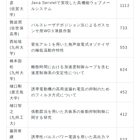
彦
Java Servletで実現した高機能ウェブメー
1112
(佐賀大
ルシステム
学)
難波潤
パルスレーザデポジション法によるガスセ
(佐世保
733
ンサ用WO３薄膜作製
高専)
西祐哉
窒化アルミを用いた無声放電式オゾナイザ
(九州大
553
の極低温動作特性
学)
橋本国
松
離散時間における加速度制御ループを含む
624
(九州大
速度制御系の安定性について
学)
樋口剛
誘導電動機の高周波漏れ電流の抑制のため
(鹿児島
452
のフィルタ方式について
大学)
樋口智
之
係数図法を用いた共振系の振動抑制制御に
412
(九州工
関する研究
大)
藤田将
継
誘導性パルスパワー電源を用いた高出力マ
523