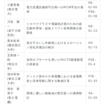
PE-
小栗章敬
電力流通設備保守計画へのRCM手法の適
01-65
(東京電
用
PSE-
力)
01-59
川俣 陽
トカマクプラズマ電磁気計測のための超
一
NE-
広動作帯域・超低ドリフト長時間積分器
(原子力研
01-13
開発
究所)
黒木拓弥
高分子がいし外被材におけるエロージョ
HV-
(横浜国立
ン劣化評価法の検討
01-73
大学)
五島雄一
郎
並列タブサーチを用いたFACTS最適配置
PSE-
(明治大
の高速化
01-4
学)
清水和弥
ディスク形ＭＨＤ発電機における放電構
FTE-
(東京工業
造と流体挙動に関する数値計算
01-33
大学)
清水 留
美子
環境に優しい植物油の変圧器への適用検
SA-
(富士電
討
01-59
機)