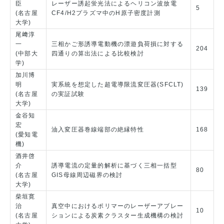
臣
レーザー誘起蛍光法によるヘリコン波放電
5
(名古屋
CF4/H2プラズマ中のH原子密度計測
大学)
尾﨑淳
一
三相かご形誘導電動機の漂遊負荷損に対する
204
(中部大
四通りの算出法による比較検討
学)
加川博
明
実系統を想定した超電導限流変圧器(SFCLT)
139
(名古屋
の実証試験
大学)
金谷知
宏
油入変圧器巻線端部の絶縁特性
168
(愛知電
機)
酒井啓
介
誘導電流の定量的解析に基づく三相一括型
80
(名古屋
GIS母線周辺磁界の検討
大学)
柴垣寛
治
真空中におけるポリマーのレーザーアブレー
10
(名古屋
ションによる炭素クラスター生成機構の検討