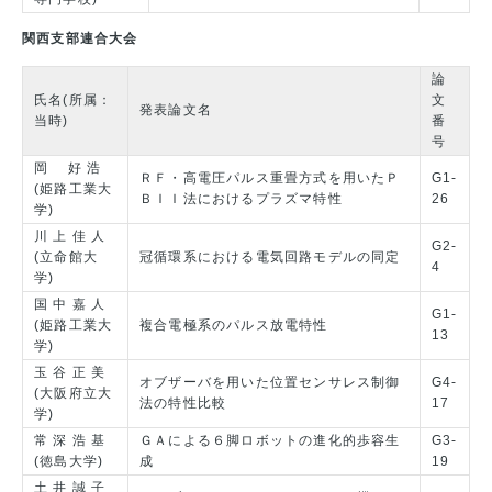
関西支部連合大会
論
氏名(所属：
文
発表論文名
当時)
番
号
岡 好 浩
ＲＦ・高電圧パルス重畳方式を用いたＰ
G1-
(姫路工業大
ＢＩＩ法におけるプラズマ特性
26
学)
川 上 佳 人
G2-
(立命館大
冠循環系における電気回路モデルの同定
4
学)
国 中 嘉 人
G1-
(姫路工業大
複合電極系のパルス放電特性
13
学)
玉 谷 正 美
オブザーバを用いた位置センサレス制御
G4-
(大阪府立大
法の特性比較
17
学)
常 深 浩 基
ＧＡによる６脚ロボットの進化的歩容生
G3-
(徳島大学)
成
19
土 井 誠 子