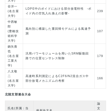
大学)
谷洋一
LDPE中のボイドにおける部分放電特性 -ボ
(名古屋
239
イド内の空気入れ換えの影響-
大学)
中西敏
郎
風向別に構築した重回帰モデルによる風速予
(豊橋技
107
測
術科学
大学)
鍋矢善
也
汎用パワーモジュールを用いたSRM駆動回
(名古屋
179
路での位置センサレス制御
工業大
学)
八太敬
二
高速時系列測定によるC2F6/N2混合ガス中
166
(名古屋
部分放電メカニズムの考察
大学)
北陸支部連合大会
論
氏名(所属：当
文
発表論文名