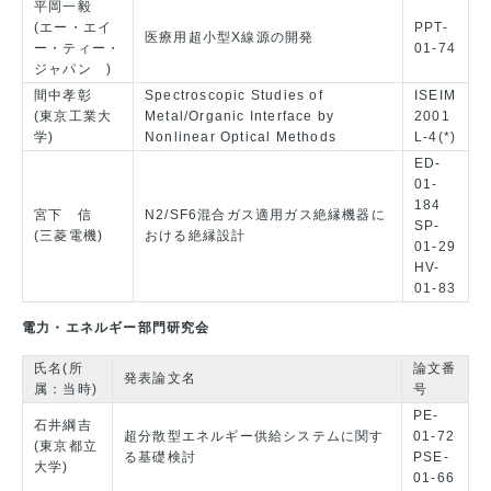
平岡一毅
(エー・エイ
PPT-
医療用超小型X線源の開発
ー・ティー・
01-74
ジャパン )
間中孝彰
Spectroscopic Studies of
ISEIM
(東京工業大
Metal/Organic Interface by
2001
学)
Nonlinear Optical Methods
L-4(*)
ED-
01-
184
宮下 信
N2/SF6混合ガス適用ガス絶縁機器に
SP-
(三菱電機)
おける絶縁設計
01-29
HV-
01-83
電力・エネルギー部門研究会
氏名(所
論文番
発表論文名
属：当時)
号
PE-
石井綱吉
超分散型エネルギー供給システムに関す
01-72
(東京都立
る基礎検討
PSE-
大学)
01-66