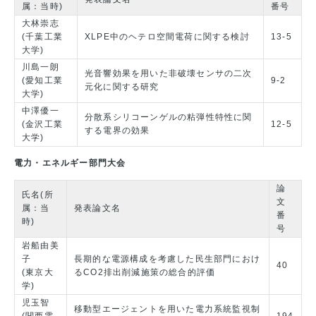
属：当時)
番号
大林崇志
(千葉工業
XLPE中のヘテロ空間電荷に関する検討
13-5
大学)
川島一朗
光音響効果を用いた非破壊センサの二次
(愛知工業
9-2
元化に関する研究
大学)
中澤優一
分散系シリコーンゲルの粘弾性特性に関
(金沢工業
12-5
する電界の効果
大学)
電力・エネルギー部門大会
論
氏名(所
文
属：当
発表論文名
番
時)
号
岩船由美
子
長期的な電源構成を考慮した民生部門におけ
40
(東京大
るCO2排出削減施策の総合的評価
学)
児玉智
移動型エージェントを用いた電力系統監視制