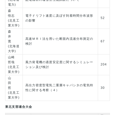
電力)
森
悟志
電子ドリフト速度に及ぼす到着時間分布波形
52
(北見工
の影響
業大学)
森
井
高速ＭＲＩ法を用いた断面内流速分布測定の
寛
67
検討
(北海道
大学)
山崎
哲哉
風力発電機の過渡安定度に関するシミュレー
204
(北見工
ション及び検討
業大学)
山
田
高出力密度型電気二重層キャパシタの電気特
哲
30
性に関する考察（４）
(北見工
業大学)
東北支部連合大会