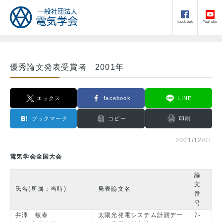
facebook
YouTube
優秀論文発表受賞者 2001年
エックス
facebook
LINE
ブックマーク
コピー
印刷
2001/12/01
電気学会全国大会
論
文
氏名(所属：当時)
発表論文名
番
号
井澤 敏泰
太陽光発電システム計測デー
7-