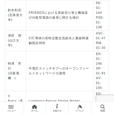
PE-
01-
鈴木利宏
FRIENDSにおける系統切り替え機能及
144
(北海道大
び分散型電源の連系に関する検討
PSE-
学)
01-
138
ASC-
津田 理
CIC導体の長時定数交流損失と素線間接
01-47
(山口大
触抵抗特性
RM-
学)
01-30
ED-
01-
時津 芳
246
行
中電圧スイッチギアへのオープンフィー
SP-
(日新電
ルドネットワークの適用
01-91
機 )
HV-
01-
145
ED-
Y.
01194
Baba（馬
Lightning Return Stroke Model
SP-
場吉弘
Incorporating Traveling Current
01-39
(同志社大
Distortion
メニュー
ホーム
お知らせ
イベント
検索
HV-