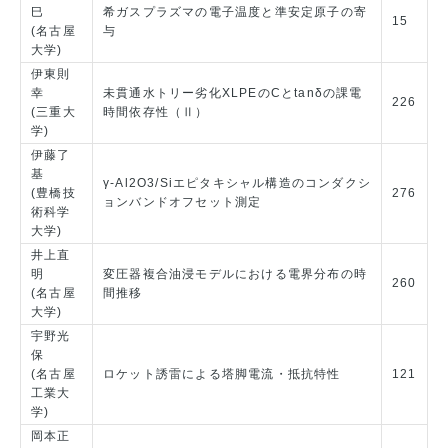
巳
希ガスプラズマの電子温度と準安定原子の寄
15
(名古屋
与
大学)
伊東則
幸
未貫通水トリー劣化XLPEのCとtanδの課電
226
(三重大
時間依存性（Ⅱ）
学)
伊藤了
基
γ-Al2O3/Siエピタキシャル構造のコンダクシ
(豊橋技
276
ョンバンドオフセット測定
術科学
大学)
井上直
明
変圧器複合油浸モデルにおける電界分布の時
260
(名古屋
間推移
大学)
宇野光
保
(名古屋
ロケット誘雷による塔脚電流・抵抗特性
121
工業大
学)
岡本正