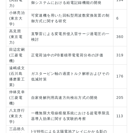
(関西電
194
御システムにおける給電記録機能の開発
力)
小林亮治
可変速機を用いた回転型周波数変換装置の制
(東京大
6
御方式に関する研究
学)
高見潤
直撃雷による変電所侵入雷サージ過電圧の一
(東京電
360
検討
力)
田辺宏嗣
(三菱電
正電荷油中のPB蓄積帯電電荷分布の評価
319
機)
遠嶋成文
(石川島
ガスタービン軸の過渡トルク解析およびその
176
播磨重工
低減対策
業)
仲林見幸
(三菱電
自家発解列用高速方向検出方式の開発
205
機)
八太啓行
一機無限大母線模擬系統における超電導限流
(東京大
113
器導入効果に関する実験的考察
学)
三品徳久
I-V特性による太陽電池アレイにかかる影の