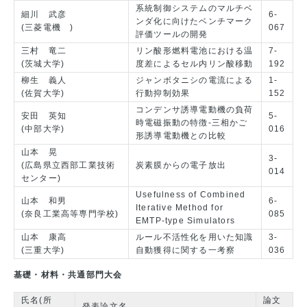
系統制御システムのマルチベ
細川 武彦
6-
ンダ化に向けたベンチマーク
(三菱電機 )
067
評価ツールの開発
三村 竜二
リン酸形燃料電池における温
7-
(茨城大学)
度差によるセル内リン酸移動
192
柳生 義人
ジャンボタニシの電流による
1-
(佐賀大学)
行動抑制効果
152
コンデンサ誘導電動機の負荷
安田 英知
5-
時電磁振動の特徴-三相かご
(中部大学)
016
形誘導電動機との比較
山本 晃
3-
(広島県立西部工業技術
炭素膜からの電子放出
014
センター)
Usefulness of Combined
山本 和男
6-
Iterative Method for
(奈良工業高等専門学校)
085
EMTP-type Simulators
山本 康高
ルール不活性化を用いた知識
3-
(三重大学)
自動獲得に関する一考察
036
基礎・材料・共通部門大会
氏名(所
論文
発表論文名