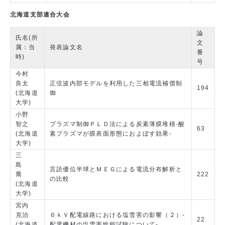
北海道支部連合大会
論
氏名(所
文
属：当
発表論文名
番
時)
号
今村
良太
正弦波内部モデルを利用した三相電流補償制
194
(北海道
御
大学)
小野
智之
プラズマ制御ＰＬＤ法による炭素薄膜堆積-酸
63
(北海道
素プラズマが膜表面形態におよぼす効果-
大学)
三
島
言語優位半球とＭＥＧによる電流分布解析と
喬
222
の比較
(北海道
大学)
宮内
克治
６ｋＶ配電線路における塩雪害の影響（２）-
22
(北海道
配電機材の塩雪害性能試験について-