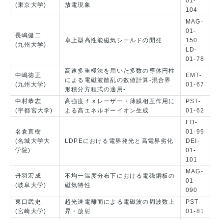
01-
(東京大学)
放電現象
104
MAG-
01-
長嶋健二
卓上型高性能磁気シールドの開発
150
(九州大学)
LD-
01-78
高速多重極法を用いた多数の導体円柱
中嶋徳正
EMT-
による電磁波散乱の数値計算-混合界
(九州大学)
01-67
形積分方程式の適用-
中村恭志
高強度ｆｓレーザー・薄膜相互作用に
PST-
(宇都宮大学)
よる高エネルギーイオン生成
01-62
ED-
名倉直樹
01-99
(名城大学大
LDPEにおける電界発光と高電界劣化
DEI-
学院)
01-
101
MAG-
丹羽宏成
不均一温度分布下における電磁鋼板の
01-
(岐阜大学)
磁気特性
090
東口武史
超光速電離面による電磁波の周波数上
PST-
(宮崎大学)
昇・放射
01-81