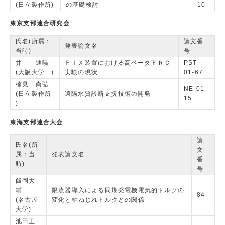
(日立製作所)
の基礎検討
10
東京支部連合研究会
氏名(所属：
論文番
発表論文名
当時)
号
井 通暁
ＦＩＸ装置における高ベータＦＲＣ
PST-
(大阪大学 )
実験の現状
01-67
楠見 尚弘
NE-01-
(日立製作所
遠隔水質診断支援技術の開発
15
)
東海支部連合大会
論
氏名(所
文
属：当
発表論文名
番
時)
号
飯岡大
輔
限流器導入による同期発電機電気的トルクの
84
(名古屋
変化と軸ねじれトルクとの関係
大学)
池田正