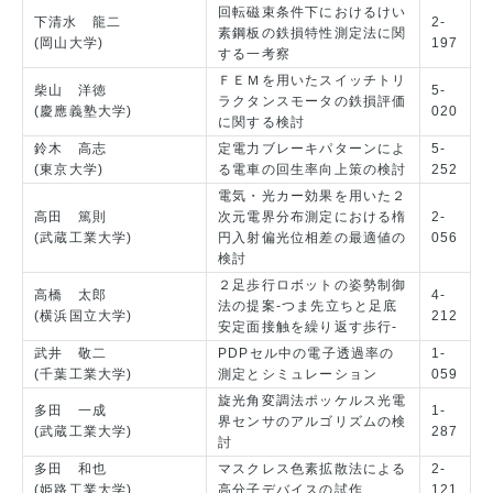
回転磁束条件下におけるけい
下清水 龍二
2-
素鋼板の鉄損特性測定法に関
(岡山大学)
197
する一考察
ＦＥＭを用いたスイッチトリ
柴山 洋徳
5-
ラクタンスモータの鉄損評価
(慶應義塾大学)
020
に関する検討
鈴木 高志
定電力ブレーキパターンによ
5-
(東京大学)
る電車の回生率向上策の検討
252
電気・光カー効果を用いた２
高田 篤則
次元電界分布測定における楕
2-
(武蔵工業大学)
円入射偏光位相差の最適値の
056
検討
２足歩行ロボットの姿勢制御
高橋 太郎
4-
法の提案-つま先立ちと足底
(横浜国立大学)
212
安定面接触を繰り返す歩行-
武井 敬二
PDPセル中の電子透過率の
1-
(千葉工業大学)
測定とシミュレーション
059
旋光角変調法ポッケルス光電
多田 一成
1-
界センサのアルゴリズムの検
(武蔵工業大学)
287
討
多田 和也
マスクレス色素拡散法による
2-
(姫路工業大学)
高分子デバイスの試作
121