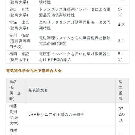
(徳島大学)
験特性
谷口 喜浩
トランスレス直並列インバータによる電
5-
(徳島大学)
源品質補償実験特性
10
常深 達也
単相リラクタンス形誘導同期モータの同
4-2
(徳島大学)
期特性
寺川 拓弥
電磁調理システムからの曝露磁界と接触
(香川高等専
3-1
電流の同時測定
門学校)
福岡 裕記
電圧形インバータを用いた単相限流器に
5-
(徳島大学)
おけるPFCの導入
14
電気関係学会九州支部連合大会
氏名
論
(所
文
発表論文名
属：当
番
時)
号
衞藤
07-
貴則
LRV用リニア変圧器の力率特性
2A-
(九州
10
大学)
岡﨑