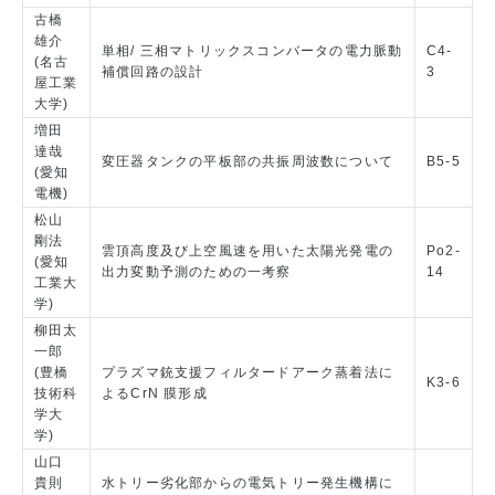
古橋
雄介
単相/ 三相マトリックスコンバータの電力脈動
C4-
(名古
補償回路の設計
3
屋工業
大学)
増田
達哉
変圧器タンクの平板部の共振周波数について
B5-5
(愛知
電機)
松山
剛法
雲頂高度及び上空風速を用いた太陽光発電の
Po2-
(愛知
出力変動予測のための一考察
14
工業大
学)
柳田太
一郎
(豊橋
プラズマ銃支援フィルタードアーク蒸着法に
K3-6
技術科
よるCrN 膜形成
学大
学)
山口
貴則
水トリー劣化部からの電気トリー発生機構に