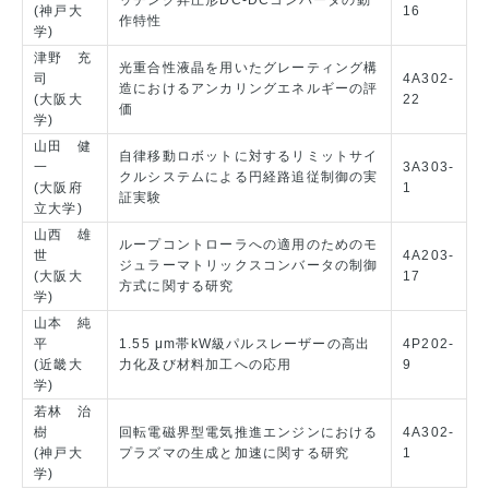
(神戸大
16
作特性
学)
津野 充
光重合性液晶を用いたグレーティング構
司
4A302-
造におけるアンカリングエネルギーの評
(大阪大
22
価
学)
山田 健
自律移動ロボットに対するリミットサイ
一
3A303-
クルシステムによる円経路追従制御の実
(大阪府
1
証実験
立大学)
山西 雄
ループコントローラへの適用のためのモ
世
4A203-
ジュラーマトリックスコンバータの制御
(大阪大
17
方式に関する研究
学)
山本 純
平
1.55 μm帯kW級パルスレーザーの高出
4P202-
(近畿大
力化及び材料加工への応用
9
学)
若林 治
樹
回転電磁界型電気推進エンジンにおける
4A302-
(神戸大
プラズマの生成と加速に関する研究
1
学)