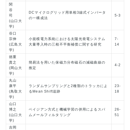
関
谷
DCマイクログリッド用単相3線式インバータ
司
5-3
の一構成法
(山口大
学)
谷口
宗伸
小規模電力系統における太陽光発電システム
7-
(広島大
大量導入時の三相不平衡補償に関する研究
14
学)
徳重
貴之
簡易法を用いた保磁力分布磁石の減磁曲線の
4-2
(岡山大
推定
学)
丸山
康平
ランダムサンプリングと2種類のトラッカによ
23-
(鳥取大
るMean Shift追跡
18
学)
山口
博之
ベイジアン方式と機械学習の併用によるスパ
26-
(山口大
ムメールフィルタリング
51
学)
吉岡