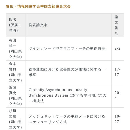
電気・情報関連学会中国支部連合大会
論
氏名
文
(所属：
発表論文名
番
当時)
号
有田
雄一
ツインカソード型プラズマトーチの動作特性
2-2
(岡山県
立大学)
金本
賢典
鉄棒運動における冗長性の評価法に関する一
17-
(岡山県
考察
17
立大学)
近藤
Globally Asynchronous Locally
真史
20-
Synchronous Systemに対する非同期バスの
(岡山県
4
一構成法
立大学)
杉垣
文康
メッシュネットワークの中継ノードにおける
10-
(岡山県
スケジューリング方式
27
立大学)