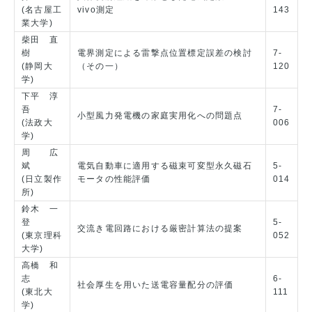
(名古屋工
vivo測定
143
業大学)
柴田 直
樹
電界測定による雷撃点位置標定誤差の検討
7-
(静岡大
（その一）
120
学)
下平 淳
吾
7-
小型風力発電機の家庭実用化への問題点
(法政大
006
学)
周 広
斌
電気自動車に適用する磁束可変型永久磁石
5-
(日立製作
モータの性能評価
014
所)
鈴木 一
登
5-
交流き電回路における厳密計算法の提案
(東京理科
052
大学)
高橋 和
志
6-
社会厚生を用いた送電容量配分の評価
(東北大
111
学)