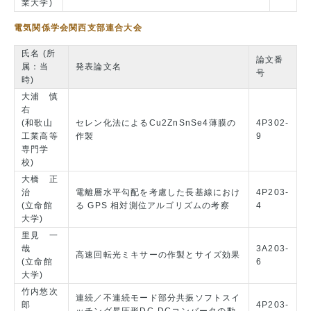
業大学)
電気関係学会関西支部連合大会
氏名 (所
論文番
属：当
発表論文名
号
時)
大浦 慎
右
(和歌山
セレン化法によるCu2ZnSnSe4薄膜の
4P302-
工業高等
作製
9
専門学
校)
大橋 正
治
電離層水平勾配を考慮した長基線におけ
4P203-
(立命館
る GPS 相対測位アルゴリズムの考察
4
大学)
里見 一
哉
3A203-
高速回転光ミキサーの作製とサイズ効果
(立命館
6
大学)
竹内悠次
連続／不連続モード部分共振ソフトスイ
郎
4P203-
ッチング昇圧形DC-DCコンバータの動