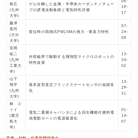
06-
将広
ゲル分離した金属・半導体カーボンナノチュー
1P-
(九州
ブの誘電泳動集積と電気特性評価
17
大学)
藤津
07-
英司
変位時の両側式PMLSMの推力・垂直力特性
2A-
(大分
08
大学)
安岡
祐二
13-
外部磁界で駆動する飛翔型マイクロロボットの
(九州
2A-
特性改善
工業大
02
学)
山下
13-
翔平
基本波型直交フラックスゲートセンサの低雑音
2P-
(九州
化
21
大学)
林 エ
イイ
01-
電気二重層キャパシタによる回生機能付燃料電
(鹿児
1A-
池電動カートの電源最適化
島大
07
学)