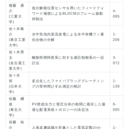
後藤 康
低分解能位置センサを用いたフィードフォ
介
4-
ワード補償によるBLDCMのフレーム振動
(三重大
095
抑制法
学)
佐々木敬
介
水中気泡内直流放電による水中有機フッ素
1-
(東京工業
化合物の分解
206
大学)
佐々木秀
太
離散時間時変系に対する適応制御系の一設
3-
(名古屋工
計法
072
業大学)
佐々木
裕
多点化したファイバブラッググレーティン
1-
(日本大
グの実時間ひずみ測定の検討
139
学)
佐藤 綱
規
PV群総出力と電圧分布の相関に着目した最
6-
(東北大
適な配電系統トポロジーの決定法
005
学)
佐藤 祐
介
人体皮膚組織を対象とした電気定数のin-
1-