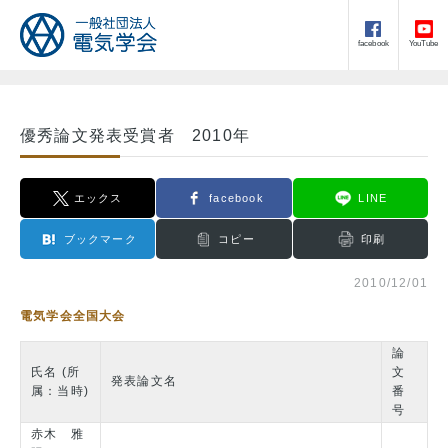
facebook
YouTube
優秀論文発表受賞者 2010年
エックス
facebook
LINE
ブックマーク
コピー
印刷
2010/12/01
電気学会全国大会
論
氏名 (所
文
発表論文名
属：当時)
番
号
赤木 雅