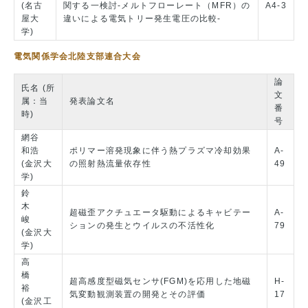
(名古
関する一検討-メルトフローレート（MFR）の
A4-3
屋大
違いによる電気トリー発生電圧の比較-
学)
電気関係学会北陸支部連合大会
論
氏名 (所
文
属：当
発表論文名
番
時)
号
網谷
和浩
ポリマー溶発現象に伴う熱プラズマ冷却効果
A-
(金沢大
の照射熱流量依存性
49
学)
鈴
木
超磁歪アクチュエータ駆動によるキャビテー
A-
峻
ションの発生とウイルスの不活性化
79
(金沢大
学)
高
橋
超高感度型磁気センサ(FGM)を応用した地磁
H-
裕
気変動観測装置の開発とその評価
17
(金沢工