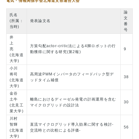
電気・情報関係学会北海道支部連合大会
論
氏名
文
(所属：
発表論文名
番
当時)
号
井
上
方策勾配actor-critic法による4脚ロボットの行
亮
9
動獲得に関する研究(第2報)
(北海道
大学)
小川
将司
高周波PWMインバータのフィードバック型デ
38
(北海道
ッドタイム補償
大学)
金谷
土牛
離島におけるディーゼル発電の計画運用を含む
30
(北見工
マイクログリッドの設計法
業大学)
川村
智輝
直流マイクログリッド導入効果に関する検討-
56
(北海道
交流時との比較による評価-
大学)