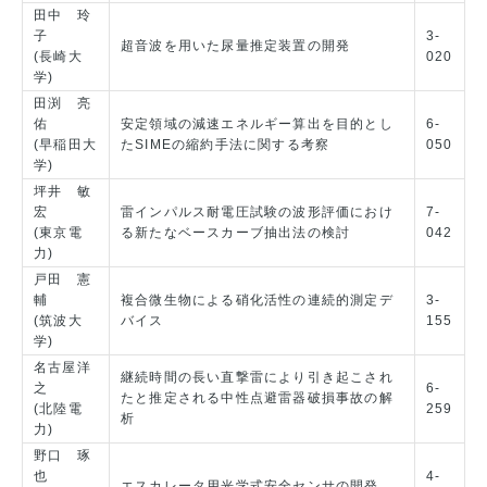
田中 玲
子
3-
超音波を用いた尿量推定装置の開発
(長崎大
020
学)
田渕 亮
佑
安定領域の減速エネルギー算出を目的とし
6-
(早稲田大
たSIMEの縮約手法に関する考察
050
学)
坪井 敏
宏
雷インパルス耐電圧試験の波形評価におけ
7-
(東京電
る新たなベースカーブ抽出法の検討
042
力)
戸田 憲
輔
複合微生物による硝化活性の連続的測定デ
3-
(筑波大
バイス
155
学)
名古屋洋
継続時間の長い直撃雷により引き起こされ
之
6-
たと推定される中性点避雷器破損事故の解
(北陸電
259
析
力)
野口 琢
也
4-
エスカレータ用光学式安全センサの開発