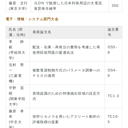
藤居 文行
JLDN で観測した日本列島周辺の大電流
350
(東京大学)
落雷発生確率
電子・情報・システム部門大会
氏名 (所
論文番
発表論文名
属：当時)
号
李 静
銀
配送・在庫・再発注の費用を考慮した再
OS5-
(早稲田大
使用回収問題の最適化法
8
学)
北村 聖
一
複数電源制御方式のパラメータ調整への
OS4-
(三菱電
ＰＳＯの適用
6
機)
平野 晃
昭
表情認識のための特徴抽出領域の設定方
TC1-3
(関東学院
式
大学)
藤原 孝
幸
蛍狩りカメラを用いたアスリート動作の
TC10-
(中京大
評価指標の提案
5
学)