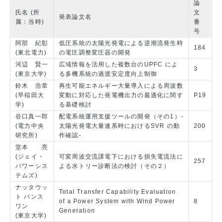
論
氏名 (所
文
発表論文名
属：当時)
番
号
阿部 紀彰
低圧系統の太陽光発電による逆潮流発生時
184
(東北電力)
の電圧調整変圧器の開発
河辺 賢一
広域情報を活用した複数台のUPFC によ
3
(東京大学)
る多機系統の過渡安定度向上制御
鈴木 浩章
再生可能エネルギー大量導入による周波数
(早稲田大
変動に対応した発電機出力の最適化に関す
P19
学)
る基礎検討
谷口真一郎
配電系統運用支援ツールの開発（その1）‐
(電力中央
太陽光発電大量連系時におけるSVR の動
200
研究所)
作確認‐
堂本 亮
(ジェイ・
可変周波交流課電下における損失電流法に
257
パワーシス
よる水トリー診断法の検討（その２）
テムズ)
ナッタウッ
Total Transfer Capability Evaluation
ト パンス
of a Power System with Wind Power
8
ワン
Generation
(東京大学)