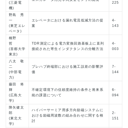
(三菱電
225
機)
野島 秀
一
エレベータにおける漏れ電流低減方法の提
4-
(東芝エレ
案
143
ベータ)
橋野
哲
TDR測定による電力変換回路基板上に直列
4-
(首都大学
接続された寄生インダクタンスの分離方法
003
東京)
八太 敬
二
プレハブ終端部における施工誤差の影響評
7-
(中部電
価
144
力)
藤田 将
輝
不確定環境下の信頼度維持の条件と将来系
6-
(広島大
統の課題について
094
学)
降矢健太
ハイパーサーミア用多方向励磁システムに
郎
2-
おける励磁周波数の組み合わせに関する検
(東北大
151
討
学)