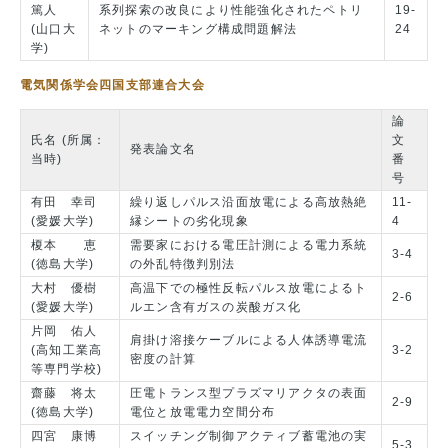
篤人
系列探索の改良により性能強化されたペトリ
19-
(山口大
ネットのマーキング構成問題解法
24
学)
電気関係学会四国支部連合大会
論
氏名 (所属：
文
発表論文名
当時)
番
号
有田 幸司
繰り返しパルス沿面放電による高放熱絶
11-
(愛媛大学)
縁シートの劣化現象
4
榎本 恵
需要家における電圧計測による電力系統
3-4
(徳島大学)
の外乱特徴判別法
大村 優樹
高温下での極性反転パルス放電によるト
2-6
(愛媛大学)
ルエン含有ガスの炭酸ガス化
片岡 佑人
肩掛け溶接ケーブルによる人体誘導電流
(高知工業高
3-2
密度の計算
等専門学校)
齋藤 将太
圧電トランス型プラズマリアクタの表面
2-9
(徳島大学)
電位と放電電力空間分布
四宮 康博
スイッチング制御アクティブ蓄電池の実
5-3