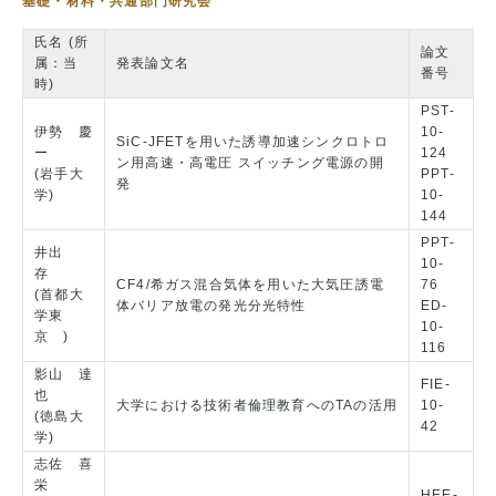
基礎・材料・共通部門研究会
氏名 (所
論文
属：当
発表論文名
番号
時)
PST-
伊勢 慶
10-
SiC-JFETを用いた誘導加速シンクロトロ
ー
124
ン用高速・高電圧 スイッチング電源の開
(岩手大
PPT-
発
学)
10-
144
PPT-
井出
10-
存
CF4/希ガス混合気体を用いた大気圧誘電
76
(首都大
体バリア放電の発光分光特性
ED-
学東
10-
京 )
116
影山 達
FIE-
也
大学における技術者倫理教育へのTAの活用
10-
(徳島大
42
学)
志佐 喜
栄
HEE-