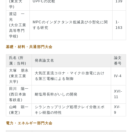
(東京大
UPFCの比較
139
学)
渡辺 一
光
MPCのインダクタンス低減及び小型化に関
1-
(大分工業
する研究
163
高等専門
学校)
基礎・材料・共通部門大会
氏名 (所
論文
発表論文名
属：当時)
番号
大塚 朋永
大気圧直流コロナ・マイクロ放電におけ
(東京工業
IV-4
る第三電極による制御
大学)
田川 陽一
XVI-
(西日本旅
耐塩用長幹がいしの開発
11
客鉄道)
山崎 顕一
シランカップリング処理クレイ分散エポ
XV-
(東芝)
キシ樹脂の特性
9
電力・エネルギー部門大会