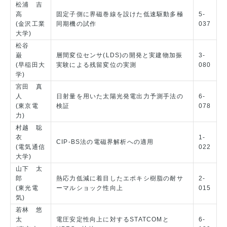
松浦 吉
高
固定子側に界磁巻線を設けた低速駆動多極
5-
(金沢工業
同期機の試作
037
大学)
松谷
巌
層間変位センサ(LDS)の開発と実建物加振
3-
(早稲田大
実験による残留変位の実測
080
学)
宮田 真
人
日射量を用いた太陽光発電出力予測手法の
6-
(東京電
検証
078
力)
村越 聡
衣
1-
CIP-BS法の電磁界解析への適用
(電気通信
022
大学)
山下 太
郎
熱応力低減に着目したエポキシ樹脂の耐サ
2-
(東光電
ーマルショック性向上
015
気)
若林 悠
太
電圧安定性向上に対するSTATCOMと
6-