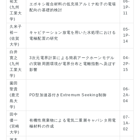
祐太
06-
エポキシ複合材料の低充填アルミナ粒子の電場
(九州
1P-
配向の基礎的検討
工業大
11
学)
久米子
05-
裕一
キャビテーション放電を用いた水処理における
1P-
(佐賀
電極配置の研究
14
大学)
白井
寛之
3次元電界計算による簡易アークホーンモデル
04-
(九州
の実験周囲環境が電界分布と電離指数へ及ぼす
2P-
工業大
影響
15
学)
薗田
聖貴
06-
(鹿児
PD型加速器付きExtremum Seeking制御
2A-
島大
04
学)
田中
07-
優一
有機性廃棄物による電気二重層キャパシタ用電
1A-
(宮崎
極材料の作成
02
大学)
塚本