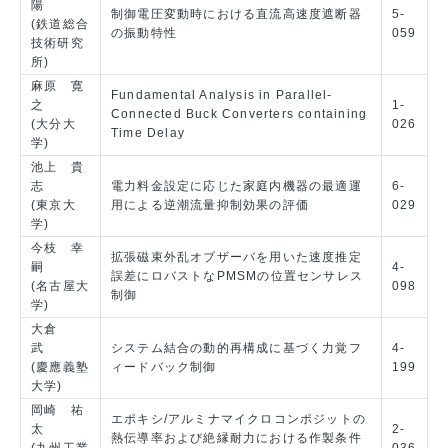
陽
制御電圧変動時における直流高速度遮断器
5-
(鉄道総合
の振動特性
059
技術研究
所)
麻原 寛
Fundamental Analysis in Parallel-
之
1-
Connected Buck Converters containing
(大分大
026
Time Delay
学)
池上 貴
志
電力料金設定に応じた家庭内機器の最適運
6-
(東京大
用による逆潮流量抑制効果の評価
029
学)
今枝 幸
拡張磁束外乱オブザーバを用いた速度推定
嗣
4-
誤差にロバストなPMSMの位置センサレス
(名古屋大
098
制御
学)
大倉
武
システム結合の動的再構成に基づく力覚フ
4-
(慶應義塾
ィードバック制御
199
大学)
岡崎 祐
エポキシ/アルミナマイクロコンポジットの
太
2-
熱伝導率および絶縁耐力における作製条件
(九州工業
036