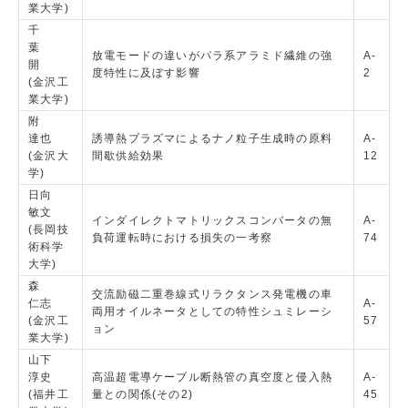
業大学)
千
葉
放電モードの違いがパラ系アラミド繊維の強
A-
開
度特性に及ぼす影響
2
(金沢工
業大学)
附
達也
誘導熱プラズマによるナノ粒子生成時の原料
A-
(金沢大
間歇供給効果
12
学)
日向
敏文
インダイレクトマトリックスコンバータの無
A-
(長岡技
負荷運転時における損失の一考察
74
術科学
大学)
森
交流励磁二重巻線式リラクタンス発電機の車
仁志
A-
両用オイルネータとしての特性シュミレーシ
(金沢工
57
ョン
業大学)
山下
淳史
高温超電導ケーブル断熱管の真空度と侵入熱
A-
(福井工
量との関係(その2)
45