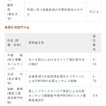
横田
亮
学習に伴う情報表現の可塑的変化のモデ
TC2-4
(東京大
ル
学)
産業応用部門大会
論
氏名 (所
文
発表論文名
属：当時)
番
号
今盛 聡
(富士電機
モータ鉄心におけるキャリア損計算方法
3-
ホールディ
の検討
23
ング)
大沼 巧
全速度域での拡張誘起電圧オブザーバに
1-
(名古屋大
よるIPMSMの位置センサレス制御
70
学)
加納 善明
新しいフラックスバリア形状による位置
(豊田工業
センサレス駆動集中巻IPMSMのトルク脈
3-4
高等専門学
動低減設計
校)