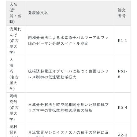
氏名
(所
論文
発表論文名
属：当
番号
時)
浅川れ
んげ
飽和分光法による水素原子バルマーアルファ
(名古
K1-1
線のゼーマン分裂スペクトル測定
屋大
学)
大
沼
巧
拡張誘起電圧オブザーバに基づく位置センサ
Po1-
(名古
レス制御の低速駆動域拡大
8
屋大
学)
岡崎
克哉
三成分分解法と時空間相関を用いた非接触プ
(名古
K5-4
ラズマ中の非拡散的輸送現象の解析
屋大
学)
奥村
賢直
直流電界がシロイヌナズナの種子の発芽に及
A2-3