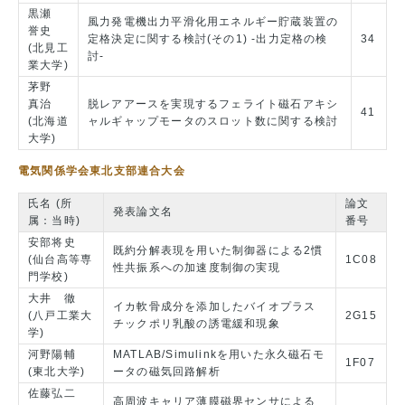
黒瀬
風力発電機出力平滑化用エネルギー貯蔵装置の
誉史
定格決定に関する検討(その1) -出力定格の検
34
(北見工
討-
業大学)
茅野
真治
脱レアアースを実現するフェライト磁石アキシ
41
(北海道
ャルギャップモータのスロット数に関する検討
大学)
電気関係学会東北支部連合大会
氏名 (所
論文
発表論文名
属：当時)
番号
安部将史
既約分解表現を用いた制御器による2慣
(仙台高等専
1C08
性共振系への加速度制御の実現
門学校)
大井 徹
イカ軟骨成分を添加したバイオプラス
(八戸工業大
2G15
チックポリ乳酸の誘電緩和現象
学)
河野陽輔
MATLAB/Simulinkを用いた永久磁石モ
1F07
(東北大学)
ータの磁気回路解析
佐藤弘二
高周波キャリア薄膜磁界センサによる