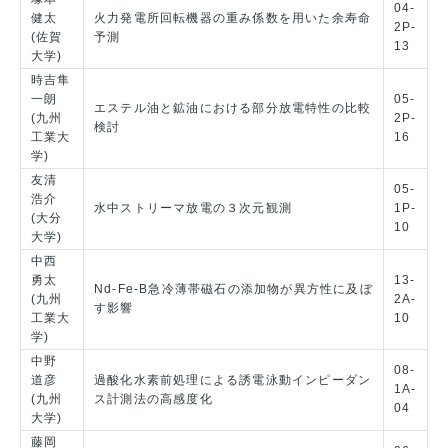
04-
健太
火力発電所回転機器の重み係数を用いた余寿命
2P-
(佐賀
予測
13
大学)
時吉隼
一朗
05-
エステル油と鉱油における部分放電特性の比較
(九州
2P-
検討
工業大
16
学)
友清
05-
浩介
水中ストリーマ放電の３次元観測
1P-
(大分
10
大学)
中西
勇太
13-
Nd-Fe-B急冷薄帯磁石の添加物が異方性に及ぼ
(九州
2A-
す影響
工業大
10
学)
中野
08-
道彦
過酸化水素前処理による誘電泳動インピーダン
1A-
(九州
ス計測法の高感度化
04
大学)
藤岡