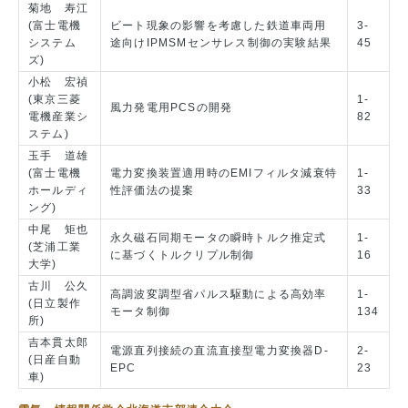
菊地 寿江
(富士電機
ビート現象の影響を考慮した鉄道車両用
3-
システム
途向けIPMSMセンサレス制御の実験結果
45
ズ)
小松 宏禎
(東京三菱
1-
風力発電用PCSの開発
電機産業シ
82
ステム)
玉手 道雄
(富士電機
電力変換装置適用時のEMIフィルタ減衰特
1-
ホールディ
性評価法の提案
33
ング)
中尾 矩也
永久磁石同期モータの瞬時トルク推定式
1-
(芝浦工業
に基づくトルクリプル制御
16
大学)
古川 公久
高調波変調型省パルス駆動による高効率
1-
(日立製作
モータ制御
134
所)
吉本貫太郎
電源直列接続の直流直接型電力変換器D-
2-
(日産自動
EPC
23
車)