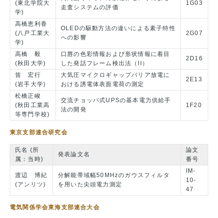
(東北学院大
1G03
走査システムの評価
学)
高橋恵利香
OLEDの駆動方法の違いによる素子特性
(八戸工業大
2G07
への影響
学)
高橋 毅
口唇の色彩情報および形状情報に着目
2D16
(秋田大学)
した発話フレーム検出法（II）
笛 宏行
大気圧マイクロギャップバリア放電に
2E13
(岩手大学)
おける誘電体表面電荷の測定
松橋正峻
交流チョッパ式UPSの基本電力供給手
(秋田工業高
1F20
法の開発
等専門学校)
東京支部連合研究会
氏名 (所
論文
発表論文名
属：当時)
番号
IM-
渡辺 博紀
分解能帯域幅50MHzのガウスフィルタ
10-
(アンリツ)
を用いた尖頭電力測定
47
電気関係学会東海支部連合大会