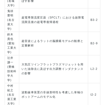
(名城
ぼす影響
大学)
鬼頭
豊明
超電導限流変圧器（SFCLT）における故障電
(名古
B3-2
流限流後の超電導復帰過程
屋大
学)
鈴木
貴也
超音波によるラットの脳腫瘍モデルの観察と
(愛知
B2-9
定量解析
工業大
学)
辻井
謙一
大気圧ツインフラットプラズマジェットを用
(豊橋
いた油除去に及ぼす出力調整インダクタンス
L2-2
技術科
の影響
学大
学)
中村
紘之
波動歯車装置の非線形特性を考慮した単軸ロ
(名古
I2-2
ボットアームのモデル化
屋工業
大学)