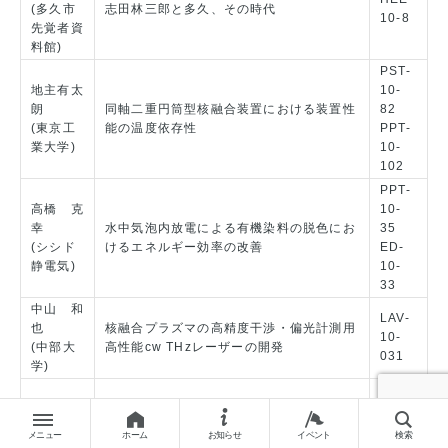
(多久市
志田林三郎と多久、その時代
10-8
先覚者資
料館)
PST-
地主有太
10-
朗
同軸二重円筒型核融合装置における装置性
82
(東京工
能の温度依存性
PPT-
業大学)
10-
102
PPT-
高橋 克
10-
幸
水中気泡内放電による有機染料の脱色にお
35
(シシド
けるエネルギー効率の改善
ED-
静電気)
10-
33
中山 和
LAV-
也
核融合プラズマの高精度干渉・偏光計測用
10-
(中部大
高性能cw THzレーザーの開発
031
学)
DEI-
西村 延
10-
晃
テラヘルツ帯における絶縁油の透過特性の
053
メニュー
ホーム
お知らせ
イベント
検索
(芝浦工
検討
EWC-