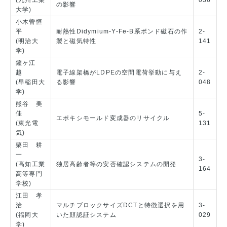
の影響
大学)
小木曽恒
平
耐熱性Didymium-Y-Fe-B系ボンド磁石の作
2-
(明治大
製と磁気特性
141
学)
鐘ヶ江
越
電子線架橋がLDPEの空間電荷挙動に与え
2-
(早稲田大
る影響
048
学)
熊谷 美
佳
5-
エポキシモールド変成器のリサイクル
(東光電
131
気)
栗田 耕
一
3-
(高知工業
独居高齢者等の安否確認システムの開発
164
高等専門
学校)
江田 孝
治
マルチブロックサイズDCTと特徴選択を用
3-
(福岡大
いた顔認証システム
029
学)