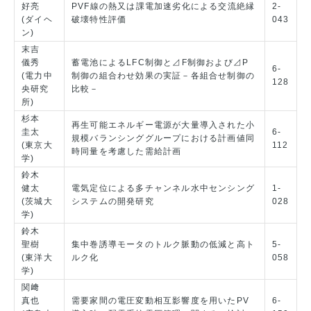
好亮
PVF線の熱又は課電加速劣化による交流絶縁
2-
(ダイヘ
破壊特性評価
043
ン)
末吉
儀秀
蓄電池によるLFC制御と⊿F制御および⊿P
6-
(電力中
制御の組合わせ効果の実証－各組合せ制御の
128
央研究
比較－
所)
杉本
再生可能エネルギー電源が大量導入された小
圭太
6-
規模バランシンググループにおける計画値同
(東京大
112
時同量を考慮した需給計画
学)
鈴木
健太
電気定位による多チャンネル水中センシング
1-
(茨城大
システムの開発研究
028
学)
鈴木
聖樹
集中巻誘導モータのトルク脈動の低減と高ト
5-
(東洋大
ルク化
058
学)
関﨑
真也
需要家間の電圧変動相互影響度を用いたPV
6-