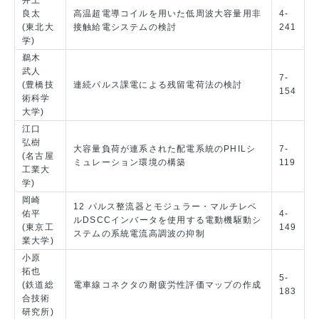
良太
高温超電導コイルを用いた低周波大容量用非
4-
(東北大
接触給電システムの検討
241
学)
鵜木
武人
7-
(豊橋技
連続パルス課電による残留電荷法の検討
154
術科学
大学)
江口
弘樹
大容量負荷が連系された配電系統のPHILシ
7-
(名古屋
ミュレーション環境の構築
119
工業大
学)
岡崎
12 パルス整流器とモジュラー・マルチレベ
佑平
4-
ルDSCCインバータを使用する電動機駆動シ
(東京工
149
ステムの系統電流高調波の抑制
業大学)
小原
拓也
5-
(鉄道総
電車線コネクタの耐疲労性評価マップの作成
183
合技術
研究所)