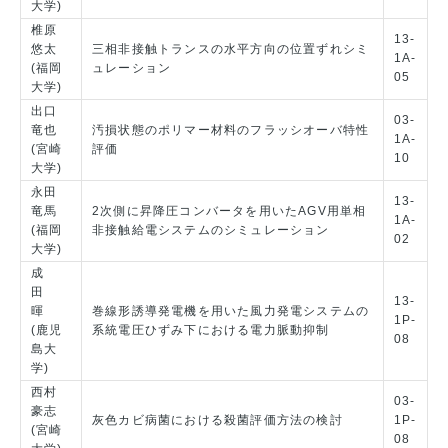
大学)
椎原
13-
悠太
三相非接触トランスの水平方向の位置ずれシミ
1A-
(福岡
ュレーション
05
大学)
出口
03-
竜也
汚損状態のポリマー材料のフラッシオーバ特性
1A-
(宮崎
評価
10
大学)
永田
13-
竜馬
2次側に昇降圧コンバータを用いたAGV用単相
1A-
(福岡
非接触給電システムのシミュレーション
02
大学)
成
田
13-
暉
巻線形誘導発電機を用いた風力発電システムの
1P-
(鹿児
系統電圧ひずみ下における電力脈動抑制
08
島大
学)
西村
03-
豪志
灰色カビ病菌における殺菌評価方法の検討
1P-
(宮崎
08