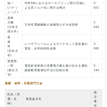
祐一
IPMSMにおけるロータブリッジ部の圧縮に
5-
(パナソ
よる高トルク化に関する検討
001
ニック)
若林
大輔
2-
方向性電磁鋼板の低磁気ひずみ化技術
(日本文
094
理大学)
渡
邉
レーザアニールによるダイヤモンド状炭素の
2-
学
電気，光学的特性改善
085
(日本大
学)
渡邉翔
一郎
電気鉄道車両の消費電力量を最小化する運転
5-
(東京大
曲線数理最適化手法の比較分析
194
学)
基礎・材料・共通部門大会
論
氏名（所
文
属：当
発表論文名
番
時）
号