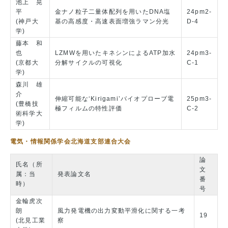
池上 晃
平
金ナノ粒子二量体配列を用いたDNA塩
24pm2-
(神戸大
基の高感度・高速表面増強ラマン分光
D-4
学)
藤本 和
也
LZMWを用いたキネシンによるATP加水
24pm3-
(京都大
分解サイクルの可視化
C-1
学)
森川 雄
介
伸縮可能な‘Kirigami’バイオプローブ電
25pm3-
(豊橋技
極フィルムの特性評価
C-2
術科学大
学)
電気・情報関係学会北海道支部連合大会
論
氏名（所
文
属：当
発表論文名
番
時）
号
金輪虎次
朗
風力発電機の出力変動平滑化に関する一考
19
(北見工業
察