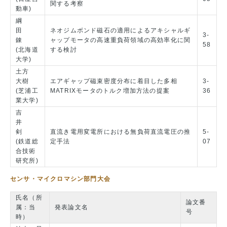
関する考察
動車)
綱
田
ネオジムボンド磁石の適用によるアキシャルギ
3-
錬
ャップモータの高速重負荷領域の高効率化に関
58
(北海道
する検討
大学)
土方
大樹
エアギャップ磁束密度分布に着目した多相
3-
(芝浦工
MATRIXモータのトルク増加方法の提案
36
業大学)
吉
井
剣
直流き電用変電所における無負荷直流電圧の推
5-
(鉄道総
定手法
07
合技術
研究所)
センサ・マイクロマシン部門大会
氏名（所
論文番
属：当
発表論文名
号
時）