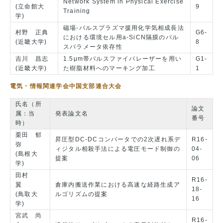
Network System in Physical Exercise
(立命館大
9
Training
学)
磁場-パルスプラズマ援用化学気相成長法
村野 正典
G6-
における環境セル用a-SiCN隔膜のパル
(近畿大学)
8
スパラメータ依存性
吉川 昌志
1.5μm帯パルスファイバレーザーを用い
G1-
(近畿大学)
た樹脂材料へのマーキング加工
1
電気・情報関連学会中国支部連合大会
氏名（所
論文
属：当
発表論文名
番号
時）
栗田 郁
昇圧型DC-DCコンバータでの2次遅れ系デ
R16-
弥
ィジタル相殺手法による電圧モード制御の
04-
(島根大
提案
06
学)
田村
R16-
翼
倉庫内搬送作業における高速な経路生成ア
18-
(鳥取大
ルゴリズムの提案
16
学)
宮武 尚
R16-