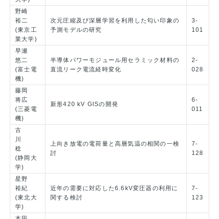
野崎
裕二
次元圧縮及び深層学習を利用した匂い印象の
3-
(東京工
予測モデルの研究
101
業大学)
早瀬
悠二
半導体パワーモジュール用セラミック材料の
2-
(富士電
直流リーク電流経時変化
028
機)
藤岡
将広
6-
新形420 kV GISの開発
(三菱電
011
機)
古
川
上向き放電の電荷量と高層気温の相関の一検
7-
稔
討
128
(静岡大
学)
星野
裕紀
近年の需要に対応した6.6kV変圧器の利用に
7-
(東北大
関する検討
123
学)
本田