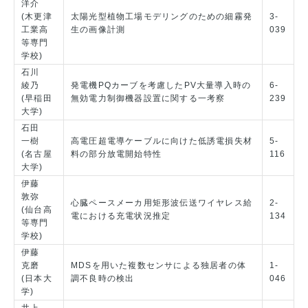
洋介
(木更津
太陽光型植物工場モデリングのための細霧発
3-
工業高
生の画像計測
039
等専門
学校)
石川
綾乃
発電機PQカーブを考慮したPV大量導入時の
6-
(早稲田
無効電力制御機器設置に関する一考察
239
大学)
石田
一樹
高電圧超電導ケーブルに向けた低誘電損失材
5-
(名古屋
料の部分放電開始特性
116
大学)
伊藤
敦弥
心臓ペースメーカ用矩形波伝送ワイヤレス給
2-
(仙台高
電における充電状況推定
134
等専門
学校)
伊藤
克磨
MDSを用いた複数センサによる独居者の体
1-
(日本大
調不良時の検出
046
学)
井上