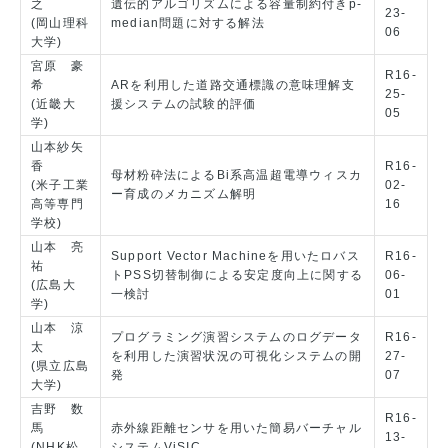
之
遺伝的アルゴリズムによる容量制約付きp-
23-
(岡山理科
median問題に対する解法
06
大学)
宮原 豪
R16-
希
ARを利用した道路交通標識の意味理解支
25-
(近畿大
援システムの試験的評価
05
学)
山本紗矢
香
R16-
母材粉砕法によるBi系高温超電導ウィスカ
(米子工業
02-
ー育成のメカニズム解明
高等専門
16
学校)
山本 亮
Support Vector Machineを用いたロバス
R16-
祐
トPSS切替制御による安定度向上に関する
06-
(広島大
一検討
01
学)
山本 涼
プログラミング演習システムのログデータ
R16-
太
を利用した演習状況の可視化システムの開
27-
(県立広島
発
07
大学)
吉野 数
R16-
馬
赤外線距離センサを用いた簡易バーチャル
13-
(NHK松
システムViSIC