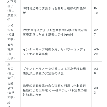
木下愛
佳子
時間切迫時に誘発される焦りと視線の関係解
B-
(富山
析
10
県立大
学)
小松
宏旭
PV大量導入により新型単独運転検出方式が過
A2-
(福井
渡安定度に与える影響の定性的検討
7
大学)
服部
竜馬
インターリーブ制御を用いたパワーコンディ
A3-
(富山
ショナの高効率化
29
大学)
藤田
智広
プラントパラメータ切替による三次元移動用
A3-
(富山
磁気浮上装置の安定性の検証
6
大学)
古町
磁歪式振動発電の永久磁石を利用した非線形
省悟
A3-
振動による広帯域化 ―磁気力とバネ定数の相
(金沢
3
対効果の考察―
大学)
横山