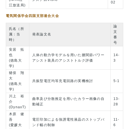
02
江放送局)
電気関係学会四国支部連合大会
論
氏名（所
文
属：当
発表論文名
番
時）
号
安居 拓
也
人体の動力学モデルを用いた腰関節パワー
14-
(徳島大
アシスト装具のアシストトルク評価
3
学)
猪俣 翔
大
共振型電圧均等充電回路の実機検討
5-1
(徳島大
学)
川上 裕
曲率及び分散推定を用いたカラー画像の自
13-
介
動補正
28
(DynaxT)
木原 健
吾
電圧印加による強誘電性液晶のストップバ
11-
(愛媛大
ンド幅の制御
6