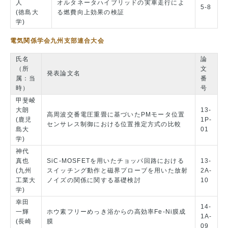
人
オルタネータハイブリッドの実車走行によ
5-8
(徳島大
る燃費向上効果の検証
学)
電気関係学会九州支部連合大会
氏名
論
（所
文
発表論文名
属：当
番
時）
号
甲斐崚
大朗
13-
高周波交番電圧重畳に基づいたPMモータ位置
(鹿児
1P-
センサレス制御における位置推定方式の比較
島大
01
学)
神代
真也
SiC-MOSFETを用いたチョッパ回路における
13-
(九州
スイッチング動作と磁界プローブを用いた放射
2A-
工業大
ノイズの関係に関する基礎検討
10
学)
幸田
14-
一輝
ホウ素フリーめっき浴からの高効率Fe-Ni膜成
1A-
(長崎
膜
09