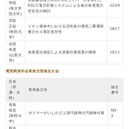
非絶縁型双方向DC-DCコンバータを用いた
明登
EDLC電力貯蔵システムによる風力発電電力
2C09
(東北学
安定化の検討
院大学)
羽富
正起
イオン液体中における活性炭の電気二重層容
2B17
(秋田大
量のセル電圧依存性
学)
吉田
有貴
表面電位測定による塗膜評価装置の開発
1E12
(山形大
学)
電気関係学会東海支部連合大会
氏名
（所
論文
発表論文名
属：当
番号
時）
青島
拓也
M2-
ポリマーがいしのどぶ漬汚損時の汚損物付着
(静岡大
3
学)
秋吉