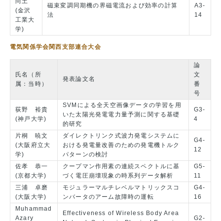
尚土
磁束変調同期機の界磁電流および効率の計算
A3-
(金沢
法
14
工業大
学)
電気関係学会関西支部連合大会
論
氏名（所
文
発表論文名
属：当時）
番
号
SVMによる全天空画像データの学習を用
荻野 裕貴
G3-
いた太陽光発電電力量予測に関する基礎
(神戸大学)
4
的研究
片桐 暁文
ダイレクトリンク式波力発電システムに
G4-
(大阪府立大
おける発電量改善のための発電機トルク
12
学)
パターンの検討
佐孝 恭一
クープマン作用素の連続スペクトルに基
G5-
(京都大学)
づく電圧崩壊現象の時系列データ解析
11
三浦 卓磨
モジュラーマルチレベルマトリックスコ
G4-
(大阪大学)
ンバータのアーム故障時の運転
16
Muhammad
Effectiveness of Wireless Body Area
Azary
G2-