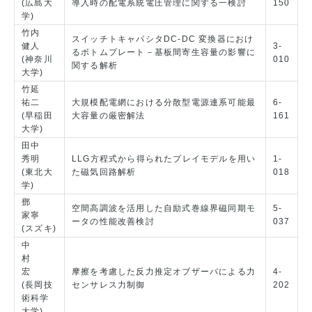
(広島大
導入時の配電系統電圧管理に関する一検討
150
学)
竹内
スイッチトキャパシタDC-DC 変換器におけ
健人
3-
るボトムプレート－基板間寄生容量の影響に
(神奈川
010
関する解析
大学)
竹延
祐二
大規模配電網における分散型電源連系可能最
6-
(早稲田
大容量の厳密解法
161
大学)
田中
秀明
LLG方程式から得られたプレイモデルを用い
1-
(東北大
た磁気回路解析
018
学)
鄧
空間高調波を活用した自励式巻線界磁同期モ
5-
家寧
ータの性能改善検討
037
(スズキ)
中
村
宏
摩擦を考慮した反力推定オブザーバによる力
4-
(長岡技
センサレス力制御
202
術科学
大学)