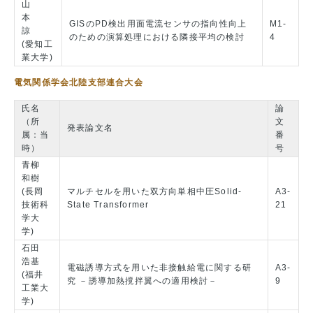
山
本
GISのPD検出用面電流センサの指向性向上
M1-
諒
のための演算処理における隣接平均の検討
4
(愛知工
業大学)
電気関係学会北陸支部連合大会
氏名
論
（所
文
発表論文名
属：当
番
時）
号
青柳
和樹
(長岡
マルチセルを用いた双方向単相中圧Solid-
A3-
技術科
State Transformer
21
学大
学)
石田
浩基
電磁誘導方式を用いた非接触給電に関する研
A3-
(福井
究 －誘導加熱撹拌翼への適用検討－
9
工業大
学)