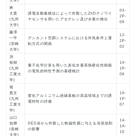
大学)
林
03-
大貴
誘電泳動集積法によって作製したZnOナノワイ
2P-
(九州
ヤセンサを用いたアセチレン及び水素の検出
09
大学)
藤澤
12-
一平
デシカント空調システムにおける外気条件と運
2P-
(宮崎
転方式の関係
02
大学)
渕
裕樹
14-
量子化学計算を用いた炭化水素系熱硬化性樹脂
(九州
1P-
の電気的特性予測の基礎検討
工業大
09
学)
堀
貴文
14-
窒化アルミニウム絶縁基板の高温領域までの誘
(九州
1P-
電特性の評価
工業大
07
学)
山口
14-
知輝
DES浴から作製した軟磁性膜に与える浴添加剤
1A-
(長崎
の影響
10
大学)