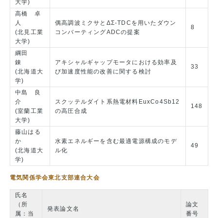
大学)
高橋 卓
人
偶高調波ミクサとΔΣ-TDCを用いたダウン
8
(北見工業
コンバーティングADCの提案
大学)
綱田
錬
アキシャルギャップモータにおける効率及
33
(北海道大
び加速度性能の改善に関する検討
学)
中島 良
介
スクッテルダイト系熱電材料EuxCo4Sb12
148
(室蘭工業
の高圧合成
大学)
藤山はる
か
水素エネルギーを含む最適電源構成のモデ
49
(北海道大
ル化
学)
電気関係学会東北支部連合大会
氏名
（所
論文
発表論文名
属：当
番号