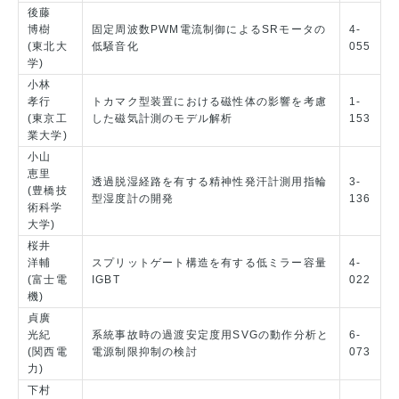
後藤
博樹
固定周波数PWM電流制御によるSRモータの
4-
(東北大
低騒音化
055
学)
小林
孝行
トカマク型装置における磁性体の影響を考慮
1-
(東京工
した磁気計測のモデル解析
153
業大学)
小山
恵里
透過脱湿経路を有する精神性発汗計測用指輪
3-
(豊橋技
型湿度計の開発
136
術科学
大学)
桜井
洋輔
スプリットゲート構造を有する低ミラー容量
4-
(富士電
IGBT
022
機)
貞廣
光紀
系統事故時の過渡安定度用SVGの動作分析と
6-
(関西電
電源制限抑制の検討
073
力)
下村