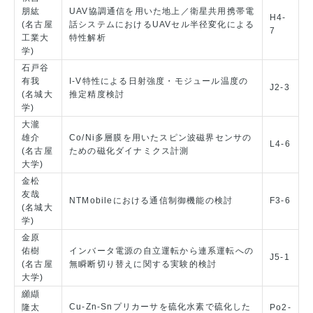
朋紘
UAV協調通信を用いた地上／衛星共用携帯電
H4-
(名古屋
話システムにおけるUAVセル半径変化による
7
工業大
特性解析
学)
石戸谷
有我
I-V特性による日射強度・モジュール温度の
J2-3
(名城大
推定精度検討
学)
大瀧
雄介
Co/Ni多層膜を用いたスピン波磁界センサの
L4-6
(名古屋
ための磁化ダイナミクス計測
大学)
金松
友哉
NTMobileにおける通信制御機能の検討
F3-6
(名城大
学)
金原
佑樹
インバータ電源の自立運転から連系運転への
J5-1
(名古屋
無瞬断切り替えに関する実験的検討
大学)
纐纈
Cu-Zn-Snプリカーサを硫化水素で硫化した
隆太
Po2-