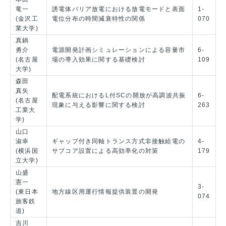
竜一
誘電体バリア放電における放電モードと表面
1-
(金沢工
電位分布の時間減衰特性の関係
070
業大学)
真鍋
勇介
電源開発計画シミュレーションによる容量市
6-
(名古屋
場の導入効果に関する基礎検討
109
大学)
森田
真矢
配電系統におけるL付SCの開放が高調波共振
6-
(名古屋
現象に与える影響に関する検討
263
工業大
学)
山口
淑幸
ギャップ付き同軸トランス方式非接触給電の
4-
(横浜国
サブコア設置による高効率化の対策
179
立大学)
山盛
憲一
3-
(東日本
地方線区用運行情報提供装置の開発
074
旅客鉄
道)
吉川