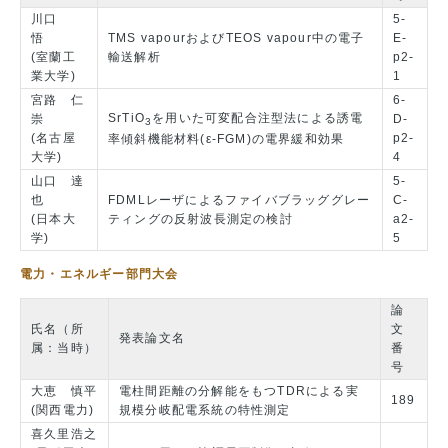
川口
5-
悟
TMS vapourおよびTEOS vapour中の電子
E-
(室蘭工
輸送解析
p2-
業大学)
1
宮路 仁
6-
SrTiO
を用いた可変配合注型法による誘電
崇
D-
3
(名古屋
p2-
率傾斜機能材料(ε-FGM)の電界緩和効果
大学)
4
山口 達
5-
也
FDMLレーザによるファイバブラッググレー
C-
(日本大
ティングの反射波長測定の検討
a2-
学)
5
電力・エネルギー部門大会
論
氏名（所
文
発表論文名
属：当時）
番
号
大恵 慎平
電柱間距離の分解能をもつTDRによる実
189
(関西電力)
規模分岐配電系統の特性測定
喜久里浩之