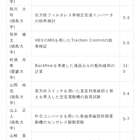
学)
島川 大
司
出力段フィルタレス単相正弦波インバータ
5-3
(徳島大
の効率検討
学)
筒井 健
太
HEVのMGを用いたTraction Controlの効
5-5
(徳島大
果検証
学)
松浦 光
希
Backflowを考慮した液晶セルの配向緩和の
11-
(愛媛大
計算
5
学)
山岡 祐
也
双方向スイッチを用いた直並列巻線切り替
5-4
(徳島大
えを導入した交流電動機の負荷試験
学)
山上 正
人
R-Dコンバータを用いた巻線界磁型同期電
5-7
(徳島大
動機のセンサレス駆動実験
学)
山根 直