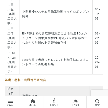
山田
大生
01-
小型液冷システム用磁気駆動マイクロポンプの
(九州
1P-
開発
工業大
03
学)
吉田
圭佑
EHF帯までの超広帯域測定による粘度10csの
03-
(九州
シリコーン油中負極性PD電流パルス波形の立
2P-
工業大
ち上がり時間の測定帯域依存性
05
学)
Rijal
Kiran
12-
非線形性を考慮したロバスト制御手法によるコ
(九州
2A-
ントローラの制御効果
産業大
06
学)
基礎・材料・共通部門研究会
氏名
（所
論文
発表論文名
属：当
番号
時）
メニュー
ホーム
お知らせ
イベント
検索