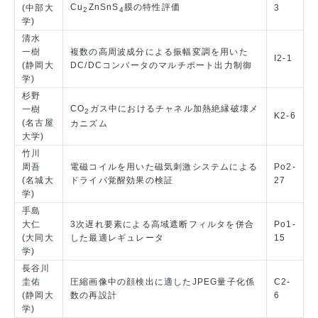
Cu
ZnSnS
膜の特性評価
(中部大
3
2
4
学)
清水
一樹
複数の高周波成分による振幅変調を用いた
I2-1
(静岡大
DC/DCコンバータのマルチポート出力制御
学)
杉野
CO
ガス中におけるチャネル加熱絶縁破壊メ
一樹
2
K2-6
(名古屋
カニズム
大学)
竹川
周吾
電磁コイルを用いた磁気刺激システムによる
Po2-
(名城大
ドライバ覚醒効果の検証
27
学)
手島
大仁
3次遅れ要素による高域遮断フィルタを併合
Po1-
(大同大
した最適レギュレータ
15
学)
長谷川
圭佑
圧縮画像中の顔検出に適したJPEG量子化係
C2-
(静岡大
数の再設計
6
学)