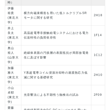
時）
伊藤
裕貴
横方向磁束構造を用いた低トルクリプルSR
2H18
(東北大
モータに関する研究
学)
井上
良太
高温超電導非接触給電システムにおける電力
1F14
(東北大
伝送特性の負荷依存性
学)
奥山
裕人
絶縁体表面の汚損層の表面抵抗が局部放電発
1C12
(山形大
生に及ぼす影響
学)
加藤
雅大
Y系超電導コイル浸漬冷却時の過渡熱応力低
2H10
(東北大
減に関する基礎研究
学)
小山
卓耶
光音響法による不顕性う蝕検出の試み
2F09
(東北大
学)
齋藤