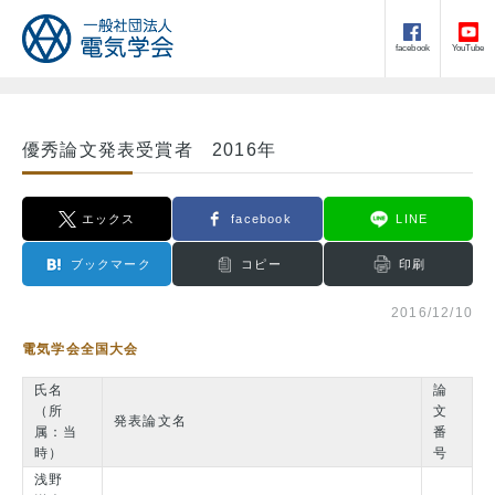
facebook
YouTube
優秀論文発表受賞者 2016年
エックス
facebook
LINE
ブックマーク
コピー
印刷
2016/12/10
電気学会全国大会
氏名
論
（所
文
発表論文名
属：当
番
時）
号
浅野