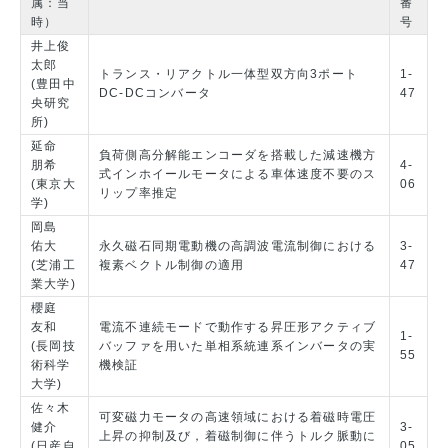
属：当
番
時）
号
井上俊
太郎
トランス・リアクトル一体型双方向3ポート
1-
(豊田中
DC-DCコンバータ
47
央研究
所)
延命
負荷側高分解能エンコーダを搭載した減速機方
朋希
4-
式インホイールモータによる車体速度不要のス
(東京大
06
リップ率推定
学)
岡島
佑大
永久磁石同期電動機の高調波電流制御における
3-
(芝浦工
複素ベクトル制御の適用
47
業大学)
櫻庭
友和
電流不連続モードで動作する昇圧形アクティブ
1-
(長岡技
バッファを用いた単相系統連系インバータの実
55
術科学
機検証
大学)
佐々木
可変磁力モータの高速領域における着磁時電圧
健介
3-
上昇の抑制及び，着磁制御に伴うトルク脈動に
(日産自
05