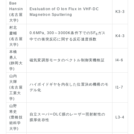
Bae
Hansin
Evaluation of O Ion Flux in VHF-DC
K3-3
(名古屋
Magnetron Sputtering
大学)
村北
0.6MPa, 300～3000K条件下でのSF
ガス
慶輔
6
K4-3
(名古屋
中での衝突反応に関する反応速度係数
大学)
本橋
勇人
磁気変調形モータのベクトル制御実機検証
I4-6
(静岡大
学)
山内
大輝
ハイポイドギヤを内在した位置決め機構のモ
(名古屋
I1-7
デル化
工業大
学)
山野
将史
自立スーパーDLC膜のレーザー照射耐性の
(豊橋技
L3-4
膜厚依存性
術科学
大学)