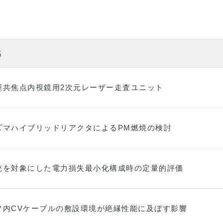
名
型共焦点内視鏡用2次元レーザー走査ユニット
ズマハイブリッドリアクタによるPM燃焼の検討
統を対象にした電力損失最小化構成時の定量的評価
フ内CVケーブルの敷設環境が絶縁性能に及ぼす影響