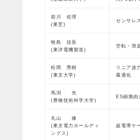
前川 佐理
センサレ
(東芝)
牧島 信吾
空転・滑
(東洋電機製造)
松岡 秀樹
リニア波
(東京大学)
最適化
馬渕 光
ES細胞
(豊橋技術科学大学)
丸山 修
(東京電力ホールディ
超電導ケ
ングス)