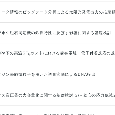
メータ情報のビッグデータ分析による太陽光発電出力の推定
が永久磁石同期機の鉄損特性に及ぼす影響に関する基礎検討
MPa下の高温SF
ガス中における衝突電離・電子付着反応の反
6
ビジン修飾微粒子を用いた誘電泳動によるDNA検出
ァス変圧器の大容量化に関する基礎検討(2)－鉄心の応力低減