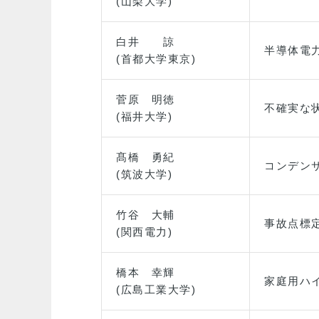
(山梨大学)
白井 諒
半導体電
(首都大学東京)
菅原 明徳
不確実な
(福井大学)
髙橋 勇紀
コンデン
(筑波大学)
竹谷 大輔
事故点標定
(関西電力)
橋本 幸輝
家庭用ハ
(広島工業大学)