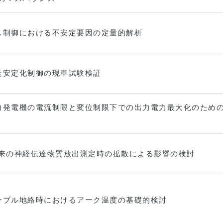
ス制御における不安定要因の定量的解析
走安定化制御の現車試験検証
力発電機の電流制限と変位制限下での出力電力最大化のため
由来の神経伝達物質放出測定時の拡散による影響の検討
ーブル地絡時におけるアーク温度の基礎的検討