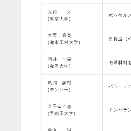
大西 大
ポッケル
(東京大学)
大野 高寛
超長波（
(湘南工科大学)
岡井 一晃
磁歪材料
(金沢大学)
風岡 諒哉
パワーデ
(デンソー)
金子奈々恵
インバラ
(早稲田大学)
金丸 誠