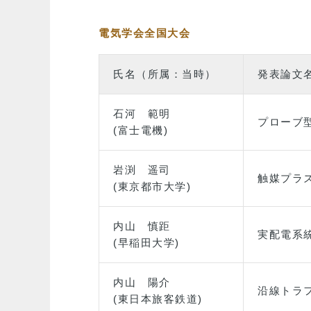
電気学会全国大会
氏名（所属：当時）
発表論文
石河 範明
プローブ
(富士電機)
岩渕 遥司
触媒プラ
(東京都市大学)
内山 慎距
実配電系
(早稲田大学)
内山 陽介
沿線トラ
(東日本旅客鉄道)