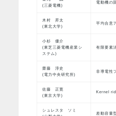
電動機の
(三菱電機)
木村 昇太
平均合意
(東北大学)
小杉 優介
(東芝三菱電機産業シ
有限要素
ステム)
齋藤 淳史
非導電性
(電力中央研究所)
佐藤 正寛
Kernel 
(東京大学)
シュレスタ ソミ
差動容量