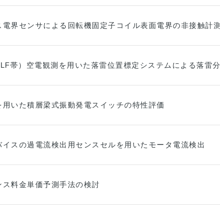
ス電界センサによる回転機固定子コイル表面電界の非接触計
VLF帯）空電観測を用いた落雷位置標定システムによる落雷
を用いた積層梁式振動発電スイッチの特性評価
バイスの過電流検出用センスセルを用いたモータ電流検出
ンス料金単価予測手法の検討