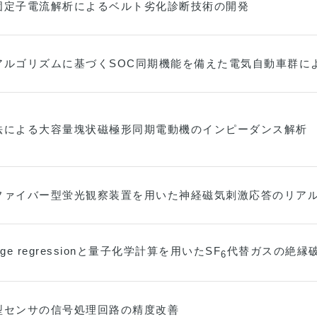
固定子電流解析によるベルト劣化診断技術の開発
アルゴリズムに基づくSOC同期機能を備えた電気自動車群に
法による大容量塊状磁極形同期電動機のインピーダンス解析
ファイバー型蛍光観察装置を用いた神経磁気刺激応答のリア
ridge regressionと量子化学計算を用いたSF
代替ガスの絶縁
6
型センサの信号処理回路の精度改善