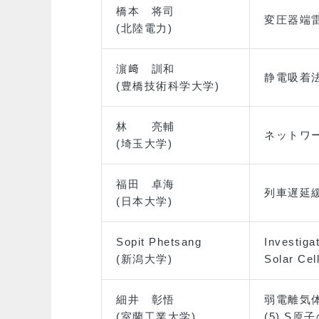
橋本 将司
変圧器端
(北陸電力)
濵﨑 訓和
静電吸着法
(豊橋技術科学大学)
林 亮輔
ネットワ
(埼玉大学)
福田 卓海
列車遅延
(日本大学)
Sopit Phetsang
Investiga
(新潟大学)
Solar Cel
細井 彰悟
弱電離気体
(室蘭工業大学)
(5) S