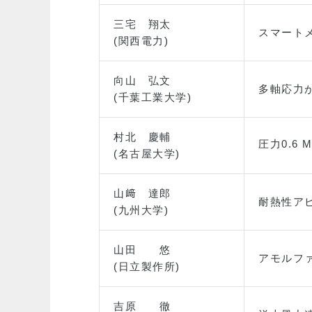
三宅 翔太
スマート
(関西電力)
向山 弘文
多軸応力
(千葉工業大学)
村北 慶輔
圧力0.6 
(名古屋大学)
山﨑 達郎
耐熱性ア
(九州大学)
山田 悠
アモルフ
(日立製作所)
吉原 徹