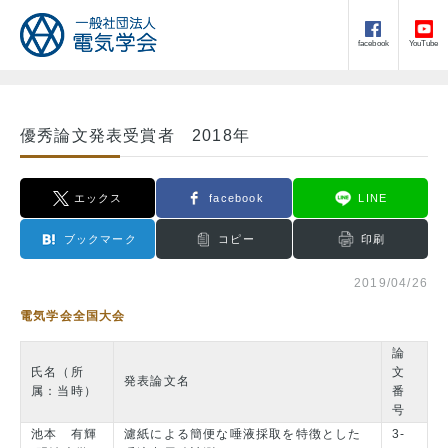
facebook
YouTube
優秀論文発表受賞者 2018年
エックス
facebook
LINE
ブックマーク
コピー
印刷
2019/04/26
電気学会全国大会
論
氏名（所
文
発表論文名
属：当時）
番
号
池本 有輝
濾紙による簡便な唾液採取を特徴とした
3-