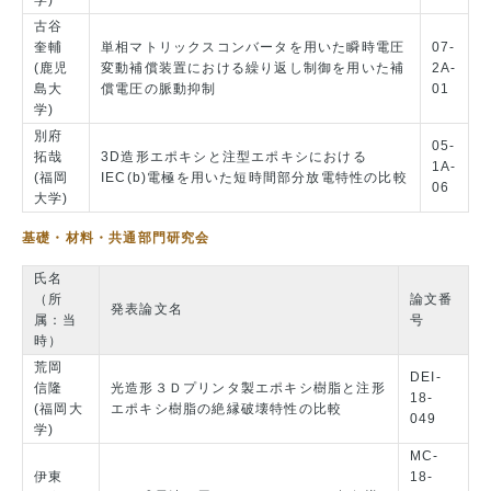
古谷
奎輔
単相マトリックスコンバータを用いた瞬時電圧
07-
(鹿児
変動補償装置における繰り返し制御を用いた補
2A-
島大
償電圧の脈動抑制
01
学)
別府
05-
拓哉
3D造形エポキシと注型エポキシにおける
1A-
(福岡
IEC(b)電極を用いた短時間部分放電特性の比較
06
大学)
基礎・材料・共通部門研究会
氏名
（所
論文番
発表論文名
属：当
号
時）
荒岡
DEI-
信隆
光造形３Ｄプリンタ製エポキシ樹脂と注形
18-
(福岡大
エポキシ樹脂の絶縁破壊特性の比較
049
学)
MC-
伊東
18-