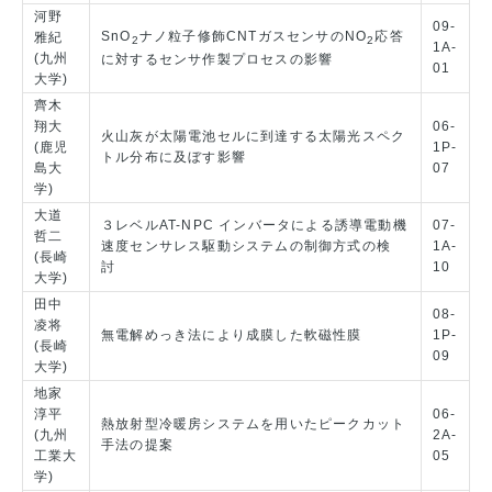
河野
09-
SnO
ナノ粒子修飾CNTガスセンサのNO
応答
雅紀
2
2
1A-
(九州
に対するセンサ作製プロセスの影響
01
大学)
齊木
翔大
06-
火山灰が太陽電池セルに到達する太陽光スペク
(鹿児
1P-
トル分布に及ぼす影響
島大
07
学)
大道
３レベルAT-NPC インバータによる誘導電動機
07-
哲二
速度センサレス駆動システムの制御方式の検
1A-
(長崎
討
10
大学)
田中
08-
凌将
無電解めっき法により成膜した軟磁性膜
1P-
(長崎
09
大学)
地家
淳平
06-
熱放射型冷暖房システムを用いたピークカット
(九州
2A-
手法の提案
工業大
05
学)