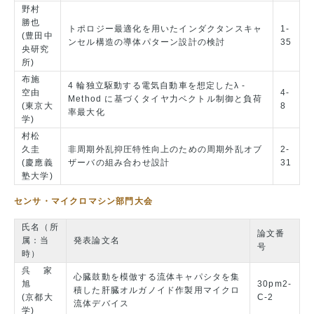
野村
勝也
トポロジー最適化を用いたインダクタンスキャ
1-
(豊田中
ンセル構造の導体パターン設計の検討
35
央研究
所)
布施
4 輪独立駆動する電気自動車を想定したλ -
空由
4-
Method に基づくタイヤ力ベクトル制御と負荷
(東京大
8
率最大化
学)
村松
久圭
非周期外乱抑圧特性向上のための周期外乱オブ
2-
(慶應義
ザーバの組み合わせ設計
31
塾大学)
センサ・マイクロマシン部門大会
氏名（所
論文番
属：当
発表論文名
号
時）
呉 家
心臓鼓動を模倣する流体キャパシタを集
旭
30pm2-
積した肝臓オルガノイド作製用マイクロ
(京都大
C-2
流体デバイス
学)