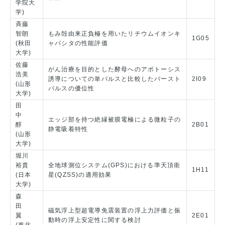
学院大
学)
斉藤
智朗
もみ殻由来正負極を用いたリチウムイオンキ
1G05
(秋田
ャパシタの性能評価
大学)
佐藤
がん治療を目的とした酵母へのアポトーシス
浩美
誘導についての単パルスと比較したバースト
2I09
(山形
パルスの優位性
大学)
田
中
エッジ部を持つ絶縁被膜電極による微粒子の
醇
2B01
静電吸着特性
(山形
大学)
堀川
裕貴
全地球測位システム(GPS)における準天頂衛
1H11
(日本
星(QZSS)の適用効果
大学)
森
田
磁気浮上型超電導免震装置の浮上力評価と振
翼
2E01
動時の浮上安定性に関する検討