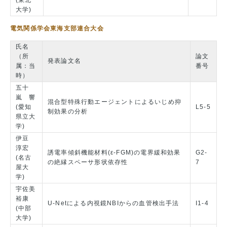
(東北
大学)
電気関係学会東海支部連合大会
氏名
（所
論文
発表論文名
属：当
番号
時）
五十
嵐 響
混合型特殊行動エージェントによるいじめ抑
(愛知
L5-5
制効果の分析
県立大
学)
伊豆
淳宏
誘電率傾斜機能材料(ε-FGM)の電界緩和効果
G2-
(名古
の絶縁スペーサ形状依存性
7
屋大
学)
宇佐美
裕康
U-Netによる内視鏡NBIからの血管検出手法
I1-4
(中部
大学)