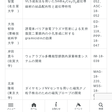
VLS成長法を用いたSmBa
Cu
O
超伝導
智寛
052,
2
3
y
(名古屋
ASC-
線材の結晶配向性と超伝導特性
大学 )
18-
052
ED-
大池
18-
郁弥
誘電体バリア放電プラズマ照射による支持
118,
(豊橋技
脂質二重膜内の小孔形成に対する
PPP-
術科学
gramicidinの効果
18-
大学 )
047
岸田
貴斗
ウェアラブル多機能型膀胱内尿量検査シス
IM-18-
(佐賀大
テムの開発
039
学)
MAG-
18-
220,
北泉
MSS-
隆裕
ダイヤモンドNVセンサを用いた磁気ナノ
18-
(東京大
粒子検出のための磁気プローブの開発
046,
学)
BMS-
18-
メニュー
ホーム
お知らせ
イベント
検索
072