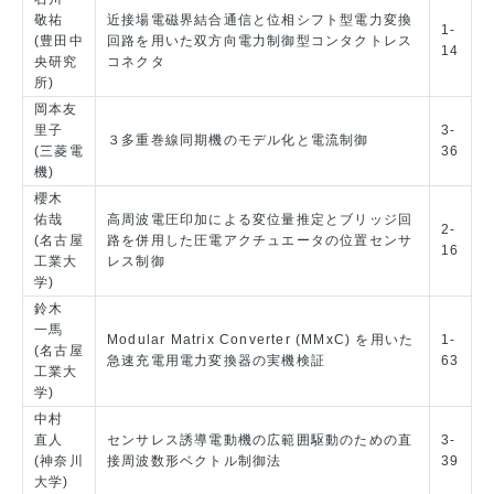
敬祐
近接場電磁界結合通信と位相シフト型電力変換
1-
(豊田中
回路を用いた双方向電力制御型コンタクトレス
14
央研究
コネクタ
所)
岡本友
里子
3-
３多重巻線同期機のモデル化と電流制御
(三菱電
36
機)
櫻木
佑哉
高周波電圧印加による変位量推定とブリッジ回
2-
(名古屋
路を併用した圧電アクチュエータの位置センサ
16
工業大
レス制御
学)
鈴木
一馬
Modular Matrix Converter (MMxC) を用いた
1-
(名古屋
急速充電用電力変換器の実機検証
63
工業大
学)
中村
直人
センサレス誘導電動機の広範囲駆動のための直
3-
(神奈川
接周波数形ベクトル制御法
39
大学)