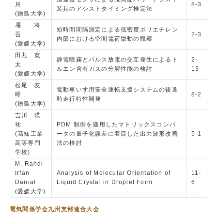
月
8-3
装具のアシストタイミング推定法
(徳島大学)
堰 将
短時間間隔測定による低密度ポリエチレン
吾
2-3
内部における空間電荷挙動の観察
(愛媛大学)
田丸 寛
静電噴霧とパルス放電の交互発生によるト
2-
太
ルエン含有ガスの分解性能の検討
13
(愛媛大学)
松尾 友
電動車いす用安全運転支援システムの後進
暉
8-2
時走行特性開発
(徳島大学)
吉川 瑛
祐
PDM 制御を適用したマトリックスコンバ
(高知工業
ータの量子化誤差に着目した出力波形改善
5-1
高等専門
法の検討
学校)
M. Rahdi
Irfan
Analysis of Molecular Orientation of
11-
Danial
Liquid Crystal in Droplet Form
6
(愛媛大学)
電気関係学会九州支部連合大会