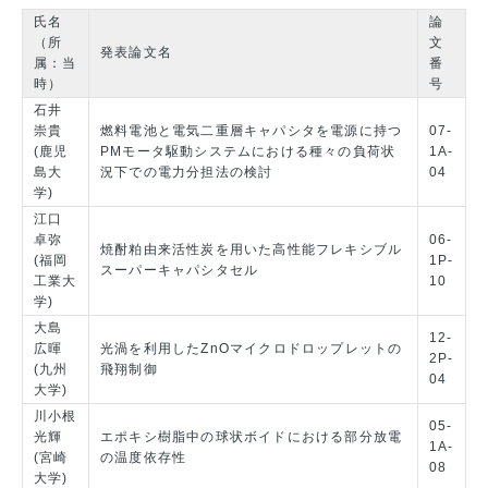
氏名
論
（所
文
発表論文名
属：当
番
時）
号
石井
崇貴
燃料電池と電気二重層キャパシタを電源に持つ
07-
(鹿児
PMモータ駆動システムにおける種々の負荷状
1A-
島大
況下での電力分担法の検討
04
学)
江口
卓弥
06-
焼酎粕由来活性炭を用いた高性能フレキシブル
(福岡
1P-
スーパーキャパシタセル
工業大
10
学)
大島
12-
広暉
光渦を利用したZnOマイクロドロップレットの
2P-
(九州
飛翔制御
04
大学)
川小根
05-
光輝
エポキシ樹脂中の球状ボイドにおける部分放電
1A-
(宮崎
の温度依存性
08
大学)