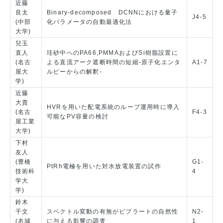
近藤
良太
Binary-decomposed DCNNにおける量子
J4-5
(中部
化パラメータの自動最適化法
大学)
兒玉
直人
珪砂中へのPA66,PMMAおよびSi樹脂設置に
(名古
よる直流アーク遮断時間の短縮-原子化エンタ
A1-7
屋大
ルピーからの解釈-
学)
近藤
大貴
HVRを用いた配電系統のループ運用時に導入
(名古
F4-3
可能なPV容量の検討
屋工業
大学)
下村
友人
(豊橋
G1-
PtRh電極を用いた対水放電装置の試作
技術科
4
学大
学)
鈴木
千文
スペクトル変動の有無がビブラートの自然性
N2-
(名城
に与える影響の調査
1