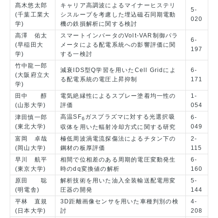
髙木悠太郎
キャリア高調波によるマイナーヒステリ
5-
(千葉工業大
シスループを考慮した埋込磁石同期電動
020
学)
機の鉄損解析に関する検討
高澤 佑太
スマートインバータのVolt-VAR制御パラ
6-
(早稲田大
メータによる配電系統への影響評価に関
197
学)
する一検討
竹中龍一郎
減衰IDS型Q学習を用いたCell Gridによ
6-
(大阪府立大
る配電系統の電圧上昇抑制
171
学)
田中 醇
電気絶縁性によるスプレー塗着均一性の
1-
(山形大学)
評価
054
高温SF
ガスプラズマに対する光選択吸
津田慎一郎
6-
6
(東北大学)
049
収体を用いた輻射冷却方式に関する研究
富岡 卓哉
極低周波渦電流探傷法によるチタン下の
2-
(岡山大学)
鋼材の板厚評価
115
早川 航平
相間で位相差のある周期的電圧変動発生
6-
(東京大学)
時のdq変換値の解析
160
原田 聡
解析技術を用いた油入全装輸送配電用変
5-
(明電舎)
圧器の開発
144
平林 直規
3D距離画像センサを用いた車種判別の検
4-
(日本大学)
討
208