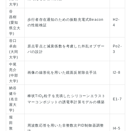
大学)
谷
昌樹
歩行者存在通知のための振動充電式Beacon
H2-
(愛知
の性能検証
4
県立大
学)
谷口
卓由
原点零点と減衰係数を考慮した外乱オブザー
Po2-
(大同
バの設計
3
大学)
中尾
亮介
画像の線形化を用いた鏡面反射除去手法
I2-8
(中部
大学)
納谷
健斗
棒状TiO
粒子を充填したシリコーンエラスト
2
(名古
E1-7
マーコンポジットの誘電率計算モデルの構築
屋大
学)
堀
田
周波数応答を用いた非整数次PID制御器調整
敦
I4-5