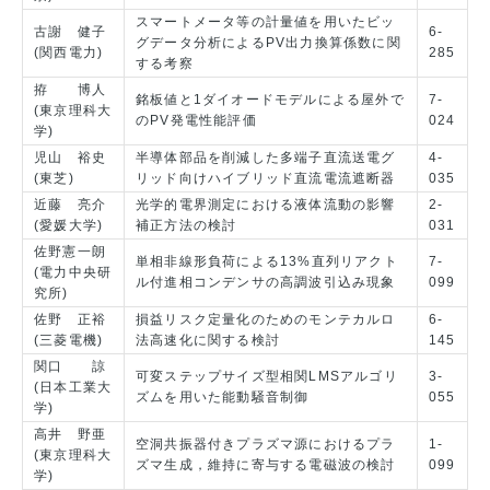
スマートメータ等の計量値を用いたビッ
古謝 健子
6-
グデータ分析によるPV出力換算係数に関
(関西電力)
285
する考察
拵 博人
銘板値と1ダイオードモデルによる屋外で
7-
(東京理科大
のPV発電性能評価
024
学)
児山 裕史
半導体部品を削減した多端子直流送電グ
4-
(東芝)
リッド向けハイブリッド直流電流遮断器
035
近藤 亮介
光学的電界測定における液体流動の影響
2-
(愛媛大学)
補正方法の検討
031
佐野憲一朗
単相非線形負荷による13%直列リアクト
7-
(電力中央研
ル付進相コンデンサの高調波引込み現象
099
究所)
佐野 正裕
損益リスク定量化のためのモンテカルロ
6-
(三菱電機)
法高速化に関する検討
145
関口 諒
可変ステップサイズ型相関LMSアルゴリ
3-
(日本工業大
ズムを用いた能動騒音制御
055
学)
高井 野亜
空洞共振器付きプラズマ源におけるプラ
1-
(東京理科大
ズマ生成，維持に寄与する電磁波の検討
099
学)