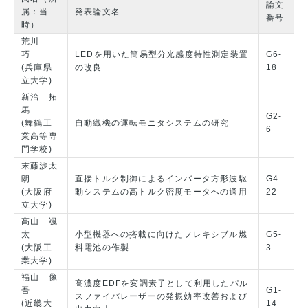
論文
属：当
発表論文名
番号
時）
荒川
巧
LEDを用いた簡易型分光感度特性測定装置
G6-
(兵庫県
の改良
18
立大学)
新治 拓
馬
G2-
(舞鶴工
自動織機の運転モニタシステムの研究
6
業高等専
門学校)
末藤渉太
朗
直接トルク制御によるインバータ方形波駆
G4-
(大阪府
動システムの高トルク密度モータへの適用
22
立大学)
高山 颯
太
小型機器への搭載に向けたフレキシブル燃
G5-
(大阪工
料電池の作製
3
業大学)
福山 像
高濃度EDFを変調素子として利用したパル
吾
G1-
スファイバレーザーの発振効率改善および
(近畿大
14