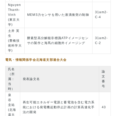
Nguyen
Thanh-
31am2-
Vinh
MEMS力センサを用いた液滴衝突の制御
C-4
(東京大
学)
土井 英
生
酵素型高分解能非標識ATPイメージセン
31am2-
(豊橋技
サの製作と海馬の細胞外イメージング
C-2
術科学大
学)
電気・情報関係学会北海道支部連合大会
氏名
論
（所
文
属：
発表論文名
番
当
号
時）
泉
谷
再生可能エネルギー電源と蓄電池を含む電力系
圭祐
統における発電機起動停止計画の計算高速化手
43
(北海
法の開発
道大