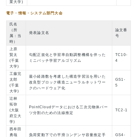
業大学)
電子・情報・システム部門大会
氏名
（所
論文番
発表論文名
属：当
号
時）
上原
賢太
勾配正規化と学習率自動調整機構を伴った
TC10-
(千葉
ミニバッチ学習アルゴリズム
4
大学)
工藤完
最小経路数を考慮した構造学習法を用いた
太郎
GS1-
改良型ブロック構造ニューラルネットワー
(千葉
5
クのハードウェア化
大学)
辻林
拓弥
PointCloudデータにおける三次元物体パー
(大阪
TC2-1
ツ分割のための法線推定
府立大
学)
西牟田
勇哉
負荷変動下での平滑コンデンサ容量推定手
GS4-