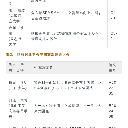
出力向上
学 )
南 勝彦
分布巻SPMSMのトルク質量比向上に関す
G4-
(大阪府
る基礎検討
20
立大学)
森川 浩
暉
鉄損を考慮した誘導電動機の省エネルギー
G3-
(同志社
最適軌道の設計
3
大学)
電気・情報関連学会中国支部連合大会
氏名（所
論文
発表論文名
属：当時）
番号
植田 祥明
等色相平面における画素分布を考慮した
R18-
(山口大学)
S字変換によるコントラスト強調法
22-
05
川邊 大貴
(津山工業
カーネル法を用いた成長型ニューラルガ
R18-
高等専門学
スの開発
24-
校)
09