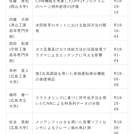
佐藤 将也
CoW機能を考慮したOFF2Fプログラム
R18-
(岡山大学)
のページ例外処理の評価
19-
10
内藤 大樹
(津山工業
水田除草ロボットにおける旋回方法の開
R18-
高等専門学
発
16-
校)
04
西田 和貴
(宇部工業
ガス流量及びガス供給方法が沿面放電プ
R18-
高等専門学
ラズマによるエッチングに与える影響
01-
校)
04
布村 直人
第2次高調波を用いた単独運転検出機能
R18-
(広島工業
の基礎検証
06-
大学)
09
橋田 修一
クラスタリングに基づく符号化手法を用
R18-
(広島市立
いたCNNによる時系列データの分類
25-
大学)
06
松永 美樹
メジアンフィルタを用いた音響ソフトセ
R18-
(広島大学)
ンサによるクレーン振れ角計測
08-
06