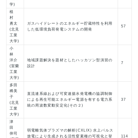
学)
植
村
勇太
ガスハイドレートのエネルギー貯蔵特性を利用
57
(北見
した低環境負荷発電システムの開発
工業
大学)
小
林
洋介
地域課題解決を題材としたハッカソン型演習の
7
(室蘭
設計
工業
大学)
多田
稀美
直流連系線および可変速揚水発電機の協調制御
子
による再生可能エネルギー電源を有する電力系
37
(北見
統の周波数変動安定化(その２)
工業
大学)
津
田
弱電離気体プラズマの解析(CXLIX) 水上パルス
倖司
放電により生成される活性窒素種の可視化と挙
114