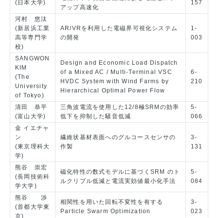
(日本大学)
157
アップ高速化
河村 悠汰
(新居浜工業
AR/VRを利用した電磁界可視化システム
1-
高等専門学
の開発
003
校)
SANGWON
Design and Economic Load Dispatch
KIM
of a Mixed AC / Multi-Terminal VSC
6-
(The
HVDC System with Wind Farms by
210
University
Hierarchical Optimal Power Flow
of Tokyo)
清田 恭平
三角波電流を使用した12/8極SRMの効率
5-
(富山大学)
低下を抑制した騒音低減
066
金 イエチャ
ン
繊維状基材表面へのグルコースセンサの
3-
(東京理科大
作製
131
学)
熊谷 崇宏
磁化特性の数式モデルに基づくSRM のト
5-
(長岡技術科
ルクリプル低減と電流実効値最小化手法
084
学大学)
熊谷 渉
相関性を用いた回転不変性を有する
3-
(首都大学東
Particle Swarm Optimization
023
京)