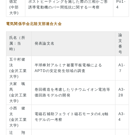
徳宏
ポストヒーティングを施した際の三相かご形
Po1-
(中部
誘導電動機のバー間抵抗に関する一考察
4
大学)
電気関係学会北陸支部連合大会
論
氏名（所
文
属：当
発表論文名
番
時）
号
五十村健
汰
半球棒対アルミナ被覆平板電極による
A1-
(金沢工業
APTDの安定発生領域の調査
７
大学)
大家 颯
馬
巻回構造を考慮したリチウムイオン電池等
A3-
(金沢工業
価回路モデルの開発
28
大学)
小西 健
太
電磁石補助フェライト磁石モータのd,q軸
A3-
(金沢工業
モデルの一考察
4
大学)
辻 翔