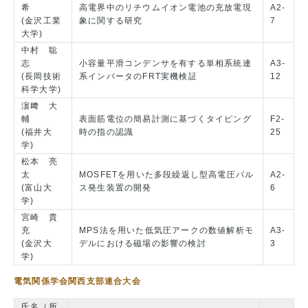
希
高電界中のリチウムイオン電池の充放電現
A2-
(金沢工業
象に関する研究
7
大学)
中村 聡
志
小容量平滑コンデンサを有する単相系統連
A3-
(長岡技術
系インバータのFRT実機検証
12
科学大学)
濵﨑 大
輔
表面筋電位の簡易計測に基づくタイピング
F2-
(福井大
時の指の認識
25
学)
松本 亮
太
MOSFETを用いた多段繰返し型高電圧パル
A2-
(富山大
ス発生装置の開発
6
学)
宮崎 貴
充
MPS法を用いた低気圧アークの数値解析モ
A3-
(金沢大
デルにおける磁場の影響の検討
3
学)
電気関係学会関西支部連合大会
氏名（所