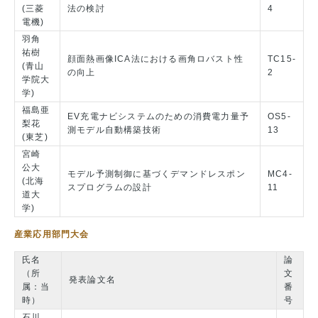
(三菱
法の検討
4
電機)
羽角
祐樹
顔面熱画像ICA法における画角ロバスト性
TC15-
(青山
の向上
2
学院大
学)
福島亜
EV充電ナビシステムのための消費電力量予
OS5-
梨花
測モデル自動構築技術
13
(東芝)
宮崎
公大
モデル予測制御に基づくデマンドレスポン
MC4-
(北海
スプログラムの設計
11
道大
学)
産業応用部門大会
氏名
論
（所
文
発表論文名
属：当
番
時）
号
石川