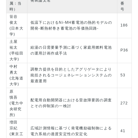
発表論文名
属：当
番
時）
号
笹谷
俊太
低温下におけるNi-MH蓄電池の熱的モデルの
186
(日本大
開発-断熱材巻き蓄電池の等価熱回路-
学)
土屋
祐太
給湯の日需要量予測に基づく家庭用燃料電池
P36
(早稲田
の運用計画作成手法
大学)
中村
調整力提供を目的としたアグリゲータにより
勇太
統括されるコージェネレーションシステムの
53
(北海道
最適運用
大学)
原
慎吾
配電用自動開閉器における雷故障要因の調査
(電力中
272
とその抑制策の一検討
央研究
所)
増田
宗紀
広域計測情報に基づく発電機励磁制御による
41
(東京工
電力系統の過渡安定性の安定化