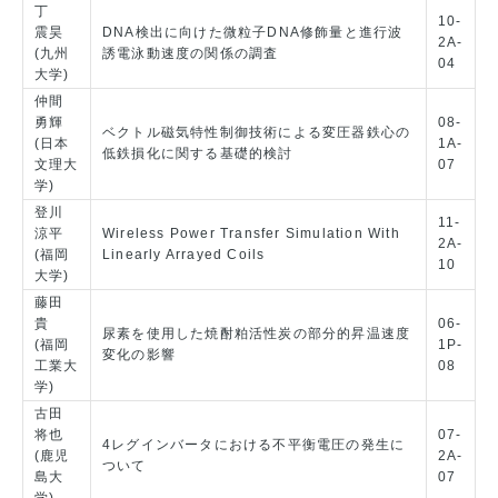
丁
10-
震昊
DNA検出に向けた微粒子DNA修飾量と進行波
2A-
(九州
誘電泳動速度の関係の調査
04
大学)
仲間
勇輝
08-
ベクトル磁気特性制御技術による変圧器鉄心の
(日本
1A-
低鉄損化に関する基礎的検討
文理大
07
学)
登川
11-
涼平
Wireless Power Transfer Simulation With
2A-
(福岡
Linearly Arrayed Coils
10
大学)
藤田
貴
06-
尿素を使用した焼酎粕活性炭の部分的昇温速度
(福岡
1P-
変化の影響
工業大
08
学)
古田
将也
07-
4レグインバータにおける不平衡電圧の発生に
(鹿児
2A-
ついて
島大
07
学)