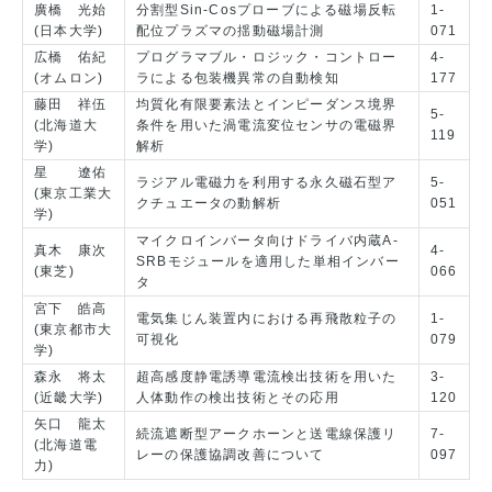
廣橋 光始
分割型Sin-Cosプローブによる磁場反転
1-
(日本大学)
配位プラズマの揺動磁場計測
071
広橋 佑紀
プログラマブル・ロジック・コントロー
4-
(オムロン)
ラによる包装機異常の自動検知
177
藤田 祥伍
均質化有限要素法とインピーダンス境界
5-
(北海道大
条件を用いた渦電流変位センサの電磁界
119
学)
解析
星 遼佑
ラジアル電磁力を利用する永久磁石型ア
5-
(東京工業大
クチュエータの動解析
051
学)
マイクロインバータ向けドライバ内蔵A-
真木 康次
4-
SRBモジュールを適用した単相インバー
(東芝)
066
タ
宮下 皓高
電気集じん装置内における再飛散粒子の
1-
(東京都市大
可視化
079
学)
森永 将太
超高感度静電誘導電流検出技術を用いた
3-
(近畿大学)
人体動作の検出技術とその応用
120
矢口 龍太
続流遮断型アークホーンと送電線保護リ
7-
(北海道電
レーの保護協調改善について
097
力)