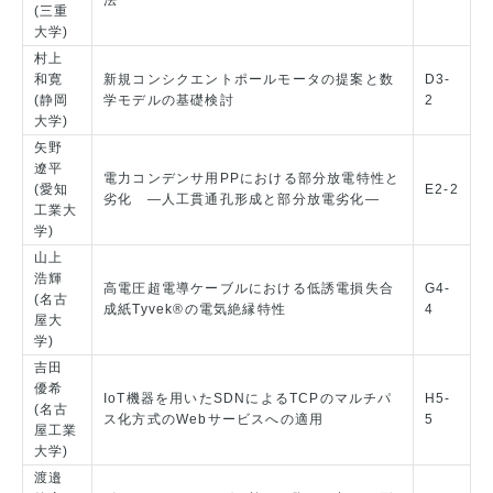
法
(三重
大学)
村上
和寛
新規コンシクエントポールモータの提案と数
D3-
(静岡
学モデルの基礎検討
2
大学)
矢野
遼平
電力コンデンサ用PPにおける部分放電特性と
(愛知
E2-2
劣化 ―人工貫通孔形成と部分放電劣化―
工業大
学)
山上
浩輝
高電圧超電導ケーブルにおける低誘電損失合
G4-
(名古
成紙Tyvek®の電気絶縁特性
4
屋大
学)
吉田
優希
IoT機器を用いたSDNによるTCPのマルチパ
H5-
(名古
ス化方式のWebサービスへの適用
5
屋工業
大学)
渡邉