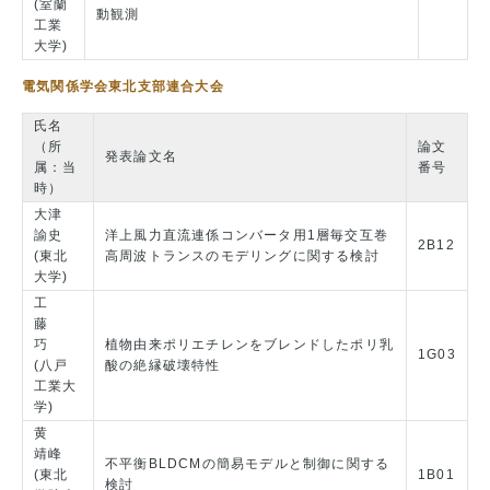
(室蘭
動観測
工業
大学)
電気関係学会東北支部連合大会
氏名
（所
論文
発表論文名
属：当
番号
時）
大津
諭史
洋上風力直流連係コンバータ用1層毎交互巻
2B12
(東北
高周波トランスのモデリングに関する検討
大学)
工
藤
巧
植物由来ポリエチレンをブレンドしたポリ乳
1G03
(八戸
酸の絶縁破壊特性
工業大
学)
黄
靖峰
不平衡BLDCMの簡易モデルと制御に関する
(東北
1B01
検討