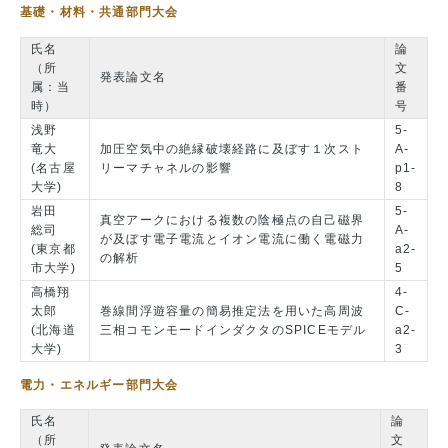
基礎・材料・共通部門大会
氏名
論
（所
文
発表論文名
属：当
番
時）
号
浅野
5-
竜大
加圧空気中の絶縁破壊経路に及ぼす１次スト
A-
(名古屋
リーマチャネルの影響
p1-
大学)
8
岩田
5-
真空アークにおける複数の陰極点の自己磁界
総司
A-
が及ぼす電子電流とイオン電流に働く電磁力
(東京都
a2-
の解析
市大学)
5
高橋翔
4-
太郎
巻線間浮遊容量の簡易推定法を用いた高周波
C-
(北海道
三相コモンモードインダクタのSPICEモデル
a2-
大学)
3
電力・エネルギー部門大会
氏名
論
（所
文