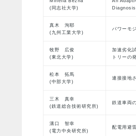
Minella Bezha
An Adapti
(同志社大学)
Diagnosis
真木 洵耶
パワーモ
(九州工業大学)
牧野 広俊
加速劣化試
(東北大学)
トリーの
松本 拓馬
連接接地
(中部大学)
三木 真幸
鉄道車両
(鉄道総合技術研究所)
溝口 智幸
配電用避
(電力中央研究所)