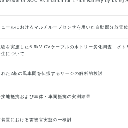
ve Model of SOC Estimation for Li-Ion Battery by using
ジュールにおけるマルチループセンサを用いた自動部分放電
験を実施した6.6kV CVケーブルの水トリー劣化調査―水
発生について―
された2基の風車間を伝搬するサージの解析的検討
の接地抵抗および車体・車間抵抗の実測結果
雷装置における雷被害実態の一検討