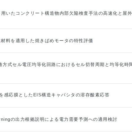
を用いたコンクリート構造物内部欠陥検査手法の高速化と屋
磁性材料を適用した焼きばめモータの特性評価
回路方式セル電圧均等化回路におけるセル切替周期と均等化時
を感応膜としたEIS構造キャパシタの溶存酸素応答
Learningの出力根拠説明による電力需要予測への適用検討