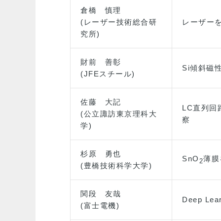
倉橋 慎理
(レーザー技術総合研
レーザー
究所)
財前 善彰
Si傾斜
(JFEスチール)
佐藤 大記
LC直列
(公立諏訪東京理科大
察
学)
杉原 勇也
SnO
薄膜
2
(豊橋技術科学大学)
関段 友哉
Deep 
(富士電機)