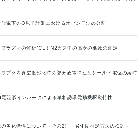
素放電下のO原子計測におけるオゾン干渉の分離
プラズマの解析(CLI) N2ガス中の高次の係数の測定
タラプタ内真空度劣化時の部分放電特性とシールド電位の経
WM電流形インバータによる単相誘導電動機駆動特性
紙の劣化特性について（その2）―劣化度推定方法の検討－