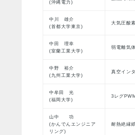
(沖縄電力)
中川 雄介
大気圧酸
(首都大学東京)
中田 理幸
弱電離気体
(室蘭工業大学)
中野 裕介
真空イン
(九州工業大学)
中牟田 光
3レグP
(福岡大学)
山中 功
(かんでんエンジニア
耐熱絶縁
リング)