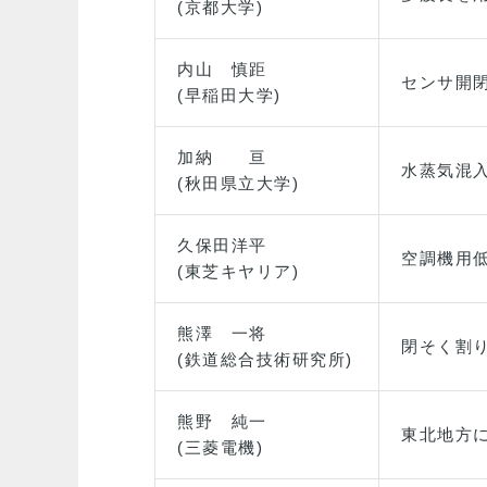
(京都大学)
内山 慎距
センサ開
(早稲田大学)
加納 亘
水蒸気混
(秋田県立大学)
久保田洋平
空調機用
(東芝キヤリア)
熊澤 一将
閉そく割
(鉄道総合技術研究所)
熊野 純一
東北地方
(三菱電機)