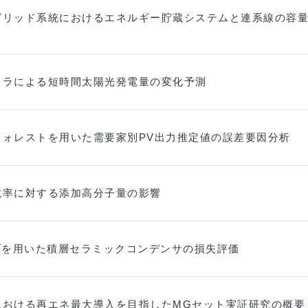
グリッド系統におけるエネルギー貯蔵システムと連系線の容
メラによる短時間太陽光発電量の変化予測
フォレストを用いた需要家別PV出力推定値の誤差要因分析
抗率に対する添加高分子量の影響
ーブを用いた積層セラミックコンデンサの損失評価
における再エネ最大導入を目指したMGセット実証研究の概要