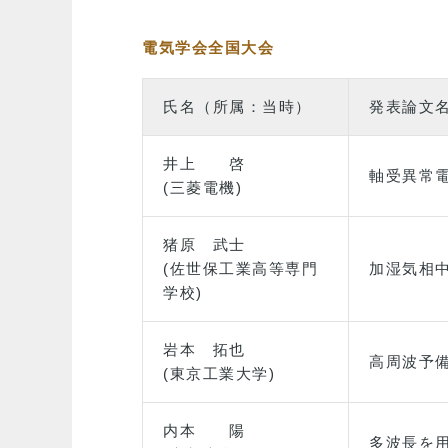
電気学会全国大会
氏名（所属：当時）
発表論文
井上 啓
軸受異常
(三菱電機)
猪原 武士
(佐世保工業高等専門
加湿気相
学校)
岩本 拓也
高周波予
(東京工業大学)
内本 陽
多波長を