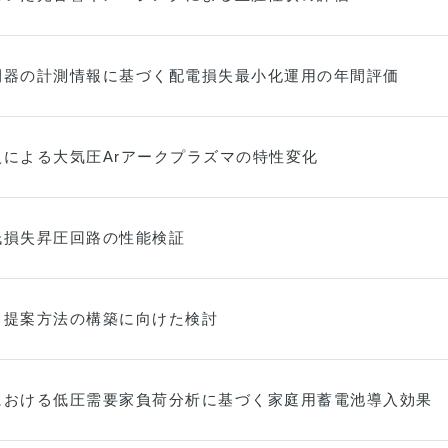
閉器の計測情報に基づく配電損失最小化運用の年間評価
入による大気圧Arアークプラズマの特性変化
低損失昇圧回路の性能検証
り提案方法の構築に向けた検討
における低圧需要家負荷分析に基づく家庭用蓄電池導入効果