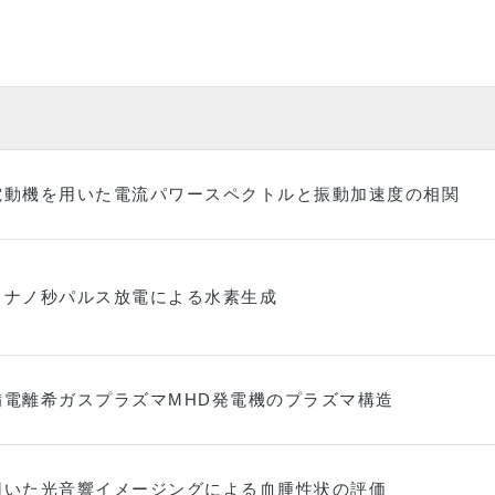
名
電動機を用いた電流パワースペクトルと振動加速度の相関
中ナノ秒パルス放電による水素生成
備電離希ガスプラズマMHD発電機のプラズマ構造
用いた光音響イメージングによる血腫性状の評価