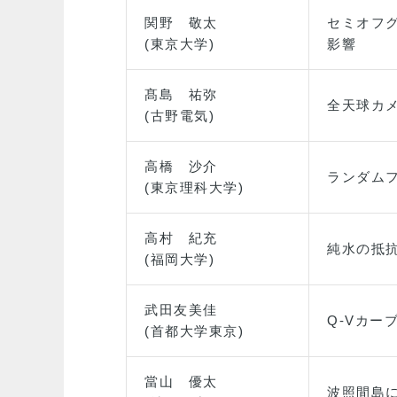
関野 敬太
セミオフ
(東京大学)
影響
髙島 祐弥
全天球カ
(古野電気)
高橋 沙介
ランダム
(東京理科大学)
高村 紀充
純水の抵
(福岡大学)
武田友美佳
Q-Vカ
(首都大学東京)
當山 優太
波照間島