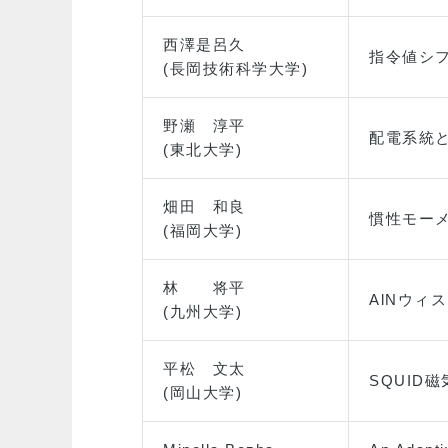
西澤是呂久
指令値シ
(長岡技術科学大学)
野瀬 淳平
配電系統
(東北大学)
畑田 和良
慣性モーメ
(福岡大学)
林 将平
AlNウ
(九州大学)
平松 文太
SQUID
(岡山大学)