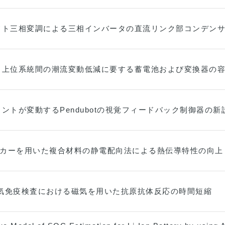
フト三相変調による三相インバータの直流リンク部コンデン
と上位系統間の潮流変動低減に要する蓄電池および変換器の
ントが変動するPendubotの視覚フィードバック制御器の新
ィスカーを用いた複合材料の静電配向法による熱伝導特性の向上
磁気免疫検査における磁気を用いた抗原抗体反応の時間短縮