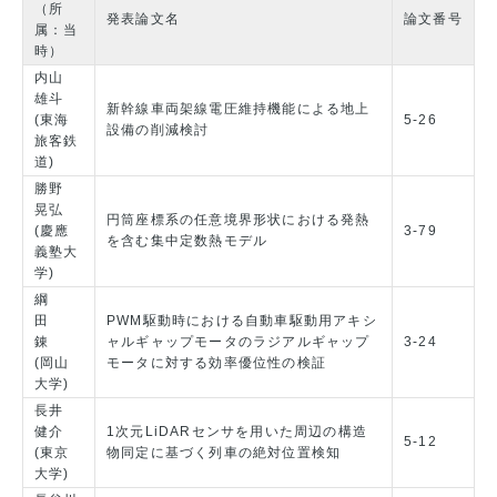
（所
発表論文名
論文番号
属：当
時）
内山
雄斗
新幹線車両架線電圧維持機能による地上
(東海
5-26
設備の削減検討
旅客鉄
道)
勝野
晃弘
円筒座標系の任意境界形状における発熱
(慶應
3-79
を含む集中定数熱モデル
義塾大
学)
綱
田
PWM駆動時における自動車駆動用アキシ
錬
ャルギャップモータのラジアルギャップ
3-24
(岡山
モータに対する効率優位性の検証
大学)
長井
健介
1次元LiDARセンサを用いた周辺の構造
5-12
(東京
物同定に基づく列車の絶対位置検知
大学)