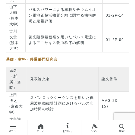
山下
パルスパワーによる車載リチウムイオ
大輔
ン電池正極活物質分離に関する機構解
01-2P-14
(熊本
明と定量評価
大学)
吉川
友貴
蛍光顕微鏡観察を用いたパルス電流に
01-2P-09
(熊本
よるアニサキス殺虫秩序の解明
大学)
基礎・材料・共通部門研究会
氏名
（所
発表論文名
論文番号
属：当
時）
上田
スピンロックシーケンスを用いた低
博之
MAG-23-
周波振動磁場計測におけるパルス印
(京都大
157
加時間の検討
学)
大島誠
一郎
近赤外分光情報に基づいた油入変圧
IM-23-005
(トーエ
器の劣化診断手法の提案
LAV-23-005
メニュー
ホーム
お知らせ
イベント
検索