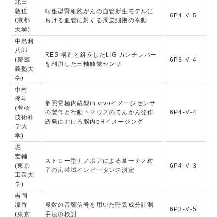
北田
敦也
転座型腎細胞がんの血管新生モデルに
6P4-M-5
(京都
おける血管に対する周皮細胞の挙動
大学)
中島利
八郎
RES 構造と斜立したLIG カンチレバー
(慶應
6P3-M-4
を利用した三軸触覚センサ
義塾大
学)
中村
優斗
参照電極内蔵型in vivoイメージセンサ
(豊橋
の製作と行動下マウスのてんかん発作
6P4-M-4
技術科
誘発における脳内pHイメージング
学大
学)
堀
宏輔
ストロー型ナノポアによる単一ナノ粒
(東京
6P4-M-3
子の広帯域インピーダンス測定
工業大
学)
吉岡
凜香
複数の音響信号を用いた呼気成分計測
6P3-M-5
(東京
手法の検討