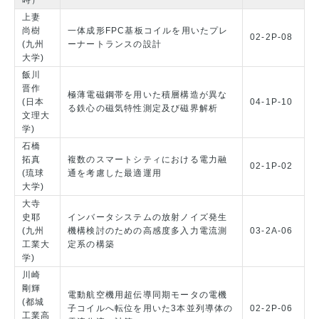
上妻
尚樹
一体成形FPC基板コイルを用いたプレ
02-2P-08
(九州
ーナートランスの設計
大学)
飯川
晋作
極薄電磁鋼帯を用いた積層構造が異な
(日本
04-1P-10
る鉄心の磁気特性測定及び磁界解析
文理大
学)
石橋
拓真
複数のスマートシティにおける電力融
02-1P-02
(琉球
通を考慮した最適運用
大学)
大寺
史耶
インバータシステムの放射ノイズ発生
(九州
機構検討のための高感度多入力電流測
03-2A-06
工業大
定系の構築
学)
川崎
剛輝
電動航空機用超伝導同期モータの電機
(都城
子コイルへ転位を用いた3本並列導体の
02-2P-06
工業高