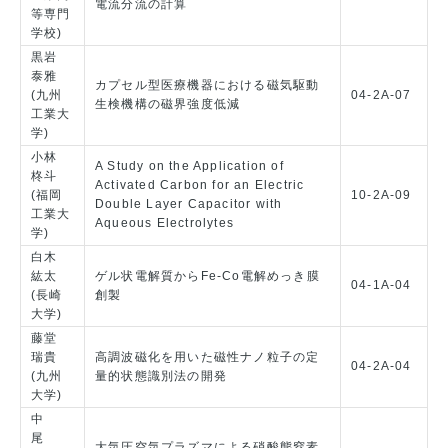
電流分流の計算
等専門
学校)
黒岩
泰雅
カプセル型医療機器における磁気駆動
(九州
04-2A-07
生検機構の磁界強度低減
工業大
学)
小林
A Study on the Application of
柊斗
Activated Carbon for an Electric
(福岡
10-2A-09
Double Layer Capacitor with
工業大
Aqueous Electrolytes
学)
白木
紘太
ゲル状電解質からFe-Co電解めっき膜
04-1A-04
(長崎
創製
大学)
藤堂
瑞貴
高調波磁化を用いた磁性ナノ粒子の定
04-2A-04
(九州
量的状態識別法の開発
大学)
中
尾
大気圧空気プラズマによる硝酸態窒素