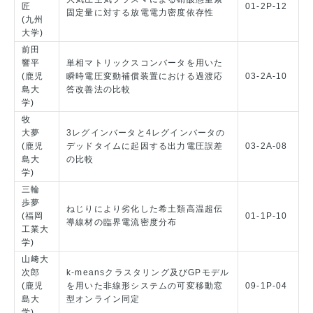
匠
01-2P-12
固定量に対する放電電力密度依存性
(九州
大学)
前田
響平
単相マトリックスコンバータを用いた
(鹿児
瞬時電圧変動補償装置における過渡応
03-2A-10
島大
答改善法の比較
学)
牧
大夢
3レグインバータと4レグインバータの
(鹿児
デッドタイムに起因する出力電圧誤差
03-2A-08
島大
の比較
学)
三輪
歩夢
ねじりにより劣化した希土類高温超伝
(福岡
01-1P-10
導線材の臨界電流密度分布
工業大
学)
山﨑大
次郎
k-meansクラスタリング及びGPモデル
(鹿児
を用いた非線形システムの可変移動窓
09-1P-04
島大
型オンライン同定
学)