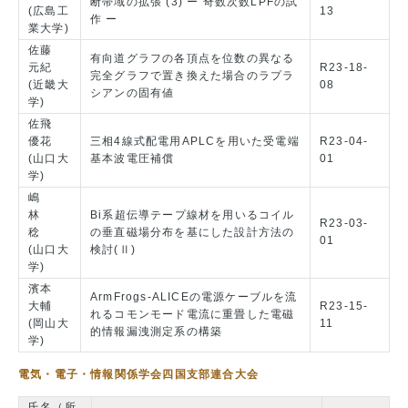
断帯域の拡張 (3) ー 奇数次数LPFの試
(広島工
13
作 ー
業大学)
佐藤
有向道グラフの各頂点を位数の異なる
元紀
R23-18-
完全グラフで置き換えた場合のラプラ
(近畿大
08
シアンの固有値
学)
佐飛
優花
三相4線式配電用APLCを用いた受電端
R23-04-
(山口大
基本波電圧補償
01
学)
嶋
林
Bi系超伝導テープ線材を用いるコイル
R23-03-
稔
の垂直磁場分布を基にした設計方法の
01
(山口大
検討(Ⅱ)
学)
濱本
ArmFrogs-ALICEの電源ケーブルを流
大輔
R23-15-
れるコモンモード電流に重畳した電磁
(岡山大
11
的情報漏洩測定系の構築
学)
電気・電子・情報関係学会四国支部連合大会
氏名（所