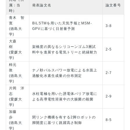
属：当
発表論文名
論文番号
時）
青木 智
寛
BiLSTMを用いた天気予報とMSM-
3-8
(徳島大
GPVに基づく日射量予測
学)
大森
樹
架橋度の異なるシリコーンゴム3層試
2-5
(愛媛大
料中を進展する電気トリーと絶縁耐力
学)
柿元
敦
ナノ秒パルスパワー放電による水面上
2-7
(徳島大
過酸化水素生成量の分布測定
学)
片岡 洋
志
水柱電極を用いた誘電体バリア放電に
2-9
(愛媛大
よる高導電性溶液中の大腸菌の殺菌
学)
加藤
歩
閉リンク機構を有する2脚ロボットの
8-5
(徳島大
脚開度に基づく跳躍高さ制御
学)