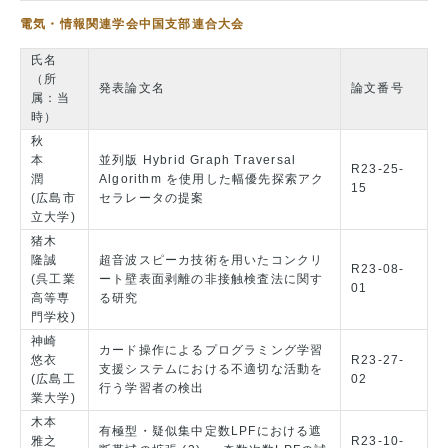
電気・情報関連学会中国支部連合大会
氏名
（所
発表論文名
論文番号
属：当
時）
秋
本
並列版 Hybrid Graph Traversal
R23-25-
潤
Algorithm を使用した幅優先探索アク
15
(広島市
セラレータの提案
立大学)
猪木
隆誠
超音波スピーカ技術を用いたコンクリ
R23-08-
(呉工業
ート壁表面剥離の非接触検査法に関す
01
高等専
る研究
門学校)
神崎
カード操作によるプログラミング学習
悠衣
R23-27-
支援システムにおける不適切な活動を
(広島工
02
行う学習者の検出
業大学)
木本
有極型・疑似集中定数LPFにおける遮
雅之
R23-10-