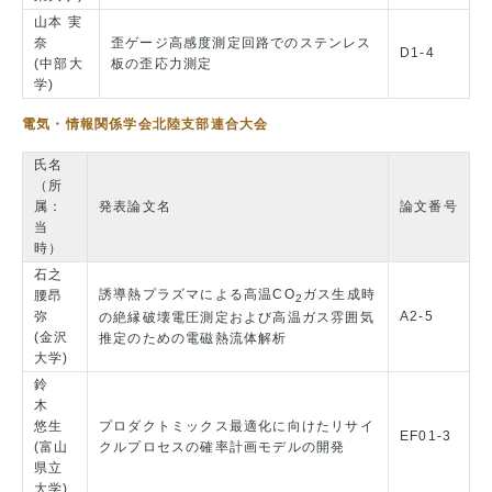
山本 実
奈
歪ゲージ高感度測定回路でのステンレス
D1-4
(中部大
板の歪応力測定
学)
電気・情報関係学会北陸支部連合大会
氏名
（所
属：
発表論文名
論文番号
当
時）
石之
誘導熱プラズマによる高温CO
ガス生成時
腰昂
2
弥
A2-5
の絶縁破壊電圧測定および高温ガス雰囲気
(金沢
推定のための電磁熱流体解析
大学)
鈴
木
悠生
プロダクトミックス最適化に向けたリサイ
EF01-3
(富山
クルプロセスの確率計画モデルの開発
県立
大学)