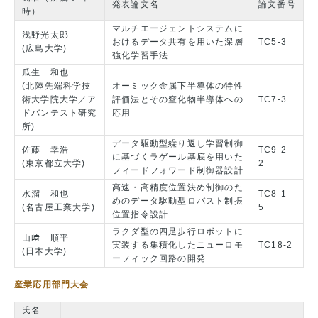
発表論文名
論文番号
時）
マルチエージェントシステムに
浅野光太郎
おけるデータ共有を用いた深層
TC5-3
(広島大学)
強化学習手法
瓜生 和也
(北陸先端科学技
オーミック金属下半導体の特性
術大学院大学／ア
評価法とその窒化物半導体への
TC7-3
ドバンテスト研究
応用
所)
データ駆動型繰り返し学習制御
佐藤 幸浩
TC9-2-
に基づくラゲール基底を用いた
(東京都立大学)
2
フィードフォワード制御器設計
高速・高精度位置決め制御のた
水溜 和也
TC8-1-
めのデータ駆動型ロバスト制振
(名古屋工業大学)
5
位置指令設計
ラクダ型の四足歩行ロボットに
山﨑 順平
実装する集積化したニューロモ
TC18-2
(日本大学)
ーフィック回路の開発
産業応用部門大会
氏名