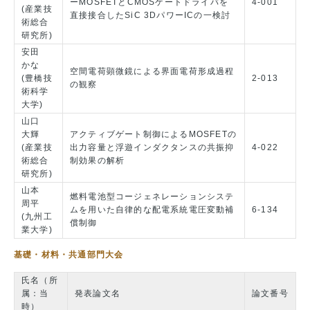
ーMOSFETとCMOSゲートドライバを
4-001
(産業技
直接接合したSiC 3DパワーICの一検討
術総合
研究所)
安田
かな
空間電荷顕微鏡による界面電荷形成過程
(豊橋技
2-013
の観察
術科学
大学)
山口
大輝
アクティブゲート制御によるMOSFETの
(産業技
出力容量と浮遊インダクタンスの共振抑
4-022
術総合
制効果の解析
研究所)
山本
燃料電池型コージェネレーションシステ
周平
ムを用いた自律的な配電系統電圧変動補
6-134
(九州工
償制御
業大学)
基礎・材料・共通部門大会
氏名（所
属：当
発表論文名
論文番号
時）