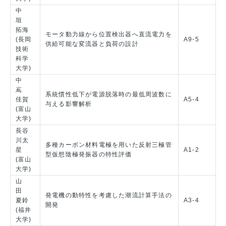
中
垣
拓海
モータ動力線から位置検出器へ直流電力を
(長岡
A9-5
供給可能な変流器と負荷の設計
技術
科学
大学)
中
嶌
系統慣性低下が電源脱落時の最低周波数に
佳賀
A5-4
与える影響解析
(富山
大学)
長谷
川太
多種カーボン材料電極を用いた反射三極管
星
A1-2
型仮想陰極発振器の特性評価
(富山
大学)
山
田
発電機の動特性を考慮した潮流計算手法の
夏鈴
A3-4
開発
(福井
大学)