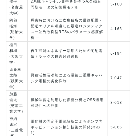
航平
2系統キャンセル集中巻を持つ永久磁石
5-100
(名古屋
同期モータの制御用モデル
大学)
阿部
災害時における二次集積所の最適配置・
拓海
配送エリアを考慮した最適ロジスティク
4-163
(明治大
スー並列改良型RTSのパラメータ感度解
学)
析 ―
植田
和樹
再生可能エネルギー活用のための宅配電
6-194
(大阪大
気トラックの最適経路選択
学)
遠藤幸
太郎
異種活性炭添加による電気二重層キャパ
7-047
(秋田大
シタ電極の劣化抑制
学)
加藤
健太
機械学習を利用した影響分析とOSS適用
3-018
(芝浦工
可能性への評価
業大学)
神納
電動機の固定子電流解析によるポンプ内
康宏
キャビテーション検知技術の開発(その
5-066
(三菱電
1)
機)