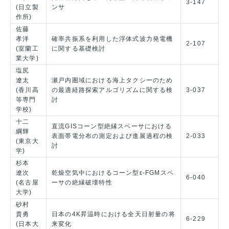
3-147
(日立製
ンサ
作所)
佐藤
孝洋
確率共振系を利用した浮体式波力発電機
2-107
(室蘭工
に関する基礎検討
業大学)
塩尻
遼太
瀬戸内圏域における海上タクシーのため
(香川高
の最適経路探索アルゴリズムに関する検
3-037
等専門
討
学校)
十二
直流GISコーン型絶縁スペーサにおける
綱輝
表面帯電分布の測定および進展過程の検
2-033
(東京大
討
学)
杉本
遼次
乾燥空気中におけるコーン型ε-FGMスペ
6-040
(名古屋
ーサの絶縁破壊特性
大学)
砂村
貴勇
日本の4K昇温時における全天日射量の将
6-229
(日本大
来変化