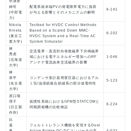
中津井
紳司
配電系統末端PVの発電限界電力に負荷
6-141
(中部電
が与える影響とそのメカニズムの解明
力)
Nikola
Testbed for HVDC Control Methods
Krneta
Based on a Scaled Down MMC-
6-202
(東京工
HVDC System and a Real-Time AC
業大学)
System Simulator
林
交流電界・直流対向発散磁界下共鳴磁界
秀虎
域における電子エネルギー増加へのRF
1-046
(北海道
アンテナ電流由来交流磁界の影響
大学)
林
恭平
コンデンサ形計器用変圧器におけるアル
5-123
(名古屋
ミ箔/油浸紙複合絶縁系の部分放電特性
大学)
原口瑠
理子
低慣性系統におけるGFM型STATCOMと
6-224
(日立製
同期調相機の比較検証
作所)
比
嘉
フォルトトレランス機能を実現するDual
隼
Active Bridge DC-DCコンバータの高
4-032