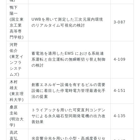
鴨下
陽一
(国立東
UWBを用いて測定した三次元屋内環境
3-087
京工業
のリアルタイム可視化の検討
高等専
門学校)
河野
佑介
蓄電池を適用したEMS における系統連
(東芝イ
系運転と自立運転の無瞬断切り替え制御
4-109
ンフラ
の検討
システ
ムズ)
木村
創蓄エネルギー設備を有するビルの需要
雄太
設備に着目した停電時電力管理最適化手
4-151
(東京理
法の提案
科大学)
桑原
トライアックを用いた可変直列コンデン
圭祐
サによる永久磁石型同期発電機の出力改
4-135
(明治大
善効果
学)
高武
直弘
光音響分光を用いた小型・高感度香りセ