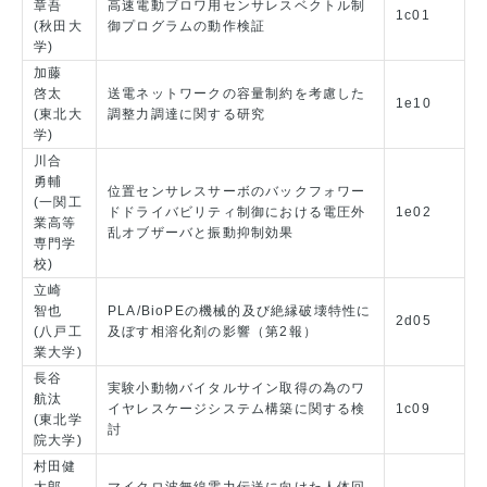
章吾
高速電動ブロワ用センサレスベクトル制
1c01
(秋田大
御プログラムの動作検証
学)
加藤
啓太
送電ネットワークの容量制約を考慮した
1e10
(東北大
調整力調達に関する研究
学)
川合
勇輔
位置センサレスサーボのバックフォワー
(一関工
ドドライバビリティ制御における電圧外
1e02
業高等
乱オブザーバと振動抑制効果
専門学
校)
立崎
智也
PLA/BioPEの機械的及び絶縁破壊特性に
2d05
(八戸工
及ぼす相溶化剤の影響（第2報）
業大学)
長谷
実験小動物バイタルサイン取得の為のワ
航汰
イヤレスケージシステム構築に関する検
1c09
(東北学
討
院大学)
村田健