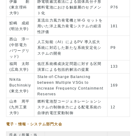
伊藤 創
静電噴霧沈着法による固体高分子形
(東京理科
燃料電池における触媒層のセグメン
P76
大学)
ト化
直流出力風力発電機とM-G セットを
鮫嶋 成経
用いた洋上風力発電システムの経済
181
(明治大学)
性評価
西山 淳一
人工知能（AI）によるPV 導入拡大
(中部電力
系統に対応した新たな系統安定化シ
P9
パワーグリ
ステムの開発
ッド)
福岡 太郎
低圧系統構成決定問題に対する区間
133
(広島大学)
演算による包括的解法の提案
State-of-Charge Balancing
Nikita
between Multiple VSGs to
Buchinskiy
169
increase Frequency Containment
(東北大学)
Reserves
山本 周平
燃料電池型コージェネレーションシ
(九州工業
ステムの制御余力による配電系統の
12
大学)
自律的電圧変動制御
電子・情報・システム部門大会
氏名（所属：当