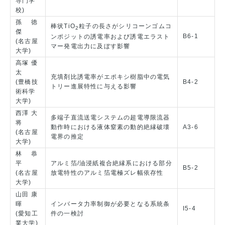
専門学
校)
孫 徳
棒状TiO
粒子の長さがシリコーンゴムコ
2
傑
B6-1
ンポジットの誘電率および誘電エラスト
(名古屋
マー発電出力に及ぼす影響
大学)
高塚 優
太
充填剤比誘電率がエポキシ樹脂中の電気
(豊橋技
B4-2
トリー進展特性に与える影響
術科学
大学)
西澤 大
多端子直流送電システムの超電導限流器
将
動作時における液体窒素の動的絶縁破壊
A3-6
(名古屋
電界の推定
大学)
林 恭
平
アルミ箔/油浸紙複合絶縁系における部分
B5-2
(名古屋
放電特性のアルミ箔電極ズレ幅依存性
大学)
山田 康
暉
インバータ力率制御が必要となる系統条
I5-4
(愛知工
件の一検討
業大学)