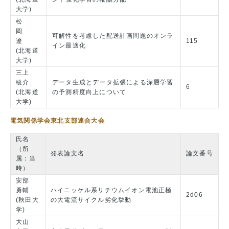
大学)
松
岡
可解性を考慮した配送計画問題のオンラ
遼
115
イン最適化
(北海道
大学)
三上
稜介
データ生成とデータ拡張による深層学習
6
(北海道
の予測精度向上について
大学)
電気関係学会東北支部連合大会
氏名
（所
発表論文名
論文番号
属：当
時）
安部
勇輔
ハイニッケル系リチウムイオン電池正極
2d06
(秋田大
の大電流サイクル劣化挙動
学)
大山