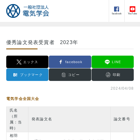
facebook
YouTube
優秀論文発表受賞者 2023年
エックス
facebook
LINE
ブックマーク
コピー
印刷
2024/04/08
電気学会全国大会
氏名
（所
発表論文名
論文番号
属：当
時）
相羽