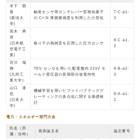
木下 萌
香
触覚センサ用カンチレバー型検知素子
7-C-p1-
(新潟大
の Cr-N 薄膜横感度を利用した小型化
3
学)
高木 將
登
8-C-a1-
(日本航
振り子の熱雑音を応用した圧力センサ
2
空電子工
業)
宮川 瑞
輝
TEV センサを用いた配電盤内 22kV モ
9-B-a2-
(九州工
ールド変圧器の長期部分放電特性
3
業大学)
山口 達
機械学習を用いたファイバブラッググ
也
9-A-a1-
レーティングの多点化に関する基礎検
(日本大
2
討
学)
電力・エネルギー部門大会
氏名（所
発表論文名
論文番号
属：当時）