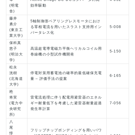
(明電
効率駆動
舎)
藤井
5軸制御形ベアリングレスモータにおけ
勇介
る零相電流を用いたスラスト支持用イン
5-008
(東京工
バータレス化
業大学)
保科真
悠子
高温超電導電磁力平衡ヘリカルコイル用
5-150
(明治大
巻線機の小型試作機開発
学)
松永
洸樹
停電対策用蓄電池の確率的最低確保充電
6-165
(北海道
量 – 評価手法の提案
大学)
杝
将実
雷電流処理に伴う配電用避雷器のエネル
(電力中
ギー耐量低下を考慮した避雷器耐量超過
7-056
央研究
発生率計算
所)
八
尾
フリップチップボンディングを用いパワ
惇