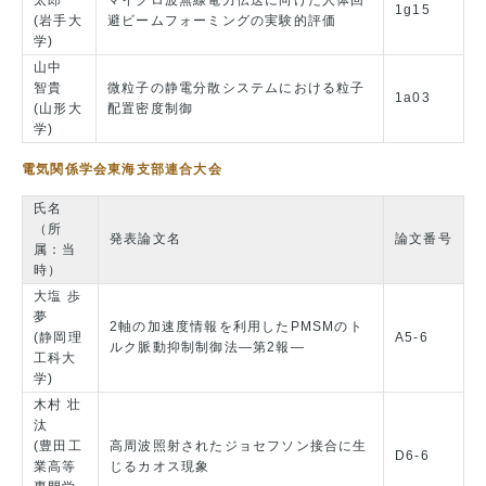
太郎
マイクロ波無線電力伝送に向けた人体回
1g15
(岩手大
避ビームフォーミングの実験的評価
学)
山中
智貴
微粒子の静電分散システムにおける粒子
1a03
(山形大
配置密度制御
学)
電気関係学会東海支部連合大会
氏名
（所
発表論文名
論文番号
属：当
時）
大塩 歩
夢
2軸の加速度情報を利用したPMSMのト
(静岡理
A5-6
ルク脈動抑制制御法―第2報―
工科大
学)
木村 壮
汰
(豊田工
高周波照射されたジョセフソン接合に生
D6-6
業高等
じるカオス現象