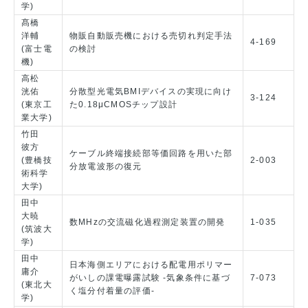
学)
髙橋
洋輔
物販自動販売機における売切れ判定手法
4-169
(富士電
の検討
機)
高松
洸佑
分散型光電気BMIデバイスの実現に向け
3-124
(東京工
た0.18μCMOSチップ設計
業大学)
竹田
彼方
ケーブル終端接続部等価回路を用いた部
(豊橋技
2-003
分放電波形の復元
術科学
大学)
田中
大暁
数MHzの交流磁化過程測定装置の開発
1-035
(筑波大
学)
田中
日本海側エリアにおける配電用ポリマー
庸介
がいしの課電曝露試験 -気象条件に基づ
7-073
(東北大
く塩分付着量の評価-
学)