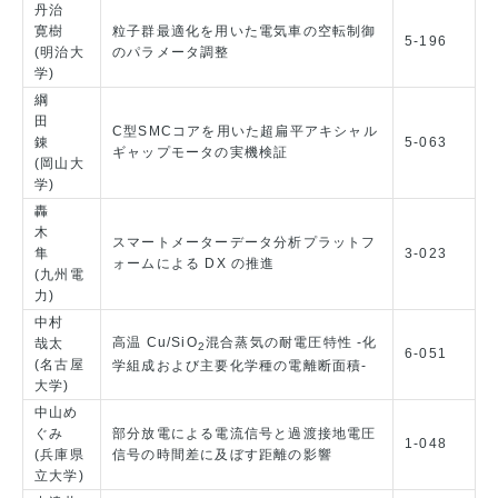
丹治
寛樹
粒子群最適化を用いた電気車の空転制御
5-196
(明治大
のパラメータ調整
学)
綱
田
C型SMCコアを用いた超扁平アキシャル
錬
5-063
ギャップモータの実機検証
(岡山大
学)
轟
木
スマートメーターデータ分析プラットフ
隼
3-023
ォームによる DX の推進
(九州電
力)
中村
高温 Cu/SiO
混合蒸気の耐電圧特性 -化
哉太
2
6-051
(名古屋
学組成および主要化学種の電離断面積-
大学)
中山め
ぐみ
部分放電による電流信号と過渡接地電圧
1-048
(兵庫県
信号の時間差に及ぼす距離の影響
立大学)