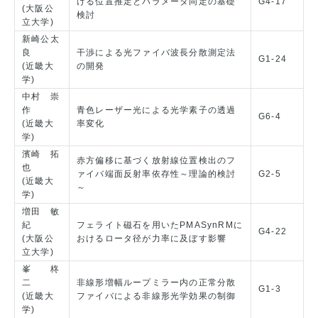
ける位置推定とパラメータ同定の基礎
G4-17
(大阪公
検討
立大学)
新崎公太
良
干渉による光ファイバ波長分散測定法
G1-24
(近畿大
の開発
学)
中村 崇
作
青色レーザー光による光学素子の透過
G6-4
(近畿大
率変化
学)
濱崎 拓
赤方偏移に基づく放射線位置検出のフ
也
ァイバ端面反射率依存性～理論的検討
G2-5
(近畿大
～
学)
増田 敏
紀
フェライト磁石を用いたPMASynRMに
G4-22
(大阪公
おけるロータ径が力率に及ぼす影響
立大学)
峯 柊
二
非線形増幅ループミラー内の正常分散
G1-3
(近畿大
ファイバによる非線形光学効果の制御
学)