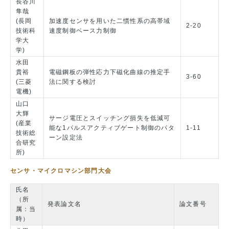
長谷川
隼哉
(長岡
加速度センサを用いた二慣性系の高帯域
2-20
技術科
速度制御ベース力制御
学大
学)
水田
貴裕
電磁鋼板の弾性応力下磁化曲線の推定手
3-60
(三菱
法に関する検討
電機)
山口
大輝
サージ電圧とスイッチング損失を低減可
(産業
能な1パルスアクティブゲート制御のパタ
1-11
技術総
ーン設定法
合研究
所)
センサ・マイクロマシン部門大会
氏名
（所
発表論文名
論文番号
属：当
時）