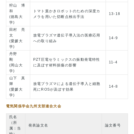
狩山 博
和
トマト葉かきロボットのための深度カ
13-18
(徳島大
メラを用いた切断点検出手法
学)
田村 亮
太
放電プラズマ遺伝子導入法の医療応用
14-9
(愛媛大
への取り組み
学)
丹野
剛
PZT圧電セラミックスの振動発電特性
11-4
(岡山大
に及ぼす材料損傷の影響
学)
山下 真
輝
放電プラズマによる遺伝子導入と細胞
14-8
(愛媛大
死にROSが及ぼす効果
学)
電気関係学会九州支部連合大会
氏名
（所
発表論文名
論文番号
属：当
時）