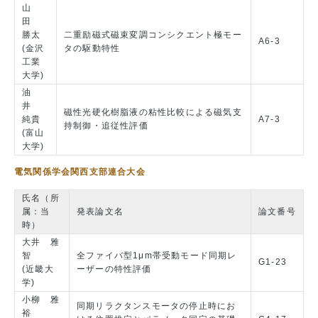
山
田
勝太
二重励磁式磁束変調コンシクエント極モー
A6-3
(金沢
タの駆動特性
工業
大学)
油
井
磁性光硬化樹脂液の粘性比較による磁気支
純貴
A7-3
持制御・追従性評価
(富山
大学)
電気関係学会関西支部連合大会
氏名（所
属：当
発表論文名
論文番号
時）
大井 雅
智
全ファイバ型1μm帯受動モード同期レ
G1-23
(近畿大
ーザーの特性評価
学)
小柳 雅
同期リラクタンスモータの停止時にお
裕