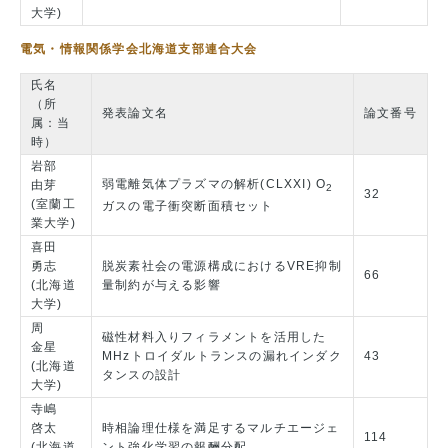
大学)
電気・情報関係学会北海道支部連合大会
氏名
（所
発表論文名
論文番号
属：当
時）
岩部
弱電離気体プラズマの解析(CLXXI) O
由芽
2
32
(室蘭工
ガスの電子衝突断面積セット
業大学)
喜田
勇志
脱炭素社会の電源構成におけるVRE抑制
66
(北海道
量制約が与える影響
大学)
周
磁性材料入りフィラメントを活用した
金星
MHzトロイダルトランスの漏れインダク
43
(北海道
タンスの設計
大学)
寺嶋
啓太
時相論理仕様を満足するマルチエージェ
114
(北海道
ント強化学習の報酬分配