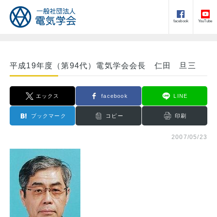
facebook
YouTube
平成19年度（第94代）電気学会会長 仁田 旦三
エックス
facebook
LINE
ブックマーク
コピー
印刷
2007/05/23