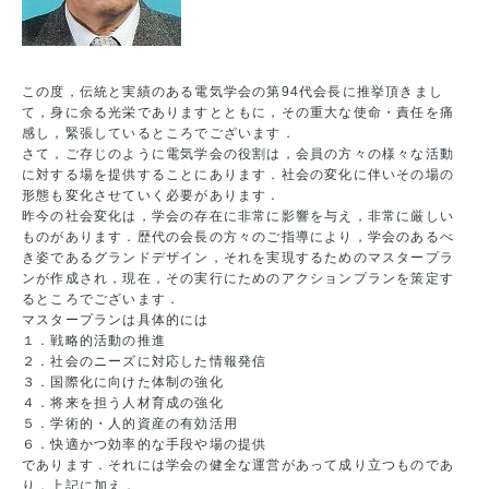
この度，伝統と実績のある電気学会の第94代会長に推挙頂きまし
て，身に余る光栄でありますとともに，その重大な使命・責任を痛
感し，緊張しているところでございます．
さて，ご存じのように電気学会の役割は，会員の方々の様々な活動
に対する場を提供することにあります．社会の変化に伴いその場の
形態も変化させていく必要があります．
昨今の社会変化は，学会の存在に非常に影響を与え，非常に厳しい
ものがあります．歴代の会長の方々のご指導により，学会のあるべ
き姿であるグランドデザイン，それを実現するためのマスタープラ
ンが作成され，現在，その実行にためのアクションプランを策定す
るところでございます．
マスタープランは具体的には
１．戦略的活動の推進
２．社会のニーズに対応した情報発信
３．国際化に向けた体制の強化
４．将来を担う人材育成の強化
５．学術的・人的資産の有効活用
６．快適かつ効率的な手段や場の提供
であります．それには学会の健全な運営があって成り立つものであ
り，上記に加え，