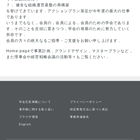
７． 健全な組織運営基盤の再構築
を挙げてきています．アクションプラン策定が今年度の最大の仕事
であります．
いうまでもなく，会員の，会員による，会員のための学会でありま
す．そのことを念頭に置きつつ，学会の発展のために努力していく
所存です．
会員の方々の絶大なるご指導・ご支援をお願い申し上げます．
Home-pageで事業計画，グランドデザイン，マスタープランなど，
また理事会や経営戦略会議の活動等々もご覧ください．
学会広告掲載について
プライバシーポリシー
著作権に関する取り扱い
特定商取引法に基づく表記
ブラウザ環境
事務局連絡先
English