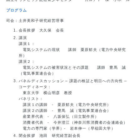
プログラム
司会：土井美和子研究経営理事
会長挨拶 大久保 会長
講演
講演１：
電気システムの現状 講師 栗原郁夫（電力中央研究
所）
講演２：
電気システムの被害状況とその課題 講師 豊馬 誠
（電気事業連合会）
パネルディスカッション – 課題の検証と明日への方向性 –
コーディネータ：
東京大学 横山明彦 教授
パネリスト：
講演１の講師 - 栗原郁夫（電力中央研究所）
講演２の講師 - 豊馬 誠（電気事業連合会）
産業界代表 - 八坂保弘（日立製作所）
消費者代表 - 今井澄江（神奈川県消費者の会連絡会）
電力の専門家（学界）- 岩本伸一（早稲田大学）
閉会挨拶 池田 研究経営副会長