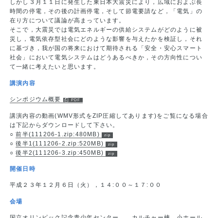
しかし３月１１日に発生した東日本大震災により，広域におよぶ長
時間の停電，その後の計画停電，そして節電要請など，「電気」の
在り方について議論が高まっています。
そこで，大震災では電気エネルギーの供給システムがどのように被
災し，電気依存型社会にどのような影響を与えたかを検証し，それ
に基づき，我が国の将来におけて期待される「安全・安心スマート
社会」において電気システムはどうあるべきか，その方向性につい
て一緒に考えたいと思います。
講演内容
シンポジウム概要
講演内容の動画(WMV形式をZIP圧縮してあります)をご覧になる場合
は下記からダウンロードして下さい。
○
前半(111206-1.zip:480MB)
○
後半1(111206-2.zip:520MB)
○
後半2(111206-3.zip:450MB)
開催日時
平成２３年１２月６日（火），１４:００～１７:００
会場
国立オリンピック記念青少年センター カルチャー棟 小ホール