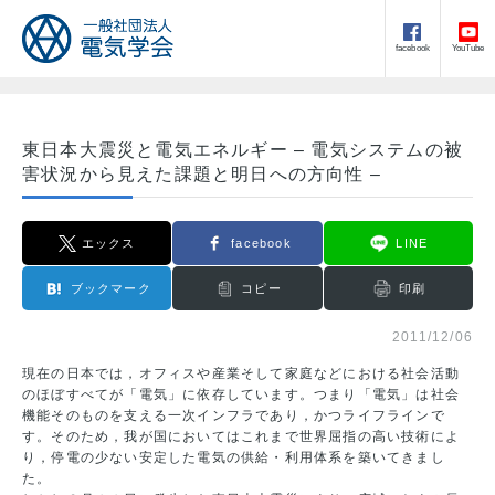
facebook
YouTube
東日本大震災と電気エネルギー – 電気システムの被
害状況から見えた課題と明日への方向性 –
エックス
facebook
LINE
ブックマーク
コピー
印刷
2011/12/06
現在の日本では，オフィスや産業そして家庭などにおける社会活動
のほぼすべてが「電気」に依存しています。つまり「電気」は社会
機能そのものを支える一次インフラであり，かつライフラインで
す。そのため，我が国においてはこれまで世界屈指の高い技術によ
り，停電の少ない安定した電気の供給・利用体系を築いてきまし
た。