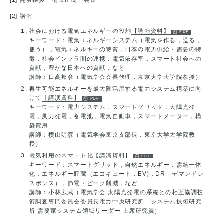
[2] 講演
社会における電気エネルギーの役割
【講演資料】
キーワード：電気エネルギーシステム（電気を作る，送る，
使う），電気エネルギーの特質，日本の電力供給・需要の特
徴，社会インフラ間の連携，電気依存率，スマート社会への
貢献，豊かな日本への貢献，など
講師：日高邦彦（電気学会会長代理，東京大学大学院教授）
再生可能エネルギーを最大限活用する電力システム構築に向
けて
【講演資料】
キーワード：電力システム，スマートグリッド，太陽光発
電，風力発電，蓄電池，電気自動車，スマートメーター，構
築費用
講師：横山明彦（電気学会東京支部長，東京大学大学院教
授）
電気利用のスマート化
【講演資料】
キーワード：スマートグリッド，自然エネルギー，需給一体
化，エネルギー貯蔵（エコキュート，EV)，DR（デマンドレ
スポンス），節電・ピーク削減，など
講師：小林広武（電気学会 太陽光発電の系統との相互協調技
術調査専門委員会委員長電力中央研究所 システム技術研究
所 需要家システム領域リーダー 上席研究員）