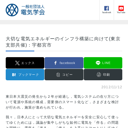
facebook
YouTube
大切な電気エネルギーのインフラ構築に向けて(東京
支部共催)：宇都宮市
エックス
facebook
LINE
ブックマーク
コピー
印刷
2012/11/12
東日本大震災の発生から２年が経過し，電気システムの在り方につ
いて電源や系統の構成，需要側のスマート化など，さまざまな検討
が行われ，施策が進められている。
我々，日本人にとって大切な電気エネルギーを安全に安心して使っ
てゆくためには，議論が集中しがちな如何に電気を「作る」の問題
と同時に，電気を「送る」，「使う」を上手にスマートにしてゆく