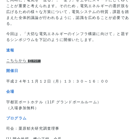
ことが重要と考えられます。そのため，電気エネルギーの選択肢を
広げるための様々な方策について，電気システムの特質，課題を踏
まえた全体的議論が行われるように，認識を広めることが必要であ
る。
今回は，「大切な電気エネルギーのインフラ構築に向けて」と題す
るシンポジウムを下記のように開催いたします。
速報
こちらから
開催日
平成２４年１１月１２日（月）１３：３０～１６：００
会場
宇都宮ポートホテル（11F グランドボールルーム）
（入場参加無料）
プログラム
司会：栗原郁夫研究調査理事
[1] 開会挨拶 柵山正樹 会長