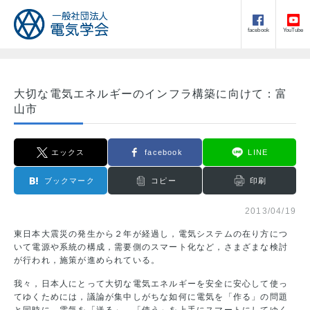
facebook
YouTube
大切な電気エネルギーのインフラ構築に向けて：富
山市
エックス
facebook
LINE
ブックマーク
コピー
印刷
2013/04/19
東日本大震災の発生から２年が経過し，電気システムの在り方につ
いて電源や系統の構成，需要側のスマート化など，さまざまな検討
が行われ，施策が進められている。
我々，日本人にとって大切な電気エネルギーを安全に安心して使っ
てゆくためには，議論が集中しがちな如何に電気を「作る」の問題
と同時に，電気を「送る」，「使う」を上手にスマートにしてゆく