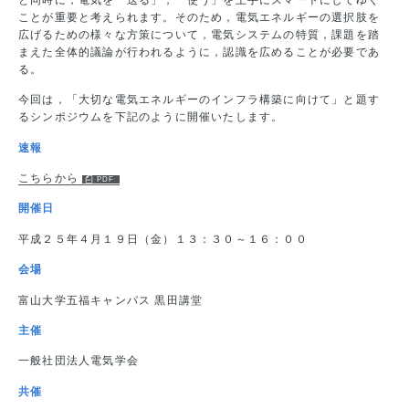
ことが重要と考えられます。そのため，電気エネルギーの選択肢を
広げるための様々な方策について，電気システムの特質，課題を踏
まえた全体的議論が行われるように，認識を広めることが必要であ
る。
今回は，「大切な電気エネルギーのインフラ構築に向けて」と題す
るシンポジウムを下記のように開催いたします。
速報
こちらから
開催日
平成２５年４月１９日（金）１３：３０～１６：００
会場
富山大学五福キャンパス 黒田講堂
主催
一般社団法人電気学会
共催