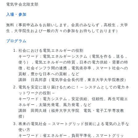
電気学会北陸支部
入場・参加
無料（事前申込みをお願いします。会員のみならず，高校生，大学
生，大学院生および一般の方々の参加をお待ちしております）
プログラム
社会における電気エネルギーの役割
キーワード：電気エネルギーシステム（電気を作る，送る，
使う），電気エネルギーの特質，日本の電力供給・需要の特
徴，社会インフラ間の連携，電気依存率，スマート社会への
貢献，豊かな日本への貢献，など
講師 日高邦彦（電気学会会長代理，東京大学大学院教授）
電気を安定に送り届けるために！ – システムとしての電力ネ
ットワークの役割 –
キーワード：電力システム，安定供給、信頼性、再生可能エ
ネルギー，太陽光発電、風力発電，など
講師 田岡久雄（福井大学大学院 電気・電子工学専攻教
授）
将来の電気社会 – スマートグリッド技術による電気の上手な
使い方
キーワード：省エネルギー，負荷平準化，スマートグリッ