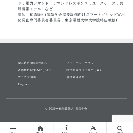
ド，電力デマンド，デマンドレスポンス，ユースケース，共
通情報モデル，など
講師 柳原隆司(電気学会需要設備向けスマートグリッド実用
化調査専門委員会委員長，東京電機大学大学院特任教授)
学会広告掲載について
プライバシーポリシー
著作権に関する取り扱い
特定商取引法に基づく表記
ブラウザ環境
事務局連絡先
English
c 2026一般社団法人 電気学会