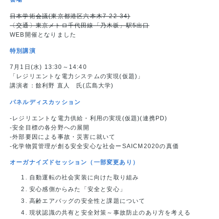
日本学術会議(東京都港区六本木7-22-34)
〔交通〕東京メトロ千代田線「乃木坂」駅5出口
WEB開催となりました
特別講演
7月1日(水) 13:30～14:40
「レジリエントな電力システムの実現(仮題)」
講演者：餘利野 直人 氏(広島大学)
パネルディスカッション
-レジリエントな電力供給・利用の実現(仮題)(連携PD)
-安全目標の各分野への展開
-外部要因による事故・災害に就いて
-化学物質管理が創る安全安心な社会ーSAICM2020の真価
オーガナイズドセッション（一部変更あり）
自動運転の社会実装に向けた取り組み
安心感側からみた「安全と安心」
高齢エアバッグの安全性と課題について
現状認識の共有と安全対策～事故防止のあり方を考える