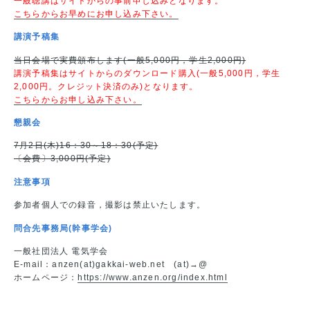
一般聴講はサイトからの事前申し込みとなります。
こちらからお早めにお申し込み下さい。
講演予稿集
当日会場で実費頒布します(一般5,000円，学生2,000円)
講演予稿集はサイトからのダウンロード購入(一般5,000円，学生
2,000円。クレジット決済のみ)となります。
こちらからお申し込み下さい。
懇親会
7月2日(木)16：30～18：30(予定)
〔会費〕3,000円(予定)
注意事項
参加者個人での録音，撮影は禁止いたします。
問合先事務局(幹事学会)
一般社団法人 電気学会
E-mail：anzen(at)gakkai-web.net (at)→@
ホームページ：
https://www.anzen.org/index.html