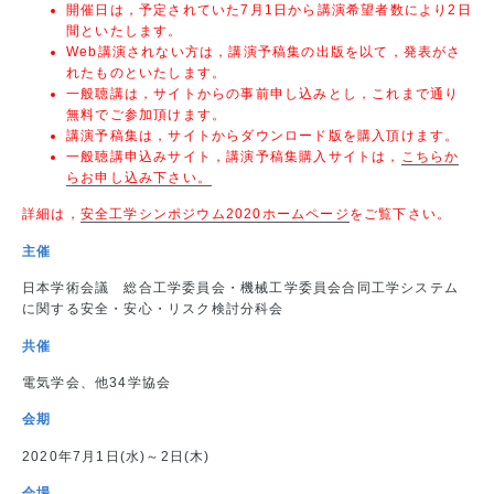
開催日は，予定されていた7月1日から講演希望者数により2日
間といたします。
Web講演されない方は，講演予稿集の出版を以て，発表がさ
れたものといたします。
一般聴講は，サイトからの事前申し込みとし，これまで通り
無料でご参加頂けます。
講演予稿集は，サイトからダウンロード版を購入頂けます。
一般聴講申込みサイト，講演予稿集購入サイトは，
こちらか
らお申し込み下さい。
詳細は，
安全工学シンポジウム2020ホームページ
をご覧下さい。
主催
日本学術会議 総合工学委員会・機械工学委員会合同工学システム
に関する安全・安心・リスク検討分科会
共催
電気学会、他34学協会
会期
2020年7月1日(水)～2日(木)
会場