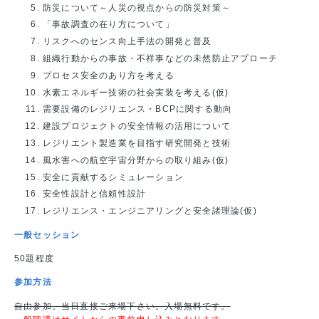
防災について～人災の視点からの防災対策～
「事故調査の在り方について」
リスクへのセンス向上手法の開発と普及
組織行動からの事故・不祥事などの未然防止アプローチ
プロセス安全のあり方を考える
水素エネルギー技術の社会実装を考える(仮)
需要設備のレジリエンス・BCPに関する動向
建設プロジェクトの安全情報の活用について
レジリエント製造業を目指す研究開発と技術
風水害への航空宇宙分野からの取り組み(仮)
安全に貢献するシミュレーション
安全性設計と信頼性設計
レジリエンス・エンジニアリングと安全諸理論(仮)
一般セッション
50題程度
参加方法
自由参加。当日直接ご来場下さい。入場無料です。