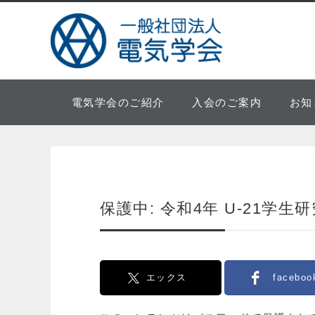
電気学会のご紹介
入会のご案内
お知
保護中: 令和4年 U-21学生
エックス
faceboo