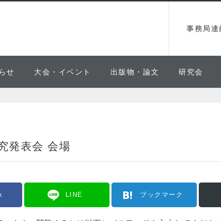
事務局連
らせ
大会・イベント
出版物・論文
研究会
研究発表会 会場
k
LINE
ブックマーク