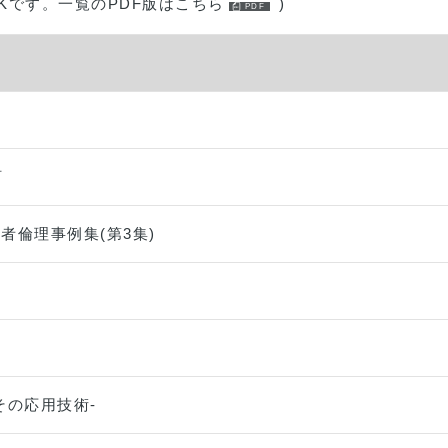
Kです。
一覧のPDF版はこちら
)
訂
者倫理事例集(第3集)
その応用技術-