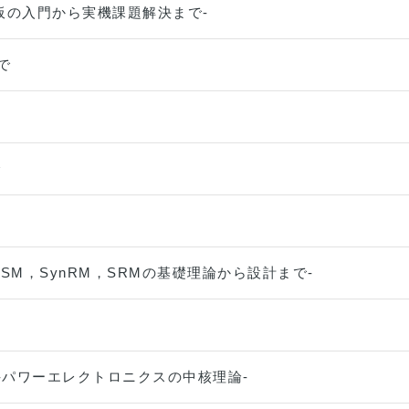
板の入門から実機課題解決まで-
で
で
SM，SynRM，SRMの基礎理論から設計まで-
-パワーエレクトロニクスの中核理論-