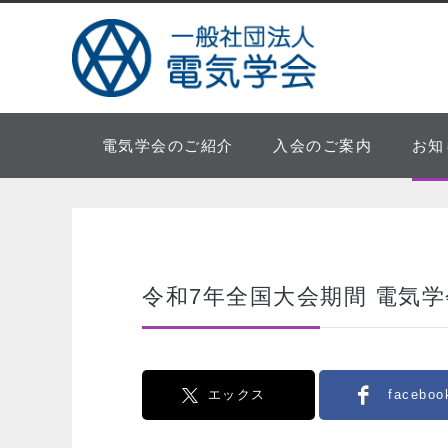
電気学会のご紹介
入会のご案内
お知
令和7年全国大会期間 電気
エックス
faceboo