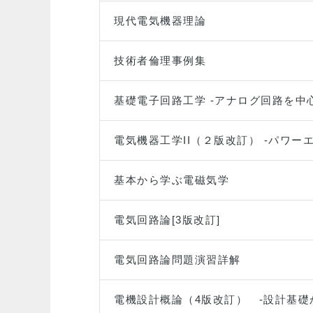
現代電気機器理論
技術者倫理事例集
基礎電子回路工学 -アナログ回路を中
電気機器工学II（２版改訂） -パワ
基本から学ぶ電磁気学
電気回路論[3版改訂]
電気回路論問題演習詳解
電機設計概論（4版改訂） ‐設計基礎